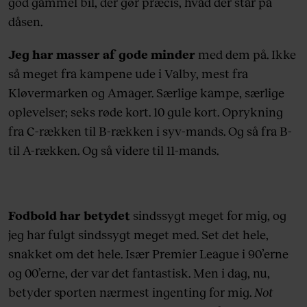
god gammel bil, der gør præcis, hvad der står på
dåsen.
Jeg har masser af gode minder
med dem på. Ikke
så meget fra kampene ude i Valby, mest fra
Kløvermarken og Amager. Særlige kampe, særlige
oplevelser; seks røde kort. 10 gule kort. Oprykning
fra C-rækken til B-rækken i syv-mands. Og så fra B-
til A-rækken. Og så videre til 11-mands.
Fodbold har betydet
sindssygt meget for mig, og
jeg har fulgt sindssygt meget med. Set det hele,
snakket om det hele. Især Premier League i 90’erne
og 00’erne, der var det fantastisk. Men i dag, nu,
betyder sporten nærmest ingenting for mig.
Not