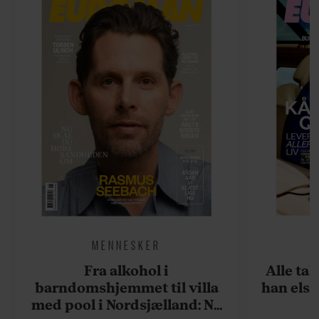
MENNESKER
Fra alkohol i
Alle ta
barndomshjemmet til villa
han elsk
med pool i Nordsjælland: Nu