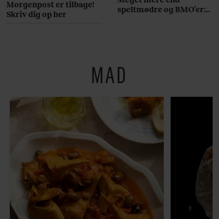
Morgenpost er tilbage!
speltmødre og BMO’er:
Skriv dig op her
Her er 10 fremragende
restauranter på
Østerbro
MAD