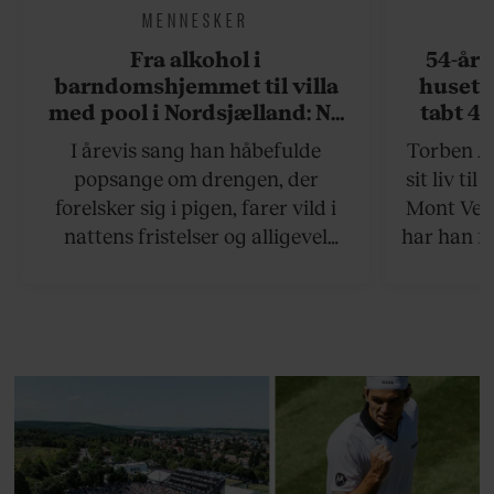
MENNESKER
Fra alkohol i
54-åri
barndomshjemmet til villa
huset 
med pool i Nordsjælland: Nu
tabt 40
skal du høre sandheden om
drøm: 
I årevis sang han håbefulde
Torben An
Rasmus Seebach
skældud 
popsange om drengen, der
sit liv ti
forelsker sig i pigen, farer vild i
Mont Vent
nattens fristelser og alligevel
har han f
finder den lykkelige udgang. Nu,
efter 10 års albumpause, er den
rosenrøde forelskelse trådt i
baggrunden; den naive dreng er
blevet voksen. Her indtager
Danmarks største popstjerne selv
fortællerens plads i et portræt om
arv, angst, familieliv, frygten for
at miste stemmen og den