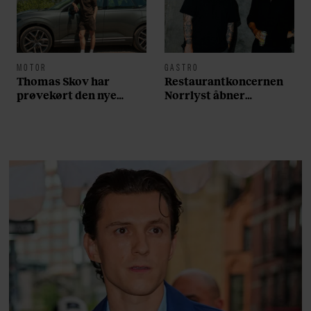
MOTOR
GASTRO
Thomas Skov har
Restaurantkoncernen
prøvekørt den nye
Norrlyst åbner
Volvo EX60: ”Den kører
burgerrestaurant med
som et svensk eventyr”
Casper Drømme