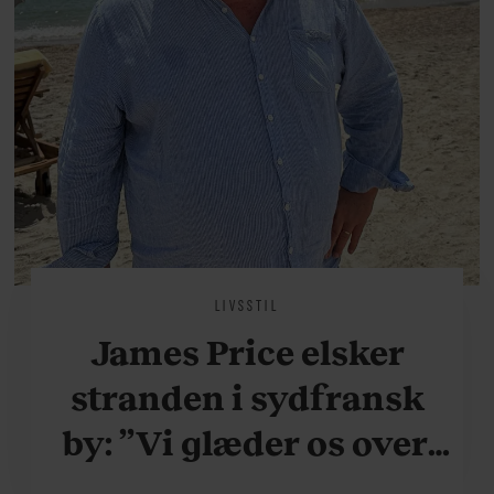
LIVSSTIL
James Price elsker
stranden i sydfransk
by: ”Vi glæder os over,
når vi kan være her i