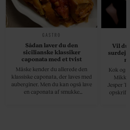
GASTRO
Sådan laver du den
Vil du
sicilianske klassiker
surdejs
caponata med et tvist
n
Måske kender du allerede den
Kok og g
klassiske caponata, der laves med
Mikkel
auberginer. Men du kan også lave
Jesper To
en caponata af smukke
opskrift 
artiskokker. Servér den lun eller
som ka
ved stuetemperatur med godt
måltider –
brød til.