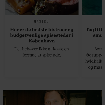
GASTRO
Her er de bedste bistroer og
Tag til 
budgetvenlige spisesteder i
smukk
København
Det behøver ikke at koste en
Somme
formue at spise ude.
Øgruppen 
hvidkalke
og masse
viser v
bedste ø
lan