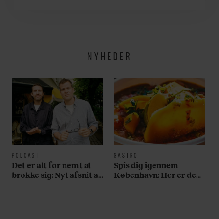
NYHEDER
PODCAST
GASTRO
Det er alt for nemt at
Spis dig igennem
brokke sig: Nyt afsnit af
København: Her er de
’Arbejdstitel’ handler
bedste madmarkeder
om alt det, der gør
verden lidt sjovere og
hverdagen lidt lysere