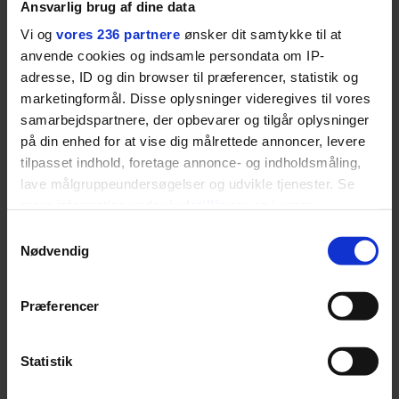
Ansvarlig brug af dine data
blevet voksen. Her indtager
Vi og
vores 236 partnere
ønsker dit samtykke til at
Danmarks største popstjerne selv
anvende cookies og indsamle persondata om IP-
fortællerens plads i et portræt om
adresse, ID og din browser til præferencer, statistik og
arv, angst, familieliv, frygten for
marketingformål. Disse oplysninger videregives til vores
at miste stemmen og den
samarbejdspartnere, der opbevarer og tilgår oplysninger
livsglæde, han nægter at give slip
på din enhed for at vise dig målrettede annoncer, levere
på.
tilpasset indhold, foretage annonce- og indholdsmåling,
lave målgruppeundersøgelser og udvikle tjenester. Se
mere information under
indstillinger
og i vores
SPONSORERET INDHOLD
persondatapolitik. Du kan altid trække dit samtykke
BOSS’ nye tennis-kollektion er relevant langt ud over
Samtykkevalg
tilbage eller ændre indstillinger fra vores
banen
Nødvendig
"Cookiedeklaration", eller ved at trykke på "Privacy
Fra BOSS OPEN i Stuttgart til det kommende partnerskab
trigger" ikonet.
med Australian Open cementerer BOSS sin position i
Præferencer
krydsfeltet mellem tennis, performance og moderne
livsstil.
Dine valg anvendes på hele websitet.
Statistik
Vi ønsker dit samtykke til at indsamle og bruge data for