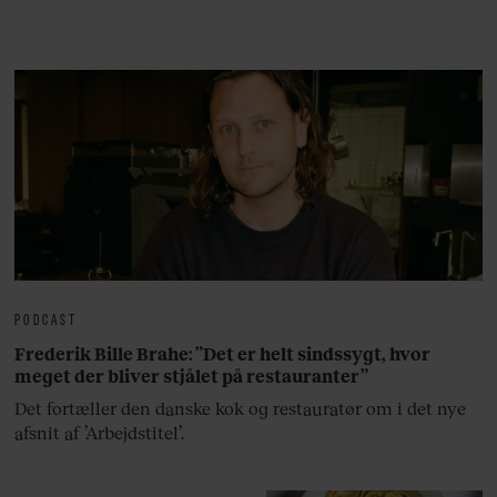
bedste ø
lan
PODCAST
Frederik Bille Brahe: ”Det er helt sindssygt, hvor
meget der bliver stjålet på restauranter”
Det fortæller den danske kok og restauratør om i det nye
afsnit af ’Arbejdstitel’.