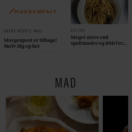
GASTRO
UGENS BEDSTE MAIL
Meget mere end
Morgenpost er tilbage!
speltmødre og BMO’er:
Skriv dig op her
Her er 10 fremragende
restauranter på
Østerbro
MAD