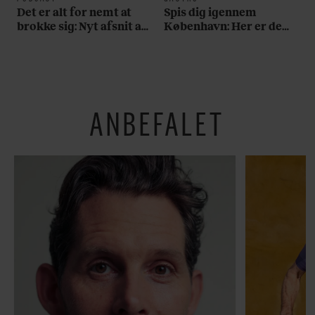
Det er alt for nemt at
Spis dig igennem
brokke sig: Nyt afsnit af
København: Her er de
’Arbejdstitel’ handler
bedste madmarkeder
om alt det, der gør
verden lidt sjovere og
hverdagen lidt lysere
ANBEFALET