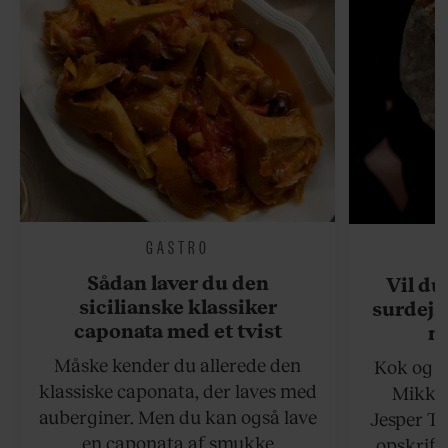
GASTRO
Sådan laver du den
Vil du
sicilianske klassiker
surdejs
caponata med et tvist
n
Måske kender du allerede den
Kok og g
klassiske caponata, der laves med
Mikkel
auberginer. Men du kan også lave
Jesper To
en caponata af smukke
opskrift 