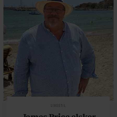
at miste stemmen og den
livsglæde, han nægter at give slip
på.
LIVSSTIL
James Price elsker