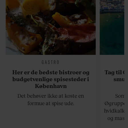
GASTRO
Her er de bedste bistroer og
Tag til 
budgetvenlige spisesteder i
smukk
København
Det behøver ikke at koste en
Somme
formue at spise ude.
Øgruppen 
hvidkalke
og masse
viser v