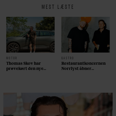
MEST LÆSTE
MOTOR
GASTRO
Thomas Skov har
Restaurantkoncernen
prøvekørt den nye
Norrlyst åbner
Volvo EX60: ”Den kører
burgerrestaurant med
som et svensk eventyr”
Casper Drømme