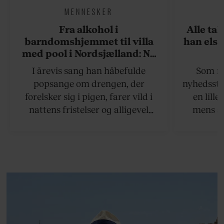
MENNESKER
Fra alkohol i
Alle ta
barndomshjemmet til villa
han elsk
med pool i Nordsjælland: Nu
skal du høre sandheden om
I årevis sang han håbefulde
Som na
Rasmus Seebach
popsange om drengen, der
nyhedsstr
forelsker sig i pigen, farer vild i
en lill
nattens fristelser og alligevel
mens an
finder den lykkelige udgang. Nu,
definer
efter 10 års albumpause, er den
mandlig
rosenrøde forelskelse trådt i
hvor 
baggrunden; den naive dreng er
insisterer
blevet voksen. Her indtager
Danmarks største popstjerne selv
fortællerens plads i et portræt om
arv, angst, familieliv, frygten for