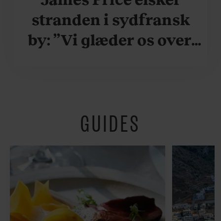
stranden i sydfransk
by: ”Vi glæder os over,
når vi kan være her i
ydersæsonerne, hvor
der er lidt mere
GUIDES
fredeligt”