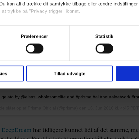
Du kan altid trække dit samtykke tilbage eller ændre indstillinger
 at trykke på "Privacy trigger" ikonet.
ebsitet.
Præferencer
Statistik
indsamle og bruge data for at kunne levere og finansiere relevant j
ookies fra tredjeparter til at at optimere dit besøg på vores hj
t sikre funktionalitet, generere statistik og huske dine præferenc
mere vores reklametiltag på sociale medier og til at vise dig fun
ies
Tillad udvalgte
 gelato by @elsas_wholesomelife and #prisma #ai #neuralnetwork #rom
dit samtykke tilbage via linket, du finder i vores cookiepolitik.
artnere og behandling af dine personoplysninger i forbindelse h
lede slået op af Prisma Official (@prisma) den
16. Jun 2016 kl. 4:45 PD
okiepolitik
.
s DeepDream
har tidligere kunnet lidt af det samme, m
r det blevet langt lettere at gøre dine billeder unikke. 