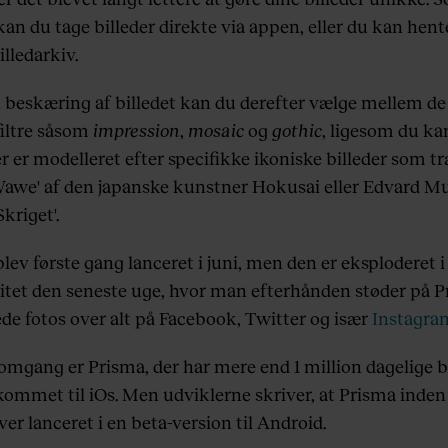
kan du tage billeder direkte via appen, eller du kan hen
illedarkiv.
n beskæring af billedet kan du derefter vælge mellem d
filtre såsom
impression
,
mosaic
og
gothic
, ligesom du ka
der er modelleret efter specifikke ikoniske billeder som t
Wawe' af den japanske kunstner Hokusai eller Edvard 
Skriget'.
ev første gang lanceret i juni, men den er eksploderet i
itet den seneste uge, hvor man efterhånden støder på P
ede fotos over alt på Facebook, Twitter og især
Instagra
e omgang er Prisma, der har mere end 1 million dagelige 
ommet til iOs. Men udviklerne skriver, at Prisma inde
ver lanceret i en beta-version til Android.