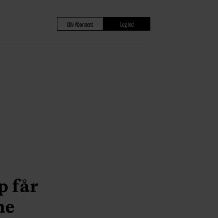
Bliv Abonnent
Log ind
p får
ne