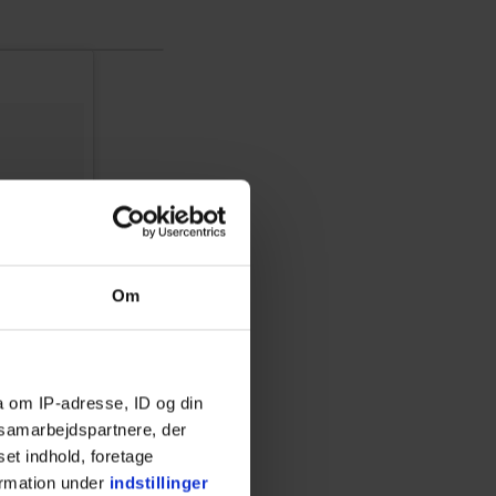
Om
a om IP-adresse, ID og din
s samarbejdspartnere, der
set indhold, foretage
ormation under
indstillinger