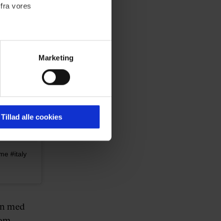
 fra vores
Marketing
ournalistisk indhold til dig.
emmeside. Vi indsamler data
er samt til brug for
ktioner i forbindelse med
Tillad alle cookies
e #italy
 Du kan læse mere om vores
ermed i både
T
en med
Som