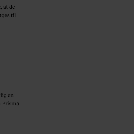
, at de
ges til
lig en
n Prisma