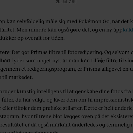
20. Jul. 2016
pp kan selvfølgelig måle sig med Pokémon Go, når det
laritet.
Men mindre kan også gøre det, og en ny app
kald
dukker op overalt for tiden.
ttere: Det gør Primas filtre til fotoredigering. Og selvom 
art lyder som noget nyt, at man kan tilføje filtre til sin
r gennem et redigeringsprogram, er Prisma alligevel en 
se til markedet.
bruger kunstig intelligens til at genskabe dine fotos fr
filter, du har valgt, og laver dem om til impressionistis
 eller tilføjer dem grafiske stilarter. Dette er helt anderl
nstagram, hvor filtrene blot lægges oven på det eksister
g resultatet er da også markant anderledes og temmelig
 og farligt vanedannende.