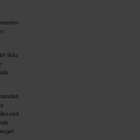
 kommer
et
det ikke
e
unik
a bunden
ke
edes end
ende
 meget