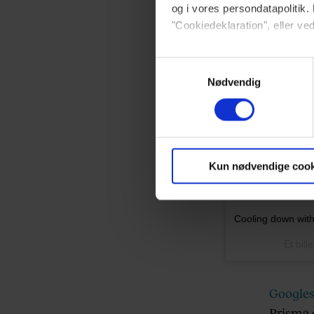
og i vores persondatapolitik. 
"Cookiedeklaration", eller ved
Dine valg anvendes på hele w
Samtykkevalg
Nødvendig
Vi ønsker dit samtykke til at 
Vi anvender egne cookies og c
om IP, ID og din browser for a
markedsføring, så vi kan opti
Kun nødvendige cook
sociale medier.
Cooling down with
Du kan til enhver tid trække 
brug af cookies, samarbejdsp
Et bil
vores
privatlivspolitik
og
co
Google
Prisma e