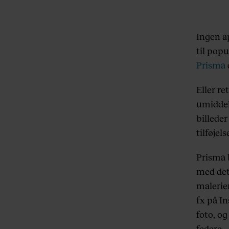
Ingen a
til popu
Prisma
Eller re
umiddelb
billede
tilføjel
Prisma 
med det 
malerier
fx på I
foto, o
federe -