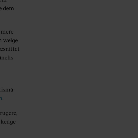
te dem
e mere
n vælge
ræsnittet
Munchs
risma-
m
.
brugere,
n længe