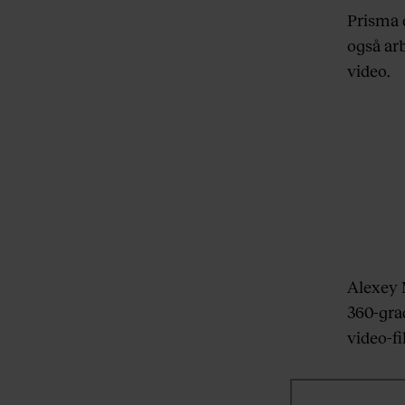
Prisma e
også arb
video.
Alexey 
360-gra
video-f