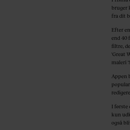
bruger 
fra dit b
Efter e
end 40 
filtre, 
'Great 
maleri '
Appen bl
popular
rediger
I først
kun udk
også bli