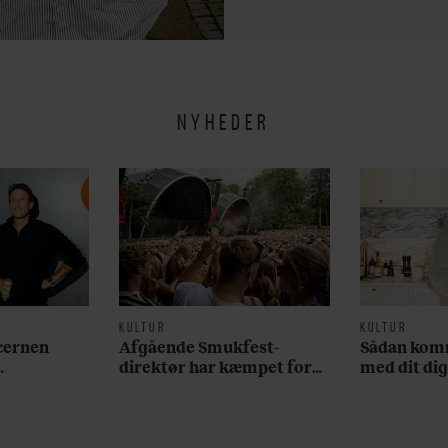
NYHEDER
KULTUR
KULTUR
cernen
Afgående Smukfest-
Sådan komm
direktør har kæmpet for
med dit dig
ant med
anti-dagligdag i 46 år: ”Det
abonneme
e
er blevet utroligt svært
bare at være menneske”