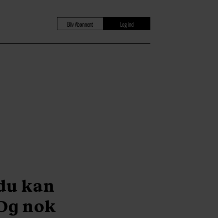
Bliv Abonnent
Log ind
 du kan
 Og nok