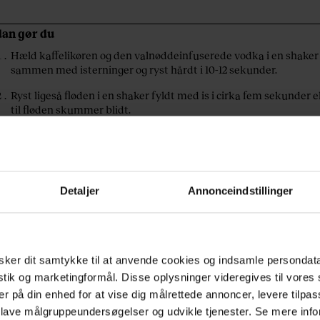
dan gør du
Hæld kaffelikøren og den valnøddeinfuserede vodka i en shaker
sammen med isterninger og ryst hårdt i 10-12 sekunder.
Ryst ligeså fløden i en shaker fyldt med is i cirka fem sekunder e
til fløden skummer blidt.
Hæld kaffelikøren og den valnøddeinfuserede vodka op i et
langstilket glas, som med fordel kan have været en tur i frysere
inden.
Hæld nænsomt den rystede fløde oven på drinken, så den lægge
Detaljer
Annonceindstillinger
sig som en hvid overflade.
Drys evt. kaffepulver på toppen af fløden som pynt.
ker dit samtykke til at anvende cookies og indsamle persondat
istik og marketingformål. Disse oplysninger videregives til vore
er på din enhed for at vise dig målrettede annoncer, levere tilpas
 lave målgruppeundersøgelser og udvikle tjenester. Se mere inf