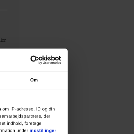
ller
n
r
Om
a om IP-adresse, ID og din
s samarbejdspartnere, der
set indhold, foretage
ormation under
indstillinger