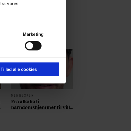
 fra vores
Marketing
ournalistisk indhold til dig.
emmeside. Vi indsamler data
er samt til brug for
ktioner i forbindelse med
Tillad alle cookies
MENNESKER
 Du kan læse mere om vores
n
Fra alkohol i
ermed i både
barndomshjemmet til villa
med pool i Nordsjælland:
Nu skal du høre sandheden
om Rasmus Seebach