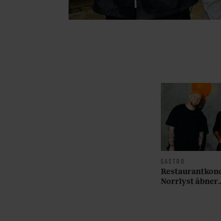
GASTRO
Restaurantkon
Norrlyst åbner
burgerrestaur
Casper Drømm