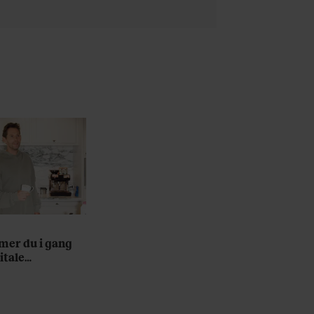
er du i gang
itale
nt