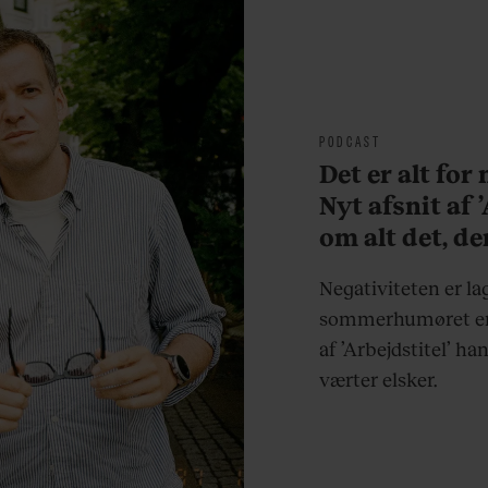
PODCAST
Det er alt for
Nyt afsnit af 
om alt det, de
sjovere og hve
Negativiteten er la
sommerhumøret er 
af ’Arbejdstitel’ ha
værter elsker.