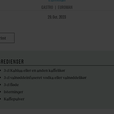
GASTRO
EUROMAN
29. Oct. 2023
rint
GREDIENSER
3 cl Kahlua
eller en anden kaffelikør
3 cl valnøddeinfuseret vodka
eller valnøddelikør
3 cl fløde
Isterninger
Kaffepulver