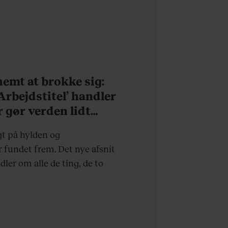
 nemt at brokke sig:
’Arbejdstitel’ handler
r gør verden lidt
rdagen lidt lysere
gt på hylden og
fundet frem. Det nye afsnit
ndler om alle de ting, de to