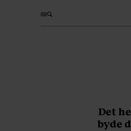
Det he
byde d