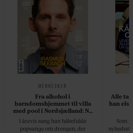
MENNESKER
Fra alkohol i
Alle ta
barndomshjemmet til villa
han elsk
med pool i Nordsjælland: Nu
skal du høre sandheden om
I årevis sang han håbefulde
Som na
Rasmus Seebach
popsange om drengen, der
nyhedsstr