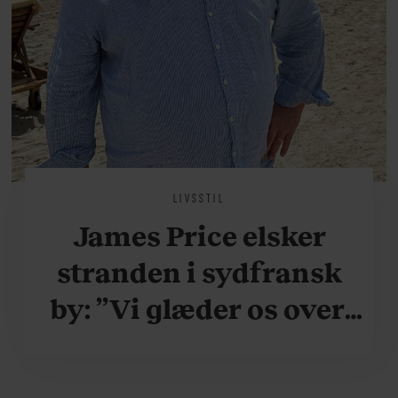
LIVSSTIL
James Price elsker
stranden i sydfransk
by: ”Vi glæder os over,
når vi kan være her i
ydersæsonerne, hvor