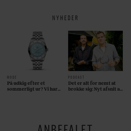
NYHEDER
MODE
PODCAST
På udkig efter et
Det er alt for nemt at
sommerligt ur? Vi har
brokke sig: Nyt afsnit af
fundet tre gode bud
’Arbejdstitel’ handler
om alt det, der gør
verden lidt sjovere og
hverdagen lidt lysere
ANBEFALET