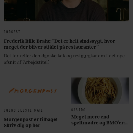
PODCAST
Frederik Bille Brahe: ”Det er helt sindssygt, hvor
meget der bliver stjålet på restauranter”
Det fortæller den danske kok og restauratør om i det nye
afsnit af ’Arbejdstitel’.
GASTRO
UGENS BEDSTE MAIL
Meget mere end
Morgenpost er tilbage!
speltmødre og BMO’er:
Skriv dig op her
Her er 10 fremragende