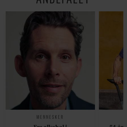
MENNESKER
Fra alkohol i
54-åri