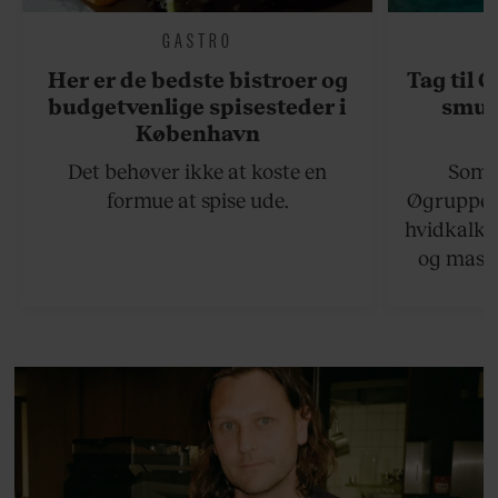
GASTRO
Her er de bedste bistroer og
Tag til 
budgetvenlige spisesteder i
smukk
København
Det behøver ikke at koste en
Somme
formue at spise ude.
Øgruppen 
hvidkalke
og masse
viser v
bedste ø
lan