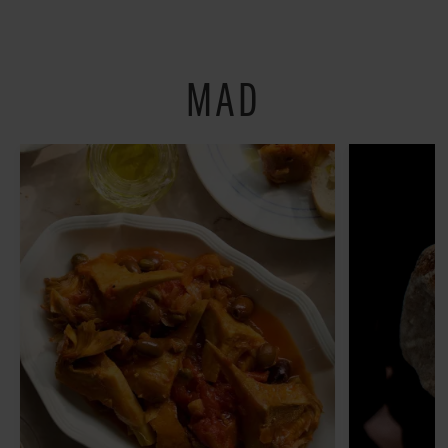
restauranter på
Østerbro
MAD