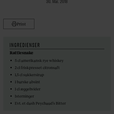
30. Mar. 2018
Print
INGREDIENSER
Rattlesnake
5 cl amerikansk rye whiskey
2 cl friskpresset citronsaft
1,5 cl sukkersirup
1 barske absint
1 cl æggehvider
Isterninger
Evt. et dash Peychaud’s Bitter