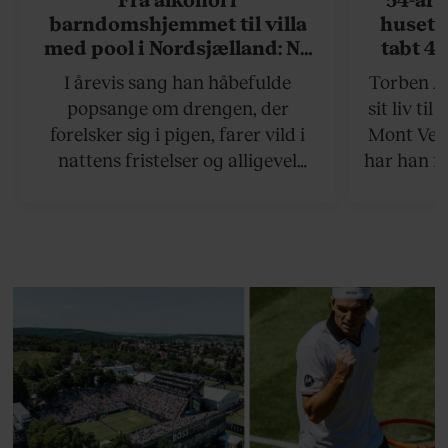
barndomshjemmet til villa
huset 
med pool i Nordsjælland: Nu
tabt 40
skal du høre sandheden om
drøm: 
I årevis sang han håbefulde
Torben An
Rasmus Seebach
skældud 
popsange om drengen, der
sit liv ti
forelsker sig i pigen, farer vild i
Mont Vent
nattens fristelser og alligevel
har han f
finder den lykkelige udgang. Nu,
efter 10 års albumpause, er den
rosenrøde forelskelse trådt i
baggrunden; den naive dreng er
blevet voksen. Her indtager
Danmarks største popstjerne selv
fortællerens plads i et portræt om
arv, angst, familieliv, frygten for
at miste stemmen og den
livsglæde, han nægter at give slip
på.