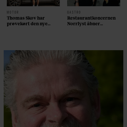
MOTOR
GASTRO
Thomas Skov har
Restaurantkoncernen
prøvekørt den nye
Norrlyst åbner
Volvo EX60: ”Den kører
burgerrestaurant med
som et svensk eventyr”
Casper Drømme