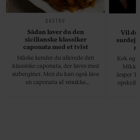
GASTRO
Sådan laver du den
Vil du
sicilianske klassiker
surdejs
caponata med et tvist
n
Måske kender du allerede den
Kok og g
klassiske caponata, der laves med
Mikkel
auberginer. Men du kan også lave
Jesper To
en caponata af smukke
opskrift 
artiskokker. Servér den lun eller
som ka
ved stuetemperatur med godt
måltider –
brød til.