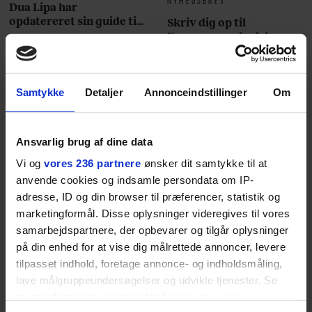
Dua Lipa har
opdatereret sin guide til
Skriv dig op til
København. Og den er –
Euromans nyhedsbrev
ikke overraskende –
her
ganske forudsigelig
Samtykke
Detaljer
Annonceindstillinger
Om
Ansvarlig brug af dine data
Jeg er udpræget
Vi og
vores 236 partnere
ønsker dit samtykke til at
midterbarn. Når min far
anvende cookies og indsamle persondata om IP-
adresse, ID og din browser til præferencer, statistik og
drak sig fuld og blev
marketingformål. Disse oplysninger videregives til vores
samarbejdspartnere, der opbevarer og tilgår oplysninger
uvenner med min mor, var
på din enhed for at vise dig målrettede annoncer, levere
det naturligt for mig at
tilpasset indhold, foretage annonce- og indholdsmåling,
lave målgruppeundersøgelser og udvikle tjenester. Se
forsøge at redde
mere information under
indstillinger
og i vores