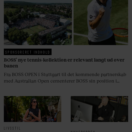
fortællerens plads i et portræt om
arv, angst, familieliv, frygten for
at miste stemmen og den
livsglæde, han nægter at give slip
på.
SPONSORERET INDHOLD
BOSS’ nye tennis-kollektion er relevant langt ud over
banen
Fra BOSS OPEN i Stuttgart til det kommende partnerskab
med Australian Open cementerer BOSS sin position i
krydsfeltet mellem tennis, performance og moderne
livsstil.
LIVSSTIL
NYHEDSBREV