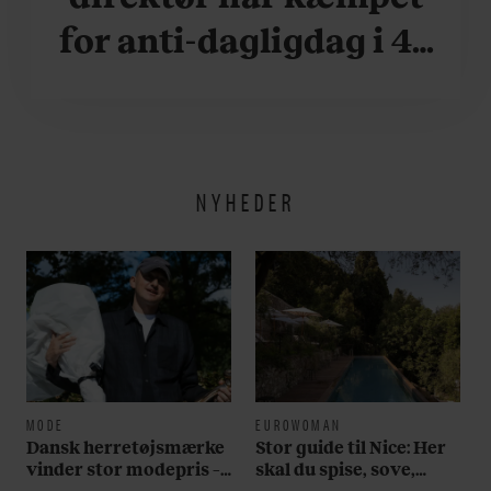
for anti-dagligdag i 46
år: ”Det er blevet
utroligt svært bare at
være menneske”
NYHEDER
MODE
EUROWOMAN
Dansk herretøjsmærke
Stor guide til Nice: Her
vinder stor modepris –
skal du spise, sove,
og en masse penge
bade, drikke vin,