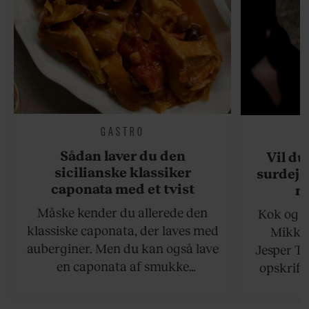
GASTRO
Sådan laver du den
Vil du
sicilianske klassiker
surdejs
caponata med et tvist
n
Måske kender du allerede den
Kok og g
klassiske caponata, der laves med
Mikkel
auberginer. Men du kan også lave
Jesper To
en caponata af smukke
opskrift 
artiskokker. Servér den lun eller
som ka
ved stuetemperatur med godt
måltider –