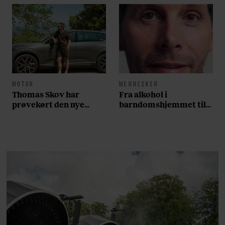
MOTOR
MENNESKER
Thomas Skov har
Fra alkohol i
prøvekørt den nye
barndomshjemmet til
Volvo EX60: ”Den kører
villa med pool i
som et svensk eventyr”
Nordsjælland: Nu skal
du høre sandheden om
Rasmus Seebach