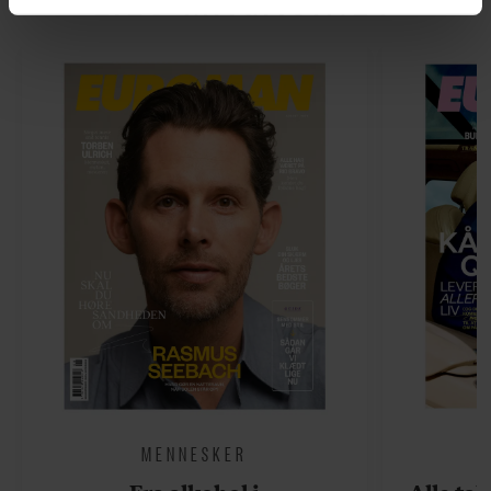
Du kan til enhver tid trække dit samtykke tilbage via
linket, du finder i vores cookiepolitik. Du kan læse mere
om vores brug af cookies, samarbejdspartnere og
behandling af dine personoplysninger i forbindelse
hermed i både vores
privatlivspolitik
og
cookiepolitik
.
MENNESKER