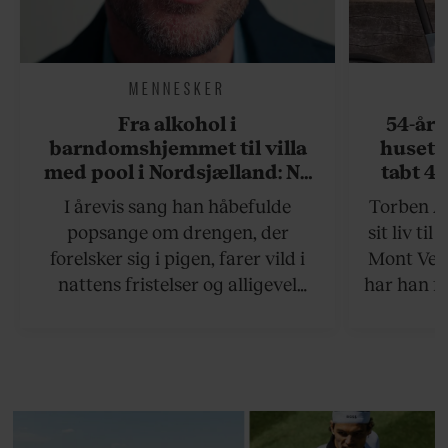
MENNESKER
Fra alkohol i
54-åri
barndomshjemmet til villa
huset 
med pool i Nordsjælland: Nu
tabt 40
skal du høre sandheden om
drøm: 
I årevis sang han håbefulde
Torben An
Rasmus Seebach
skældud 
popsange om drengen, der
sit liv ti
forelsker sig i pigen, farer vild i
Mont Vent
nattens fristelser og alligevel
har han f
finder den lykkelige udgang. Nu,
efter 10 års albumpause, er den
rosenrøde forelskelse trådt i
baggrunden; den naive dreng er
blevet voksen. Her indtager
Danmarks største popstjerne selv