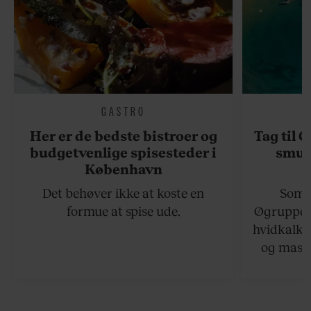
GASTRO
Her er de bedste bistroer og
Tag til 
budgetvenlige spisesteder i
smukk
København
Det behøver ikke at koste en
Somme
formue at spise ude.
Øgruppen 
hvidkalke
og masse
viser v
bedste ø
lan