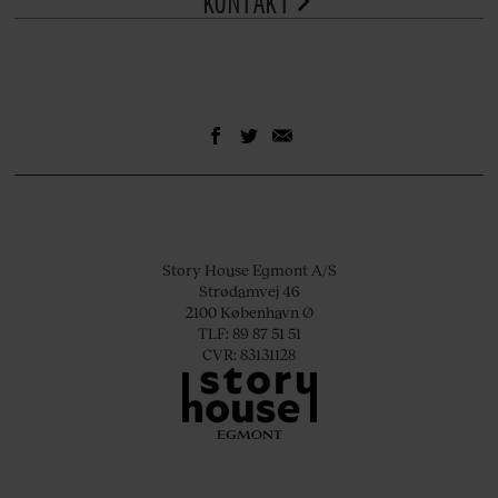
KONTAKT
Story House Egmont A/S
Strødamvej 46
2100 København Ø
TLF: 89 87 51 51
CVR: 83131128