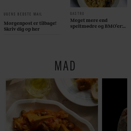
GASTRO
UGENS BEDSTE MAIL
Meget mere end
Morgenpost er tilbage!
speltmødre og BMO’er:
Skriv dig op her
Her er 10 fremragende
restauranter på
Østerbro
MAD