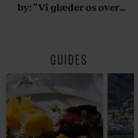
by: ”Vi glæder os over,
når vi kan være her i
ydersæsonerne, hvor
der er lidt mere
GUIDES
fredeligt”