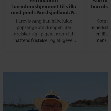
Fra alkohol i
Alle ta
barndomshjemmet til villa
han elsk
med pool i Nordsjælland: Nu
skal du høre sandheden om
I årevis sang han håbefulde
Som na
Rasmus Seebach
popsange om drengen, der
nyhedsstr
forelsker sig i pigen, farer vild i
en lill
nattens fristelser og alligevel
mens an
finder den lykkelige udgang. Nu,
definer
efter 10 års albumpause, er den
mandlig
rosenrøde forelskelse trådt i
hvor 
baggrunden; den naive dreng er
insisterer
blevet voksen. Her indtager
Danmarks største popstjerne selv
fortællerens plads i et portræt om
arv, angst, familieliv, frygten for
at miste stemmen og den
livsglæde, han nægter at give slip
på.