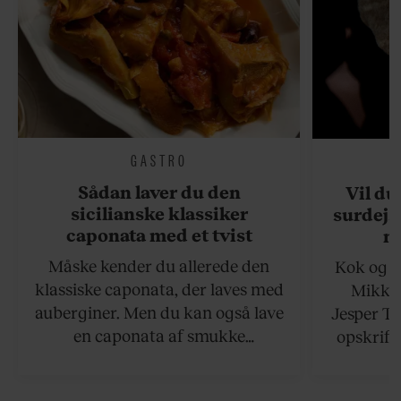
GASTRO
Sådan laver du den
Vil du
sicilianske klassiker
surdejs
caponata med et tvist
n
Måske kender du allerede den
Kok og g
klassiske caponata, der laves med
Mikkel
auberginer. Men du kan også lave
Jesper To
en caponata af smukke
opskrift 
artiskokker. Servér den lun eller
som ka
ved stuetemperatur med godt
måltider –