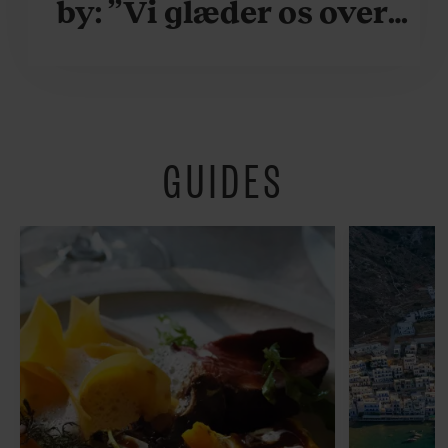
by: ”Vi glæder os over,
når vi kan være her i
ydersæsonerne, hvor
der er lidt mere
GUIDES
fredeligt”