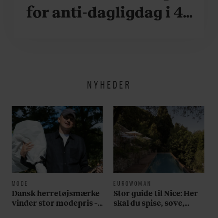
for anti-dagligdag i 46
år: ”Det er blevet
utroligt svært bare at
være menneske”
NYHEDER
MODE
EUROWOMAN
Dansk herretøjsmærke
Stor guide til Nice: Her
vinder stor modepris –
skal du spise, sove,
og en masse penge
bade, drikke vin,