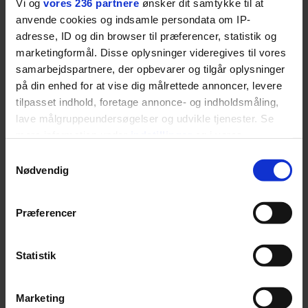
Vi og
vores 236 partnere
ønsker dit samtykke til at
hele ud. Med tiden
anvende cookies og indsamle persondata om IP-
adresse, ID og din browser til præferencer, statistik og
forsvandt min egen
marketingformål. Disse oplysninger videregives til vores
samarbejdspartnere, der opbevarer og tilgår oplysninger
identitet nok lidt i det, og
på din enhed for at vise dig målrettede annoncer, levere
jeg endte med at leve mere i
tilpasset indhold, foretage annonce- og indholdsmåling,
lave målgruppeundersøgelser og udvikle tjenester. Se
andres behov end i mine
mere information under
indstillinger
og i vores
egne.
persondatapolitik. Du kan altid trække dit samtykke
Samtykkevalg
tilbage eller ændre indstillinger fra vores
Nødvendig
"Cookiedeklaration", eller ved at trykke på "Privacy
RASMUS SEEBACH
trigger" ikonet.
Præferencer
Hvis du tillader det, vil vi også gerne:
Indsamle præcise oplysninger om din placering, der
Statistik
kan være nøjagtig inden for få meter
LÆS MAGASINET
Identificere din enhed baseret på en scanning af
Marketing
dens unikke karakteristika (fingerprinting)