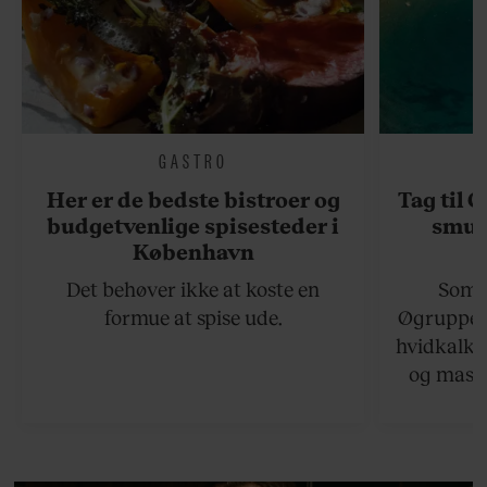
GASTRO
Her er de bedste bistroer og
Tag til 
budgetvenlige spisesteder i
smukk
København
Det behøver ikke at koste en
Somme
formue at spise ude.
Øgruppen 
hvidkalke
og masse
viser v
bedste ø
lan