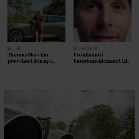
MOTOR
MENNESKER
Thomas Skov har
Fra alkohol i
prøvekørt den nye
barndomshjemmet til
Volvo EX60: ”Den kører
villa med pool i
som et svensk eventyr”
Nordsjælland: Nu skal
du høre sandheden om
Rasmus Seebach