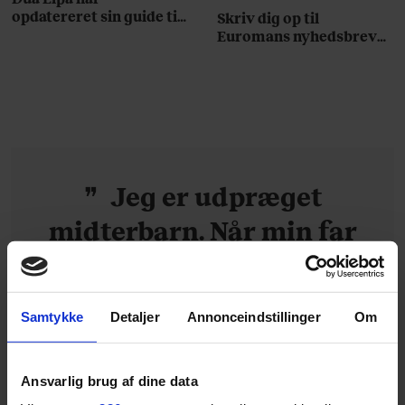
opdatereret sin guide til
Skriv dig op til
København. Og den er –
Euromans nyhedsbrev
ikke overraskende –
her
ganske forudsigelig
Jeg er udpræget
midterbarn. Når min far
drak sig fuld og blev
uvenner med min mor, var
Samtykke
Detaljer
Annonceindstillinger
Om
det naturligt for mig at
forsøge at redde
Ansvarlig brug af dine data
stemningen og glatte det