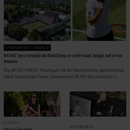
fortællerens plads i et portræt om
arv, angst, familieliv, frygten for
at miste stemmen og den
livsglæde, han nægter at give slip
på.
SPONSORERET INDHOLD
BOSS’ nye tennis-kollektion er relevant langt ud over
banen
Fra BOSS OPEN i Stuttgart til det kommende partnerskab
med Australian Open cementerer BOSS sin position i
krydsfeltet mellem tennis, performance og moderne
livsstil.
LIVSSTIL
NYHEDSBREV
Dua Lipa har