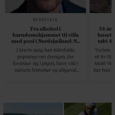
MENNESKER
Fra alkohol i
54-åri
barndomshjemmet til villa
huset 
med pool i Nordsjælland: Nu
tabt 40
skal du høre sandheden om
drøm: 
I årevis sang han håbefulde
Torben An
Rasmus Seebach
skældud 
popsange om drengen, der
sit liv ti
forelsker sig i pigen, farer vild i
Mont Vent
nattens fristelser og alligevel
har han f
finder den lykkelige udgang. Nu,
efter 10 års albumpause, er den
rosenrøde forelskelse trådt i
baggrunden; den naive dreng er
blevet voksen. Her indtager
Danmarks største popstjerne selv