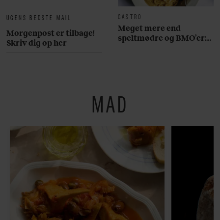
GASTRO
UGENS BEDSTE MAIL
Meget mere end
Morgenpost er tilbage!
speltmødre og BMO’er:
Skriv dig op her
Her er 10 fremragende
restauranter på
Østerbro
MAD