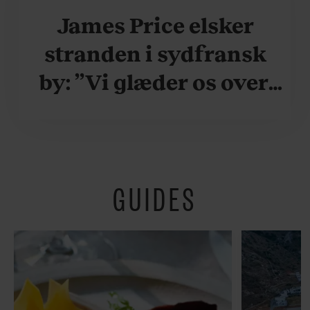
James Price elsker
stranden i sydfransk
by: ”Vi glæder os over,
når vi kan være her i
ydersæsonerne, hvor
der er lidt mere
GUIDES
fredeligt”