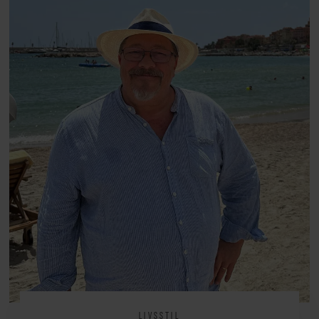
arv, angst, familieliv, frygten for
at miste stemmen og den
livsglæde, han nægter at give slip
på.
LIVSSTIL