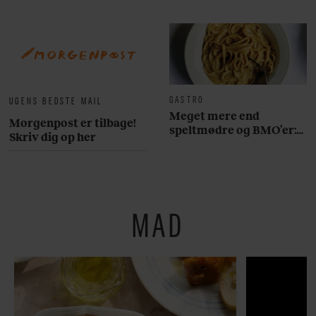
GASTRO
UGENS BEDSTE MAIL
Meget mere end
Morgenpost er tilbage!
speltmødre og BMO’er:
Skriv dig op her
Her er 10 fremragende
restauranter på
Østerbro
MAD