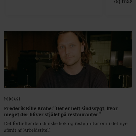
og masse
viser v
bedste ø
lan
PODCAST
Frederik Bille Brahe: ”Det er helt sindssygt, hvor
meget der bliver stjålet på restauranter”
Det fortæller den danske kok og restauratør om i det nye
afsnit af ’Arbejdstitel’.