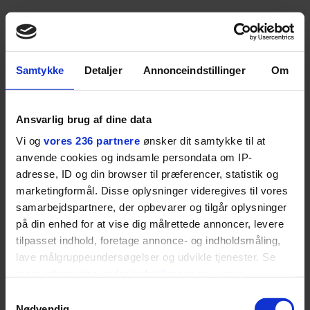
MEST LÆSTE
Samtykke
Detaljer
Annonceindstillinger
Om
Ansvarlig brug af dine data
Vi og
vores 236 partnere
ønsker dit samtykke til at
anvende cookies og indsamle persondata om IP-
adresse, ID og din browser til præferencer, statistik og
MOTOR
GASTRO
marketingformål. Disse oplysninger videregives til vores
Thomas Skov har
Restaurantkoncernen
samarbejdspartnere, der opbevarer og tilgår oplysninger
prøvekørt den nye
Norrlyst åbner
Volvo EX60: ”Den kører
burgerrestaurant med
på din enhed for at vise dig målrettede annoncer, levere
som et svensk eventyr”
Casper Drømme
tilpasset indhold, foretage annonce- og indholdsmåling,
lave målgruppeundersøgelser og udvikle tjenester. Se
mere information under
indstillinger
og i vores
persondatapolitik. Du kan altid trække dit samtykke
Samtykkevalg
tilbage eller ændre indstillinger fra vores
Nødvendig