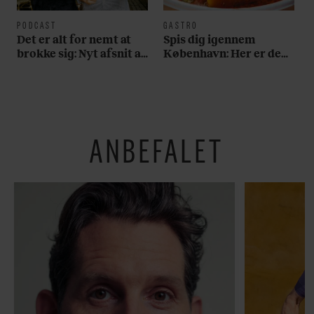
PODCAST
GASTRO
Det er alt for nemt at
Spis dig igennem
brokke sig: Nyt afsnit af
København: Her er de
’Arbejdstitel’ handler
bedste madmarkeder
om alt det, der gør
verden lidt sjovere og
hverdagen lidt lysere
ANBEFALET