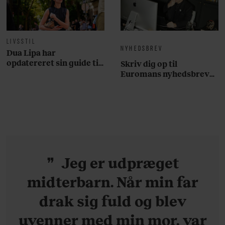
LIVSSTIL
NYHEDSBREV
Dua Lipa har
opdatereret sin guide til
Skriv dig op til
København. Og den er –
Euromans nyhedsbrev
ikke overraskende –
her
ganske forudsigelig
Jeg er udpræget
midterbarn. Når min far
drak sig fuld og blev
uvenner med min mor, var