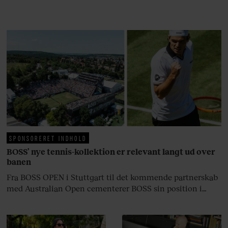
rosenrøde forelskelse trådt i
baggrunden; den naive dreng er
blevet voksen. Her indtager
Danmarks største popstjerne selv
fortællerens plads i et portræt om
arv, angst, familieliv, frygten for
at miste stemmen og den
livsglæde, han nægter at give slip
på.
SPONSORERET INDHOLD
BOSS’ nye tennis-kollektion er relevant langt ud over
banen
Fra BOSS OPEN i Stuttgart til det kommende partnerskab
med Australian Open cementerer BOSS sin position i
krydsfeltet mellem tennis, performance og moderne
livsstil.