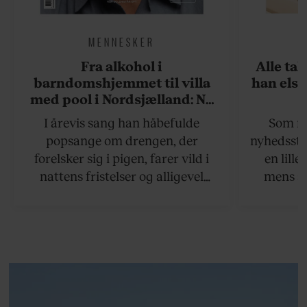
MENNESKER
Fra alkohol i
Alle ta
barndomshjemmet til villa
han elsk
med pool i Nordsjælland: Nu
skal du høre sandheden om
I årevis sang han håbefulde
Som na
Rasmus Seebach
popsange om drengen, der
nyhedsstr
forelsker sig i pigen, farer vild i
en lill
nattens fristelser og alligevel
mens an
finder den lykkelige udgang. Nu,
definer
efter 10 års albumpause, er den
mandlig
rosenrøde forelskelse trådt i
hvor 
baggrunden; den naive dreng er
insisterer
blevet voksen. Her indtager
Danmarks største popstjerne selv
fortællerens plads i et portræt om