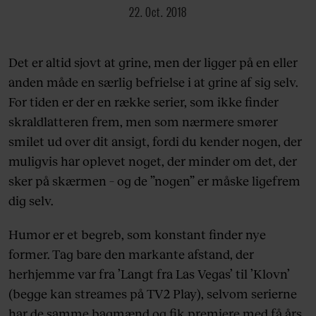
22. Oct. 2018
Det er altid sjovt at grine, men der ligger på en eller
anden måde en særlig befrielse i at grine af sig selv.
For tiden er der en række serier, som ikke finder
skraldlatteren frem, men som nærmere smører
smilet ud over dit ansigt, fordi du kender nogen, der
muligvis har oplevet noget, der minder om det, der
sker på skærmen – og de ”nogen” er måske ligefrem
dig selv.
Humor er et begreb, som konstant finder nye
former. Tag bare den markante afstand, der
herhjemme var fra ’Langt fra Las Vegas’ til ’Klovn’
(begge kan streames på TV2 Play), selvom serierne
har de samme bagmænd og fik premiere med få års