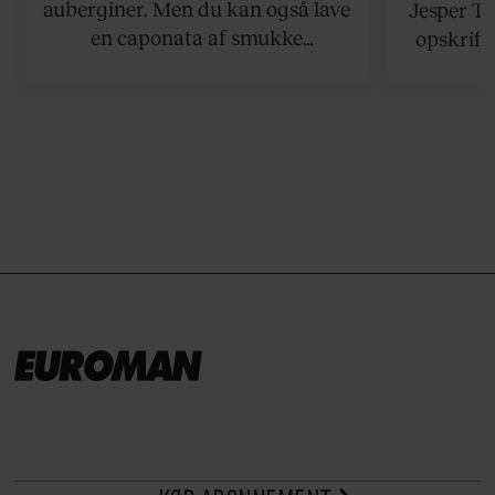
auberginer. Men du kan også lave
Jesper To
en caponata af smukke
opskrift 
artiskokker. Servér den lun eller
som ka
ved stuetemperatur med godt
måltider –
brød til.