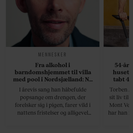
MENNESKER
Fra alkohol i
54-åri
barndomshjemmet til villa
huset 
med pool i Nordsjælland: Nu
tabt 40
skal du høre sandheden om
drøm: 
I årevis sang han håbefulde
Torben An
Rasmus Seebach
skældud 
popsange om drengen, der
sit liv ti
forelsker sig i pigen, farer vild i
Mont Vent
nattens fristelser og alligevel
har han f
finder den lykkelige udgang. Nu,
efter 10 års albumpause, er den