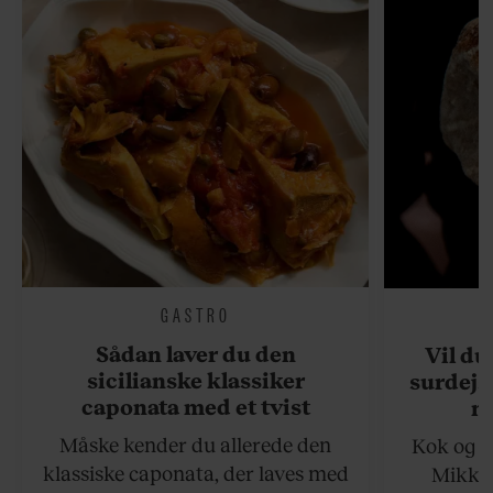
GASTRO
Sådan laver du den
Vil du
sicilianske klassiker
surdejs
caponata med et tvist
n
Måske kender du allerede den
Kok og g
klassiske caponata, der laves med
Mikkel