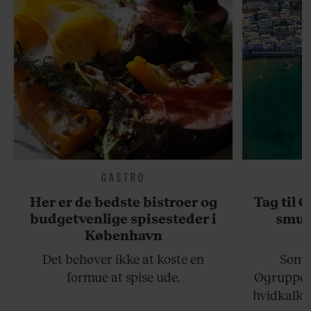
GASTRO
Her er de bedste bistroer og
Tag til 
budgetvenlige spisesteder i
smukk
København
Det behøver ikke at koste en
Somme
formue at spise ude.
Øgruppen 
hvidkalke