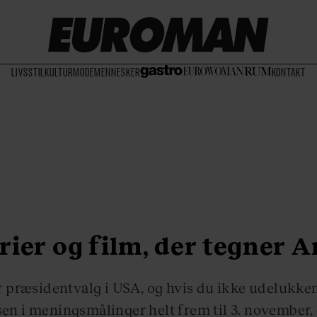
LIVSSTIL
KULTUR
MODE
MENNESKER
KONTAKT
rier og film, der tegner 
r præsidentvalg i USA, og hvis du ikke udelukke
n i meningsmålinger helt frem til 3. november, 