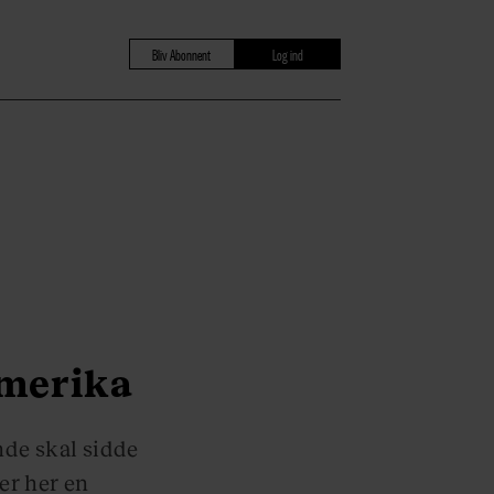
Bliv Abonnent
Log ind
Amerika
nde skal sidde
er her en