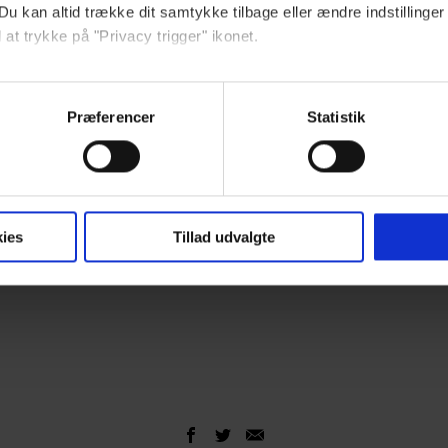
Du kan altid trække dit samtykke tilbage eller ændre indstillinger
 at trykke på "Privacy trigger" ikonet.
ebsitet.
Præferencer
Statistik
indsamle og bruge data for at kunne levere og finansiere relevant j
ookies fra tredjeparter til at at optimere dit besøg på vores hj
t sikre funktionalitet, generere statistik og huske dine præferenc
mere vores reklametiltag på sociale medier og til at vise dig fun
ies
Tillad udvalgte
dit samtykke tilbage via linket, du finder i vores cookiepolitik.
artnere og behandling af dine personoplysninger i forbindelse h
okiepolitik
.