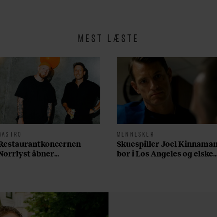
MEST LÆSTE
GASTRO
MENNESKER
Restaurantkoncernen
Skuespiller Joel Kinnama
Norrlyst åbner
bor i Los Angeles og elsker
burgerrestaurant med
sin morgenrutine: ”Jeg
Casper Drømme
laver 300 squats og 200
armbøjninger hver
morgen”