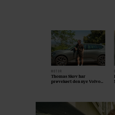
MOTOR
Thomas Skov har
prøvekørt den nye Volvo
EX60: ”Den kører som et
svensk eventyr”