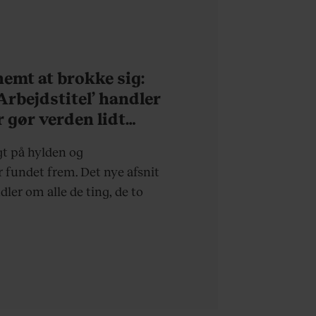
 nemt at brokke sig:
’Arbejdstitel’ handler
r gør verden lidt
rdagen lidt lysere
gt på hylden og
fundet frem. Det nye afsnit
ndler om alle de ting, de to