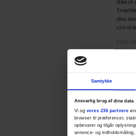
ikke et 
Tværtim
sine mod
ekkoka
Mens du 
Atlante
Samtykke
Ansvarlig brug af dine data
Vi og
vores 236 partnere
øns
browser til præferencer, stat
opbevarer og tilgår oplysning
annonce- og indholdsmåling,