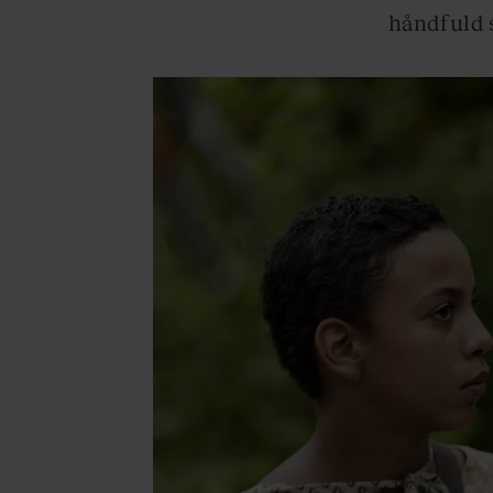
håndfuld 