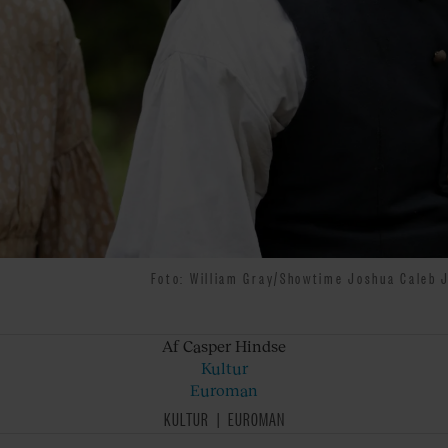
Foto: William Gray/Showtime Joshua Caleb J
Af Casper
Hindse
Kultur
Euroman
KULTUR
EUROMAN