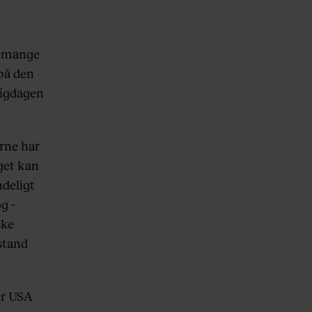
r mange
 på den
ligdagen
rne har
get kan
ndeligt
g -
ske
lstand
er USA