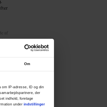
.
fter
de af
etop nu.
Om
a om IP-adresse, ID og din
s samarbejdspartnere, der
set indhold, foretage
ormation under
indstillinger