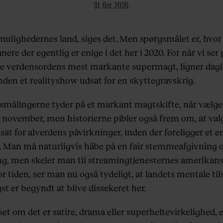
31. Oct. 2020
mulighedernes land, siges det. Men spørgsmålet er, hvo
ere der egentlig er enige i det her i 2020. For når vi ser
 verdensordens mest markante supermagt, ligner dag
nden et realityshow udsat for en skyttegravskrig.
målingerne tyder på et markant magtskifte, når vælge
. november, men historierne pibler også frem om, at val
sat for alverdens påvirkninger, inden der foreligger et e
t. Man må naturligvis håbe på en fair stemmeafgivning o
ng, men skeler man til streamingtjenesternes amerikan
or tiden, ser man nu også tydeligt, at landets mentale ti
st er begyndt at blive dissekeret her.
et om det er satire, drama eller superheltevirkelighed, 