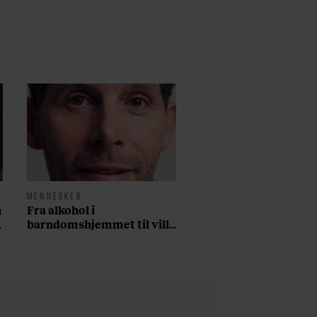
MENNESKER
n
Fra alkohol i
barndomshjemmet til villa
med pool i Nordsjælland:
Nu skal du høre sandheden
om Rasmus Seebach