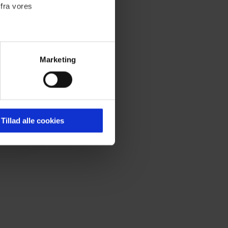
 fra vores
Marketing
ournalistisk indhold til dig.
emmeside. Vi indsamler data
er samt til brug for
ktioner i forbindelse med
Tillad alle cookies
 Du kan læse mere om vores
ermed i både