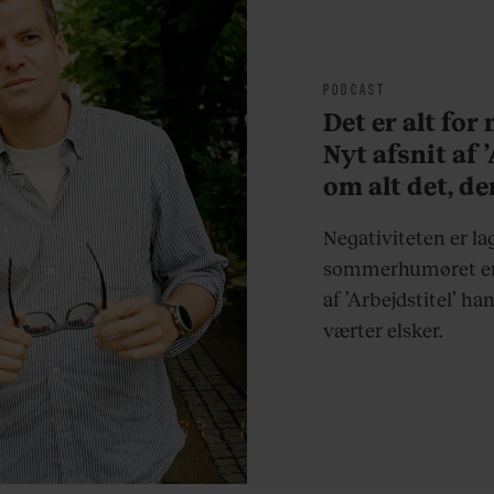
PODCAST
Det er alt for
Nyt afsnit af 
om alt det, de
sjovere og hve
Negativiteten er la
sommerhumøret er 
af ’Arbejdstitel’ ha
værter elsker.