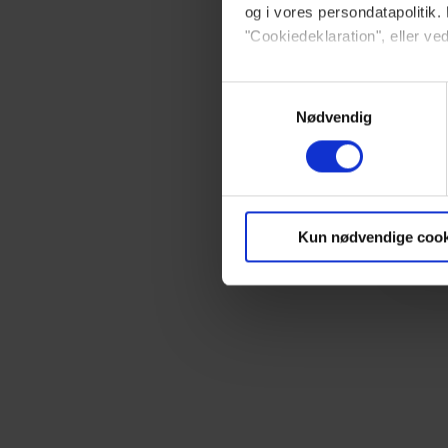
og i vores persondatapolitik. 
"Cookiedeklaration", eller ved
Dine valg anvendes på hele w
Samtykkevalg
Nødvendig
Vi ønsker dit samtykke til at 
Vi anvender egne cookies og c
om IP, ID og din browser for a
markedsføring, så vi kan opti
Kun nødvendige cook
sociale medier.
Du kan til enhver tid trække 
brug af cookies, samarbejdsp
vores
privatlivspolitik
og
co