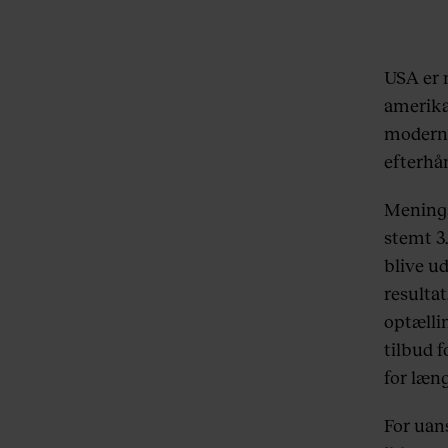
USA er 
amerikan
moderne
efterhå
Menings
stemt 3
blive ud
resulta
optælli
tilbud f
for læng
For uans