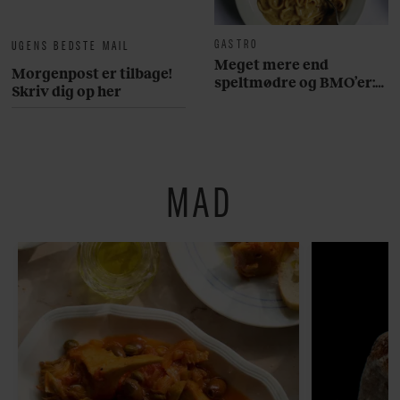
GASTRO
UGENS BEDSTE MAIL
Meget mere end
Morgenpost er tilbage!
speltmødre og BMO’er:
Skriv dig op her
Her er 10 fremragende
restauranter på
Østerbro
MAD