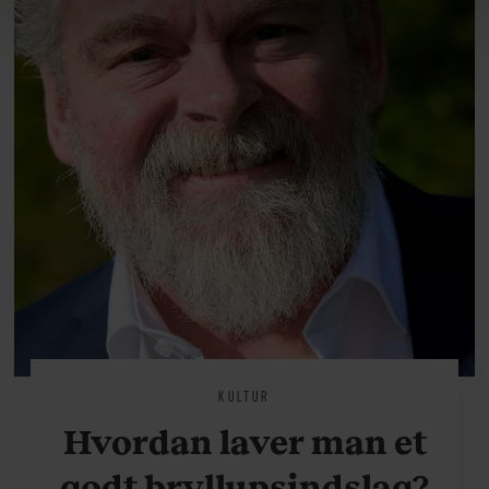
linket, du finder i vores cookiepolitik. Du kan læse mere
om vores brug af cookies, samarbejdspartnere og
behandling af dine personoplysninger i forbindelse
hermed i både vores
privatlivspolitik
og
cookiepolitik
.
KULTUR
Hvordan laver man et
godt bryllupsindslag?