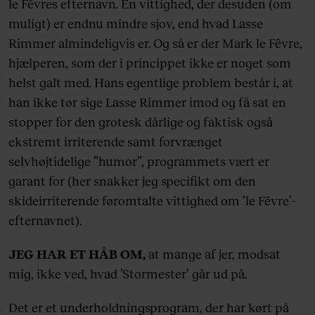
le Fêvres efternavn. En vittighed, der desuden (om
muligt) er endnu mindre sjov, end hvad Lasse
Rimmer almindeligvis er. Og så er der Mark le Fêvre,
hjælperen, som der i princippet ikke er noget som
helst galt med. Hans egentlige problem består i, at
han ikke tør sige Lasse Rimmer imod og få sat en
stopper for den grotesk dårlige og faktisk også
ekstremt irriterende samt forvrænget
selvhøjtidelige ”humor”, programmets vært er
garant for (her snakker jeg specifikt om den
skideirriterende føromtalte vittighed om ’le Fêvre’-
efternavnet).
JEG HAR ET HÅB OM,
at mange af jer, modsat
mig, ikke ved, hvad ’Stormester’ går ud på.
Det er et underholdningsprogram, der har kørt på