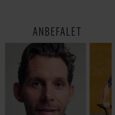
fundet tre gode bud
’Arbejdstitel’ handler
om alt det, der gør
verden lidt sjovere og
hverdagen lidt lysere
ANBEFALET