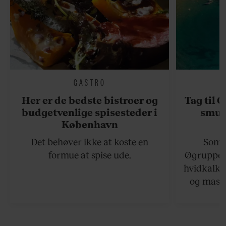
GASTRO
Her er de bedste bistroer og
Tag til 
budgetvenlige spisesteder i
smukk
København
Det behøver ikke at koste en
Somme
formue at spise ude.
Øgruppen 
hvidkalke
og masse
viser v
bedste ø
lan