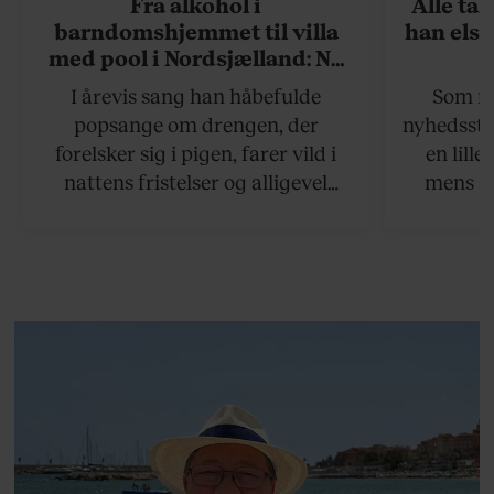
Fra alkohol i
Alle ta
barndomshjemmet til villa
han elsk
med pool i Nordsjælland: Nu
skal du høre sandheden om
I årevis sang han håbefulde
Som na
Rasmus Seebach
popsange om drengen, der
nyhedsstr
forelsker sig i pigen, farer vild i
en lill
nattens fristelser og alligevel
mens an
finder den lykkelige udgang. Nu,
definer
efter 10 års albumpause, er den
mandlig
rosenrøde forelskelse trådt i
hvor 
baggrunden; den naive dreng er
insisterer
blevet voksen. Her indtager
Danmarks største popstjerne selv
fortællerens plads i et portræt om
arv, angst, familieliv, frygten for
at miste stemmen og den
livsglæde, han nægter at give slip