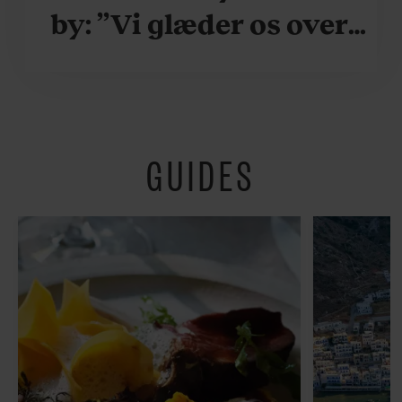
by: ”Vi glæder os over,
når vi kan være her i
ydersæsonerne, hvor
der er lidt mere
GUIDES
fredeligt”