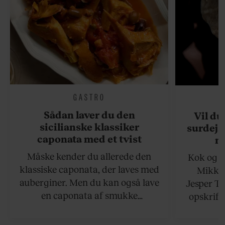
GASTRO
Sådan laver du den
Vil du
sicilianske klassiker
surdejs
caponata med et tvist
n
Måske kender du allerede den
Kok og g
klassiske caponata, der laves med
Mikkel
auberginer. Men du kan også lave
Jesper To
en caponata af smukke
opskrift 
artiskokker. Servér den lun eller
som ka
ved stuetemperatur med godt
måltider –