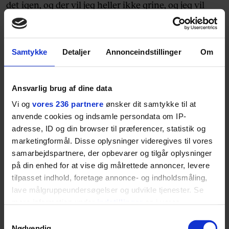
det igen, og der vil jeg heller ikke grine, og jeg vil
endnu engang tage mine høretelefoner i og lukke
døren, så ingen vil opdage, hvad det er, jeg har gang i.
Og jeg vil kunne lide det.
Samtykke
Detaljer
Annonceindstillinger
Om
Ansvarlig brug af dine data
Se, hvad vi ellers skriver om:
Serier
,
Danmark
og
Vi og
vores 236 partnere
ønsker dit samtykke til at
Stand-up
anvende cookies og indsamle persondata om IP-
adresse, ID og din browser til præferencer, statistik og
marketingformål. Disse oplysninger videregives til vores
samarbejdspartnere, der opbevarer og tilgår oplysninger
på din enhed for at vise dig målrettede annoncer, levere
tilpasset indhold, foretage annonce- og indholdsmåling,
lave målgruppeundersøgelser og udvikle tjenester. Se
mere information under
indstillinger
og i vores
MEST LÆSTE
persondatapolitik. Du kan altid trække dit samtykke
Samtykkevalg
tilbage eller ændre indstillinger fra vores
Nødvendig