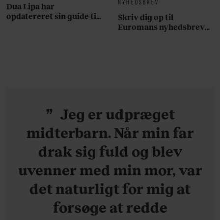
NYHEDSBREV
Dua Lipa har
opdatereret sin guide til
Skriv dig op til
København. Og den er –
Euromans nyhedsbrev
ikke overraskende –
her
ganske forudsigelig
Jeg er udpræget
midterbarn. Når min far
drak sig fuld og blev
uvenner med min mor, var
det naturligt for mig at
forsøge at redde