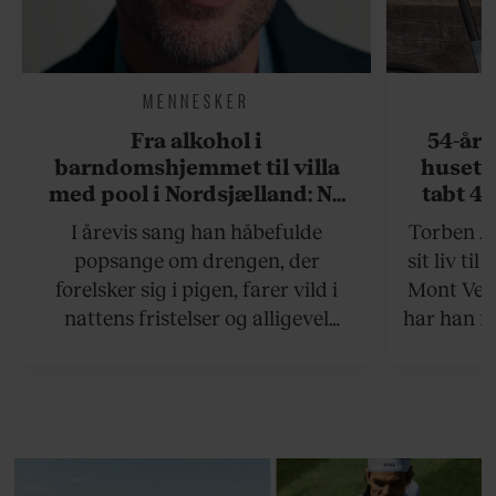
MENNESKER
Fra alkohol i
54-åri
barndomshjemmet til villa
huset 
med pool i Nordsjælland: Nu
tabt 40
skal du høre sandheden om
drøm: 
I årevis sang han håbefulde
Torben An
Rasmus Seebach
skældud 
popsange om drengen, der
sit liv ti
forelsker sig i pigen, farer vild i
Mont Vent
nattens fristelser og alligevel
har han f
finder den lykkelige udgang. Nu,
efter 10 års albumpause, er den
rosenrøde forelskelse trådt i
baggrunden; den naive dreng er
blevet voksen. Her indtager
Danmarks største popstjerne selv