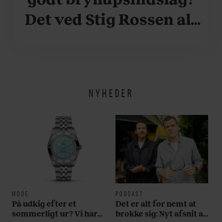
Det ved Stig Rossen alt
om
NYHEDER
MODE
PODCAST
På udkig efter et
Det er alt for nemt at
sommerligt ur? Vi har
brokke sig: Nyt afsnit af