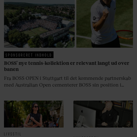
fortællerens plads i et portræt om
arv, angst, familieliv, frygten for
at miste stemmen og den
livsglæde, han nægter at give slip
på.
SPONSORERET INDHOLD
BOSS’ nye tennis-kollektion er relevant langt ud over
banen
Fra BOSS OPEN i Stuttgart til det kommende partnerskab
med Australian Open cementerer BOSS sin position i
krydsfeltet mellem tennis, performance og moderne
livsstil.
LIVSSTIL