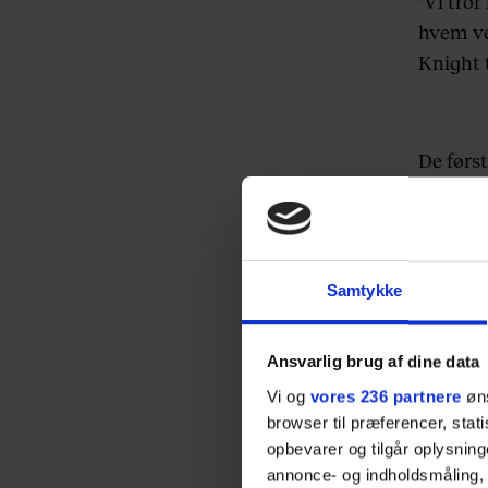
"Vi tror
hvem ved
Knight 
De først
Kristof
instruk
sammen
Samtykke
LÆS O
LÆS O
Ansvarlig brug af dine data
Vi og
vores 236 partnere
øns
LÆS O
browser til præferencer, stat
gys og
opbevarer og tilgår oplysning
annonce- og indholdsmåling,