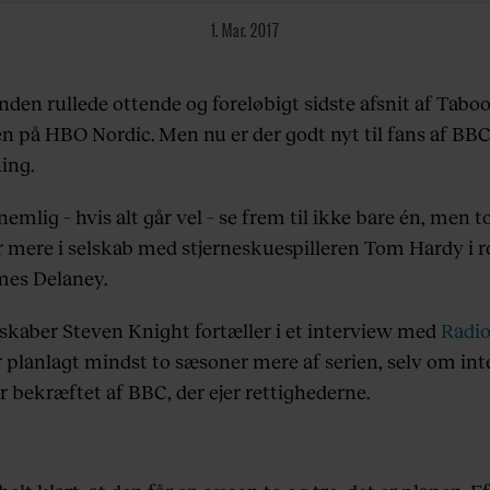
1. Mar. 2017
nden rullede ottende og foreløbigt sidste afsnit af Tabo
 på HBO Nordic. Men nu er der godt nyt til fans af BBC'
ing.
 nemlig
–
hvis alt går vel
–
se frem til ikke bare én, men t
 mere i selskab med stjerneskuespilleren Tom Hardy i r
es Delaney.
 skaber Steven Knight fortæller i et interview med
Radi
r planlagt mindst to sæsoner mere af serien, selv om int
r bekræftet af BBC, der ejer rettighederne.