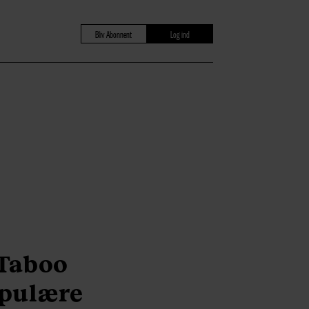
Bliv Abonnent
Log ind
Taboo
opulære