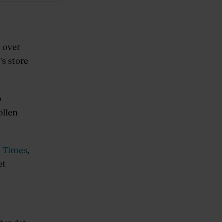
o over
s store
o
ollen
o Times
,
et