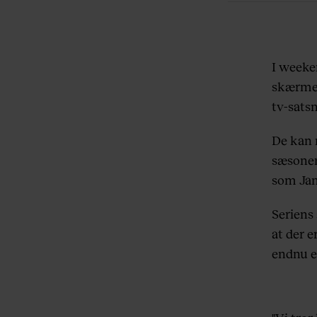
I weeke
skærmen
tv-satsn
De kan
sæsoner
som Jam
Seriens
at der e
endnu e