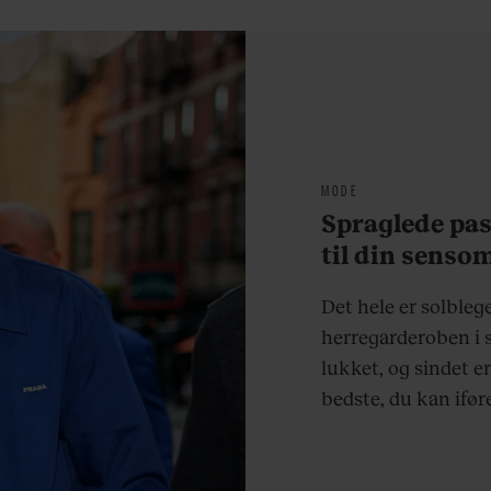
armbøjninger hver
morgen”
MODE
Spraglede past
til din sens
Det hele er solblege
herregarderoben i 
lukket, og sindet er
bedste, du kan iføre