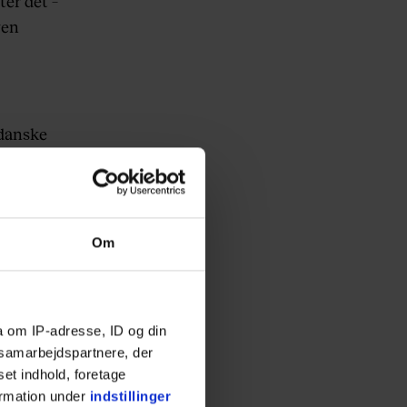
ter det –
ven
 danske
Om
a om IP-adresse, ID og din
 flere
s samarbejdspartnere, der
set indhold, foretage
ormation under
indstillinger