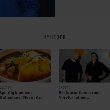
NYHEDER
GASTRO
GASTRO
Spis dig igennem
Restaurantkoncernen
København: Her er de
Norrlyst åbner
bedste madmarkeder
burgerrestaurant med
Casper Drømme