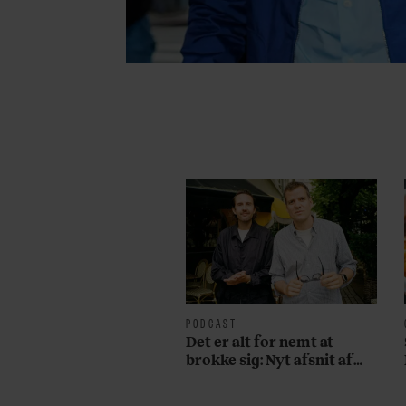
PODCAST
Det er alt for nemt at
brokke sig: Nyt afsnit af
’Arbejdstitel’ handler om
alt det, der gør verden lidt