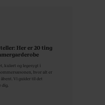
svært bare at være
menneske”
eller: Her er 20 ting
ommergarderobe
t, kulørt og legesygt i
sommersæsonen, hvor alt er
 åbent. Vi guider til det
 dig.