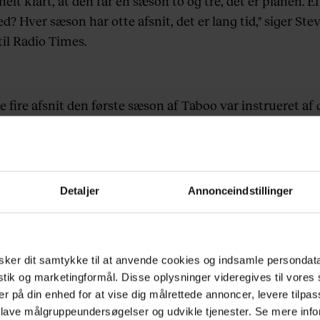
 helt klart, at den får en sæson to og tre, det er planen. Ef
? Hver sæson har otte afsnit, det er lang tid," siger Ste
til Radio Times.
e fire afsnit den første sæson af Taboo var instrueret af
fer Nyholm.
Her kan du læse Euromans interview
med
tøren, hvor han fortæller om, hvordan det var at arbejde
 med Tom Hardy.
Detaljer
Annonceindstillinger
GSÅ:
Disse film og serier kommer på Netlfix i marts
GSÅ:
7 gode Oscar-film du kan streame
ker dit samtykke til at anvende cookies og indsamle persondat
GSÅ:
Se teaser: Sæson 2 af Stranger Things byder på
istik og marketingformål. Disse oplysninger videregives til vore
 mere mystik
er på din enhed for at vise dig målrettede annoncer, levere tilpas
 lave målgruppeundersøgelser og udvikle tjenester. Se mere inf