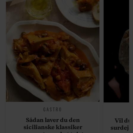
GASTRO
Sådan laver du den
Vil du
sicilianske klassiker
surdejs