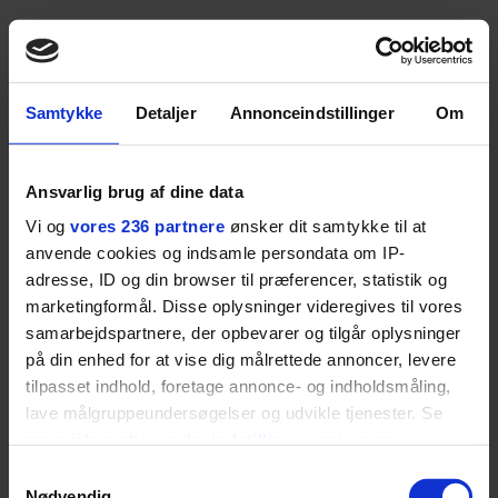
Samtykke
Detaljer
Annonceindstillinger
Om
LÆS OGSÅ:
Træn dig til bedre lagengymnastik
Ansvarlig brug af dine data
LÆS OGSÅ:
Trænings-tendenser: Hvad holder, og
Vi og
vores 236 partnere
ønsker dit samtykke til at
hvad er spild af tid?
anvende cookies og indsamle persondata om IP-
adresse, ID og din browser til præferencer, statistik og
LÆS OGSÅ:
Jæger og vildtrådgiver for Noma: "Du
marketingformål. Disse oplysninger videregives til vores
behøver ikke tage til Sydafrika, Grønland eller
samarbejdspartnere, der opbevarer og tilgår oplysninger
Australien. Du kan bare tage til Amager"
på din enhed for at vise dig målrettede annoncer, levere
tilpasset indhold, foretage annonce- og indholdsmåling,
Se, hvad vi ellers skriver om:
Træning
,
lave målgruppeundersøgelser og udvikle tjenester. Se
Styrketræning
,
Fitness
og
Vitalitet
mere information under
indstillinger
og i vores
persondatapolitik. Du kan altid trække dit samtykke
Samtykkevalg
tilbage eller ændre indstillinger fra vores
Nødvendig