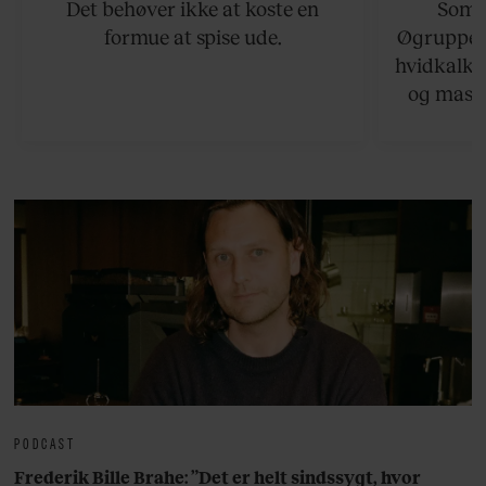
Det behøver ikke at koste en
Somme
formue at spise ude.
Øgruppen 
hvidkalke
og masse
viser v
bedste ø
lan
PODCAST
Frederik Bille Brahe: ”Det er helt sindssygt, hvor