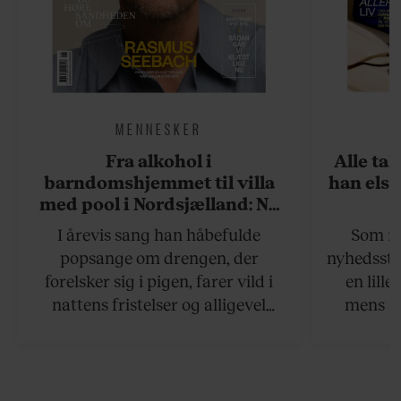
MENNESKER
Fra alkohol i
Alle ta
barndomshjemmet til villa
han elsk
med pool i Nordsjælland: Nu
skal du høre sandheden om
I årevis sang han håbefulde
Som na
Rasmus Seebach
popsange om drengen, der
nyhedsstr
forelsker sig i pigen, farer vild i
en lill
nattens fristelser og alligevel
mens an
finder den lykkelige udgang. Nu,
definer
efter 10 års albumpause, er den
mandlig
rosenrøde forelskelse trådt i
hvor 
baggrunden; den naive dreng er
insisterer