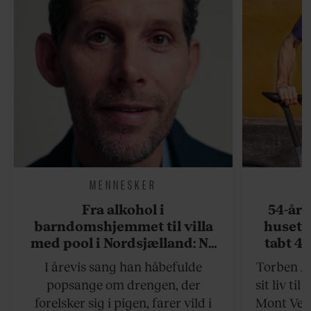
MENNESKER
Fra alkohol i
54-åri
barndomshjemmet til villa
huset 
med pool i Nordsjælland: Nu
tabt 40
skal du høre sandheden om
drøm: 
I årevis sang han håbefulde
Torben An
Rasmus Seebach
skældud 
popsange om drengen, der
sit liv ti
forelsker sig i pigen, farer vild i
Mont Vent