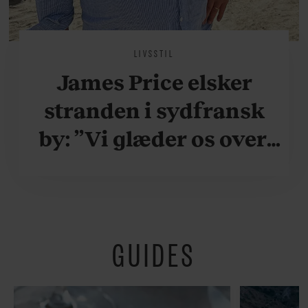
LIVSSTIL
James Price elsker
stranden i sydfransk
by: ”Vi glæder os over,
når vi kan være her i
ydersæsonerne, hvor
der er lidt mere
GUIDES
fredeligt”