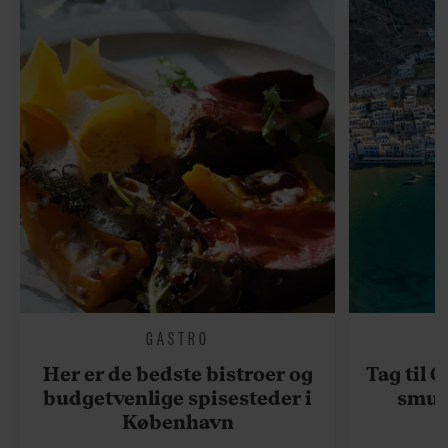
GASTRO
Her er de bedste bistroer og
Tag til 
budgetvenlige spisesteder i
smukk
København