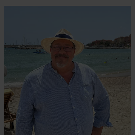
blevet voksen. Her indtager
Danmarks største popstjerne selv
fortællerens plads i et portræt om
arv, angst, familieliv, frygten for
at miste stemmen og den
livsglæde, han nægter at give slip
på.