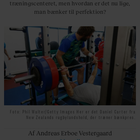
træningscenteret, men hvordan er det nu lige,
man bænker til perfektion?
Foto: Phil Walter/Getty Images Her er det Daniel Carter fra
New Zealands rugbylandshold, der træner bænkpres.
Af Andreas
Erboe Vestergaard