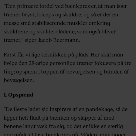
”Den primære fordel ved bænkpres er, at man især
træner bryst, triceps og skuldre, og så er der en
masse små stabiliserende muskler omkring
skuldrene og skulderbladene, som også bliver
trænet,” siger Jacob Beermann.
Først får vi lige teknikken på plads. Her skal man
ifølge den 28-årige personlige træner fokusere på tre
ting; opspænd, toppen af bevægelsen og bunden af
bevægelsen.
1. Opspænd
”De fleste lader sig inspirere af en pandekage, så de
ligger helt fladt på bænken og slapper af med
benene langt væk fra sig, og det er ikke en særlig
god måde at lave bænkpres på. Måden, man ligger