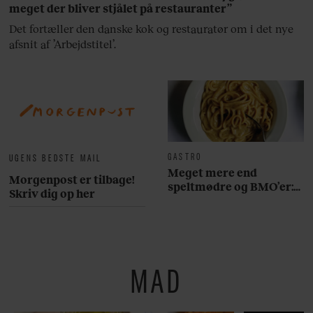
meget der bliver stjålet på restauranter”
Det fortæller den danske kok og restauratør om i det nye
afsnit af ’Arbejdstitel’.
GASTRO
UGENS BEDSTE MAIL
Meget mere end
Morgenpost er tilbage!
speltmødre og BMO’er:
Skriv dig op her
Her er 10 fremragende
restauranter på
Østerbro
MAD