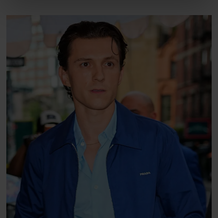
linket, du finder i vores cookiepolitik. Du kan læse mere
om vores brug af cookies, samarbejdspartnere og
behandling af dine personoplysninger i forbindelse
hermed i både vores
privatlivspolitik
og
cookiepolitik
.