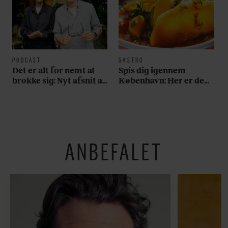
PODCAST
GASTRO
Det er alt for nemt at
Spis dig igennem
brokke sig: Nyt afsnit af
København: Her er de
’Arbejdstitel’ handler
bedste madmarkeder
om alt det, der gør
verden lidt sjovere og
hverdagen lidt lysere
ANBEFALET