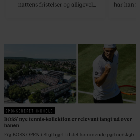
nattens fristelser og alligevel
har han f
finder den lykkelige udgang. Nu,
efter 10 års albumpause, er den
rosenrøde forelskelse trådt i
baggrunden; den naive dreng er
blevet voksen. Her indtager
Danmarks største popstjerne selv
fortællerens plads i et portræt om
arv, angst, familieliv, frygten for
at miste stemmen og den
livsglæde, han nægter at give slip
på.
SPONSORERET INDHOLD
BOSS’ nye tennis-kollektion er relevant langt ud over
banen
Fra BOSS OPEN i Stuttgart til det kommende partnerskab