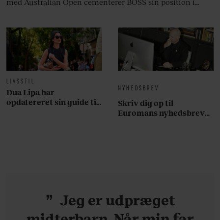
med Australian Open cementerer BOSS sin position i
krydsfeltet mellem tennis, performance og moderne
livsstil.
LIVSSTIL
NYHEDSBREV
Dua Lipa har
opdatereret sin guide til
Skriv dig op til
København. Og den er –
Euromans nyhedsbrev
ikke overraskende –
her
ganske forudsigelig
Jeg er udpræget
midterbarn. Når min far