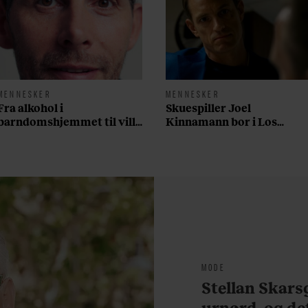
MENNESKER
MENNESKER
Fra alkohol i
Skuespiller Joel
barndomshjemmet til villa
Kinnamann bor i Los
med pool i Nordsjælland:
Angeles og elsker sin
Nu skal du høre sandheden
morgenrutine: ”Jeg laver
om Rasmus Seebach
300 squats og 200
armbøjninger hver
morgen”
MODE
Stellan Skarsg
urnørd, og de