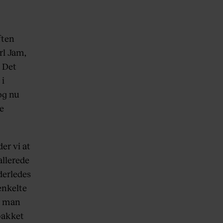
ften
rl Jam,
. Det
 i
og nu
le
er vi at
allerede
derledes
enkelte
er man
pakket