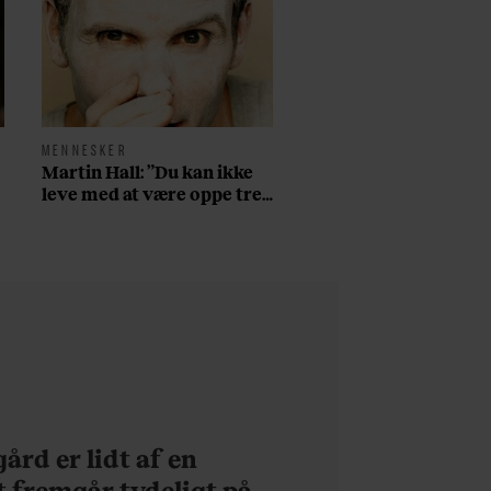
MENNESKER
Martin Hall: ”Du kan ikke
leve med at være oppe tre
døgn i træk på amfetamin,
have århundredets nedtur
på fjerdedagen, og så
starte forfra”
ård er lidt af en
t fremgår tydeligt på