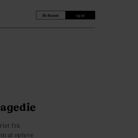
Bliv Abonnent
Log ind
ragedie
ier fra
om at opleve