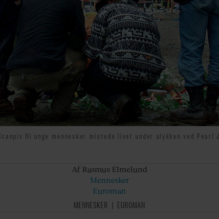
Scanpix Ni unge mennesker mistede livet under ulykken ved Pearl 
Af Rasmus
Elmelund
Mennesker
Euroman
MENNESKER
EUROMAN