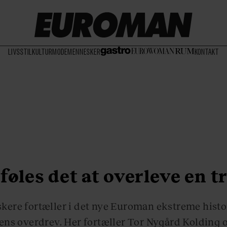
LIVSSTIL
KULTUR
MODE
MENNESKER
KONTAKT
føles det at overleve en t
skere fortæller i det nye Euroman ekstreme histor
ens overdrev. Her fortæller Tor Nygård Kolding 