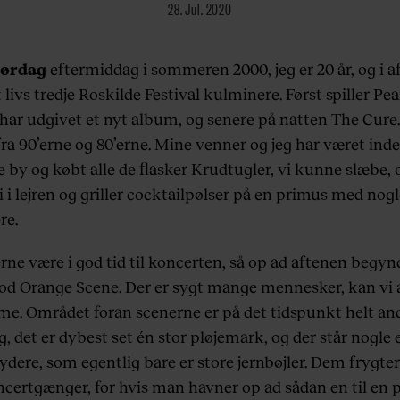
28. Jul. 2020
lørdag
eftermiddag i sommeren 2000, jeg er 20 år, og i a
 livs tredje Roskilde Festival kulminere. Først spiller Pea
e har udgivet et nyt album, og senere på natten The Cure
ra 90’erne og 80’erne. Mine venner og jeg har været inde
 by og købt alle de flasker Krudtugler, vi kunne slæbe, 
i i lejren og griller cocktailpølser på en primus med nog
re.
erne være i god tid til koncerten, så op ad aftenen begynd
od Orange Scene. Der er sygt mange mennesker, kan vi 
e. Området foran scenerne er på det tidspunkt helt an
g, det er dybest set én stor pløjemark, og der står nogle 
ydere, som egentlig bare er store jernbøjler. Dem frygt
certgænger, for hvis man havner op ad sådan en til en 