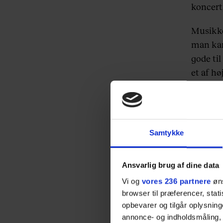
koncert,
Musikken
man kan 
gode til
et af hø
bedre.
Min ven 
er ikke 
Samtykke
bærer he
flere pi
løfter 
Ansvarlig brug af dine data
foran og
Vi og
vores 236 partnere
øns
kan mærk
browser til præferencer, stat
opbevarer og tilgår oplysning
tage tu
annonce- og indholdsmåling,
kan kom