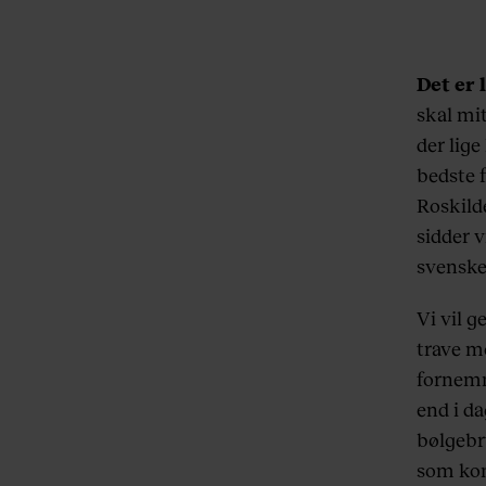
Det er 
skal mit
der lig
bedste f
Roskilde
sidder v
svenske
Vi vil g
trave m
fornemm
end i da
bølgebr
som kon