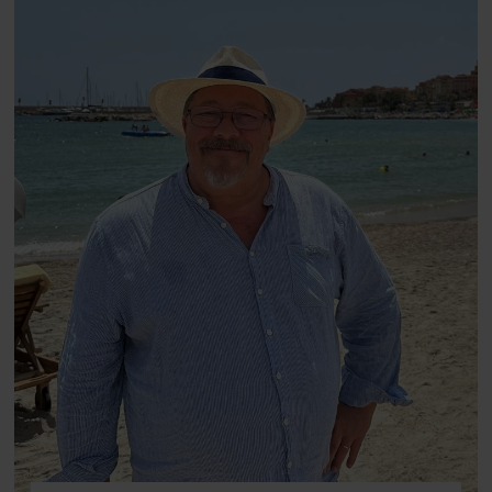
fortællerens plads i et portræt om
arv, angst, familieliv, frygten for
at miste stemmen og den
livsglæde, han nægter at give slip
på.