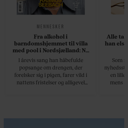
MENNESKER
Fra alkohol i
Alle ta
barndomshjemmet til villa
han elsk
med pool i Nordsjælland: Nu
skal du høre sandheden om
I årevis sang han håbefulde
Som na
Rasmus Seebach
popsange om drengen, der
nyhedsstr
forelsker sig i pigen, farer vild i
en lill
nattens fristelser og alligevel
mens an
finder den lykkelige udgang. Nu,
definer
efter 10 års albumpause, er den
mandlig
rosenrøde forelskelse trådt i
hvor 
baggrunden; den naive dreng er
insisterer
blevet voksen. Her indtager
Danmarks største popstjerne selv