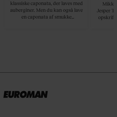
klassiske caponata, der laves med
Mikkel
auberginer. Men du kan også lave
Jesper To
en caponata af smukke
opskrift 
artiskokker. Servér den lun eller
som ka
ved stuetemperatur med godt
måltider –
brød til.