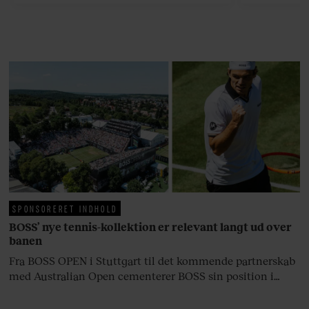
efter 10 års albumpause, er den
rosenrøde forelskelse trådt i
baggrunden; den naive dreng er
blevet voksen. Her indtager
Danmarks største popstjerne selv
fortællerens plads i et portræt om
arv, angst, familieliv, frygten for
at miste stemmen og den
livsglæde, han nægter at give slip
på.
SPONSORERET INDHOLD
BOSS’ nye tennis-kollektion er relevant langt ud over
banen
Fra BOSS OPEN i Stuttgart til det kommende partnerskab
med Australian Open cementerer BOSS sin position i
krydsfeltet mellem tennis, performance og moderne
livsstil.