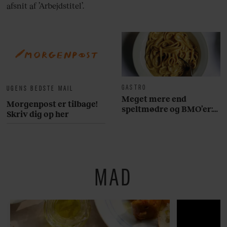
afsnit af ’Arbejdstitel’.
GASTRO
UGENS BEDSTE MAIL
Meget mere end
Morgenpost er tilbage!
speltmødre og BMO’er:
Skriv dig op her
Her er 10 fremragende
restauranter på
Østerbro
MAD