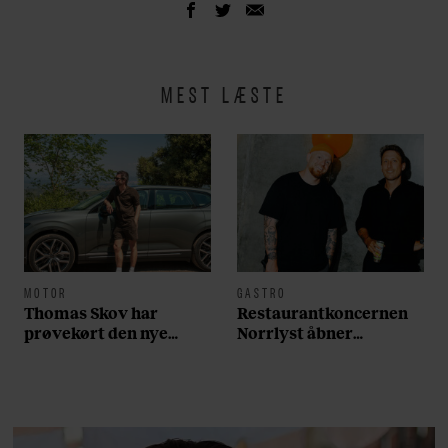
MEST LÆSTE
MOTOR
GASTRO
Thomas Skov har
Restaurantkoncernen
prøvekørt den nye
Norrlyst åbner
Volvo EX60: ”Den kører
burgerrestaurant med
som et svensk eventyr”
Casper Drømme