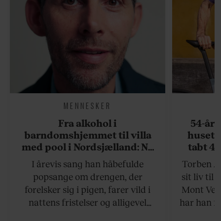
MENNESKER
Fra alkohol i
54-åri
barndomshjemmet til villa
huset 
med pool i Nordsjælland: Nu
tabt 40
skal du høre sandheden om
drøm: 
I årevis sang han håbefulde
Torben An
Rasmus Seebach
skældud 
popsange om drengen, der
sit liv ti
forelsker sig i pigen, farer vild i
Mont Vent
nattens fristelser og alligevel
har han f
finder den lykkelige udgang. Nu,