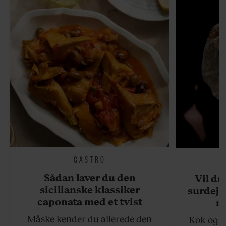
GASTRO
Sådan laver du den
Vil du
sicilianske klassiker
surdejs
caponata med et tvist
n
Måske kender du allerede den
Kok og g