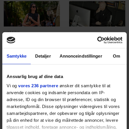
LIVSSTIL
NYHEDSBREV
Dua Lipa har
opdatereret sin guide til
Skriv dig op til
København. Og den er –
Euromans nyhedsbrev
Samtykke
Detaljer
Annonceindstillinger
Om
ikke overraskende –
her
ganske forudsigelig
Ansvarlig brug af dine data
Vi og
vores 236 partnere
ønsker dit samtykke til at
anvende cookies og indsamle persondata om IP-
adresse, ID og din browser til præferencer, statistik og
Jeg er udpræget
marketingformål. Disse oplysninger videregives til vores
midterbarn. Når min far
samarbejdspartnere, der opbevarer og tilgår oplysninger
på din enhed for at vise dig målrettede annoncer, levere
drak sig fuld og blev
tilpasset indhold, foretage annonce- og indholdsmåling,