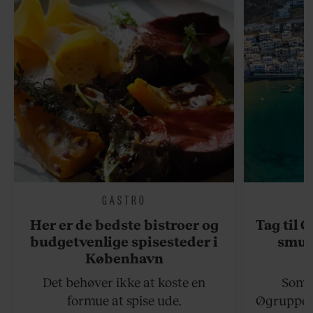
GASTRO
Her er de bedste bistroer og
Tag til 
budgetvenlige spisesteder i
smukk
København
Det behøver ikke at koste en
Somme
formue at spise ude.
Øgruppen 