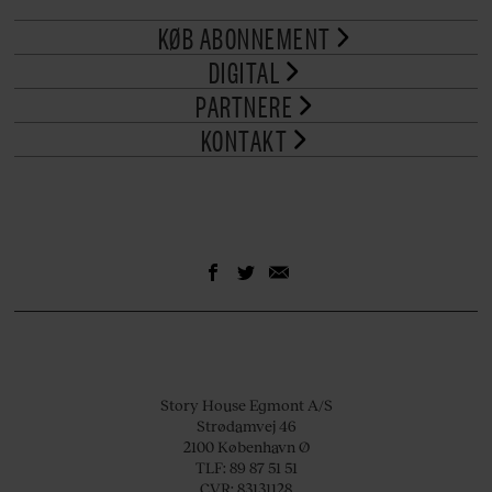
KØB ABONNEMENT
DIGITAL
PARTNERE
KONTAKT
Story House Egmont A/S
Strødamvej 46
2100 København Ø
TLF: 89 87 51 51
CVR: 83131128