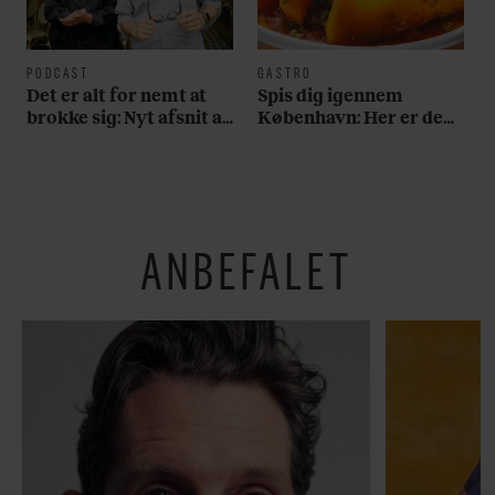
PODCAST
GASTRO
Det er alt for nemt at
Spis dig igennem
brokke sig: Nyt afsnit af
København: Her er de
’Arbejdstitel’ handler
bedste madmarkeder
om alt det, der gør
verden lidt sjovere og
hverdagen lidt lysere
ANBEFALET