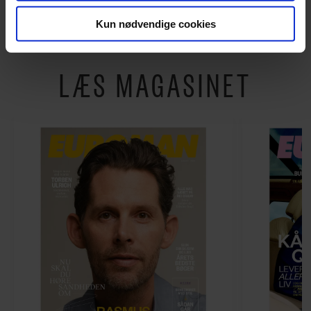
vise dig funktioner i forbindelse med sociale medier.
Kun nødvendige cookies
Du kan til enhver tid trække dit samtykke tilbage via
linket, du finder i vores cookiepolitik. Du kan læse mere
LÆS MAGASINET
om vores brug af cookies, samarbejdspartnere og
behandling af dine personoplysninger i forbindelse
hermed i både vores
privatlivspolitik
og
cookiepolitik
.