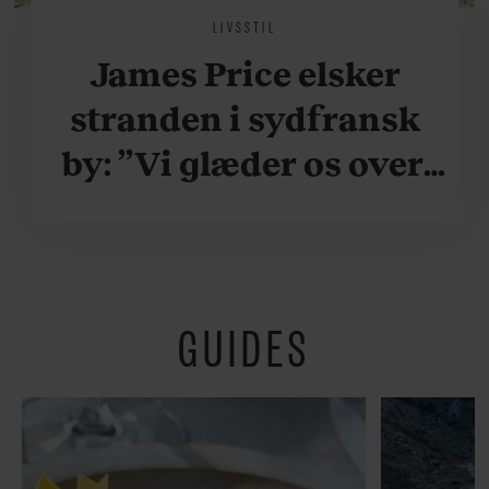
LIVSSTIL
James Price elsker
stranden i sydfransk
by: ”Vi glæder os over,
når vi kan være her i
ydersæsonerne, hvor
der er lidt mere
GUIDES
fredeligt”