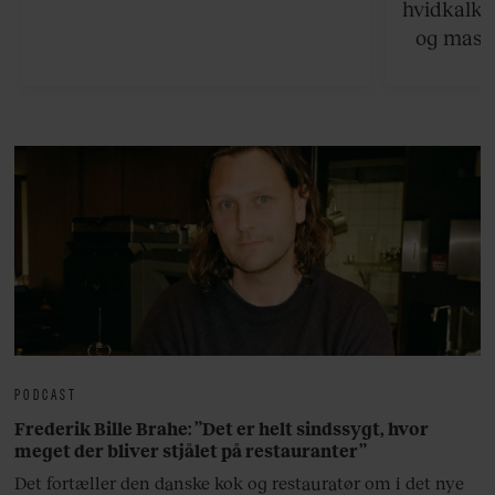
hvidkalke
og masse
viser v
bedste ø
lan
PODCAST
Frederik Bille Brahe: ”Det er helt sindssygt, hvor
meget der bliver stjålet på restauranter”
Det fortæller den danske kok og restauratør om i det nye