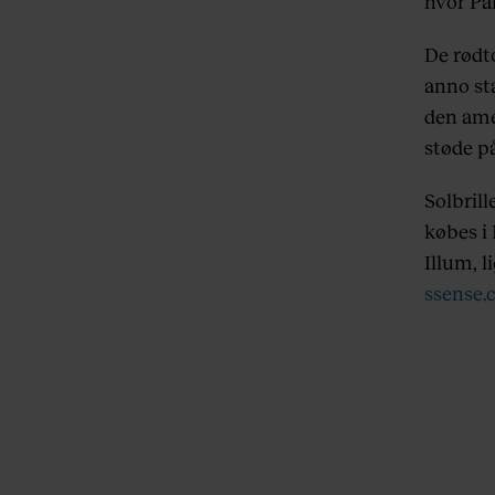
hvor Pa
De rødt
anno st
den ame
støde på
Solbrill
købes i 
Illum, 
ssense