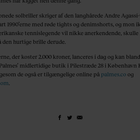
lmes har kigget hen denne gang.
onede solbriller skriger af den langhårede Andre Agassi
art 1990’erne med røde tights og denimshorts, og mon i
rikanske tennislegende vil nikke anerkendende, skulle
 den hurtige brille derude.
erne, der koster 2.000 kroner, lanceres i dag og kan blan
Palmes’ midlertidige butik i Pilestræde 28 i København K
ligesom de også er tilgængelige online på
palmes.co
og
.com
.