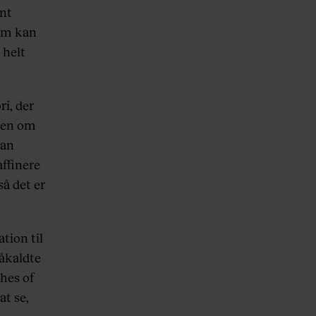
ent
om kan
 helt
ri, der
déen om
man
affinere
å det er
tion til
såkaldte
ches of
at se,