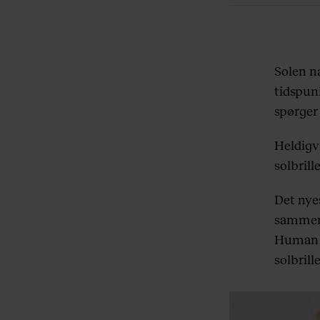
Solen næ
tidspun
spørger 
Heldigv
solbrill
Det nyes
sammen 
Human R
solbrille