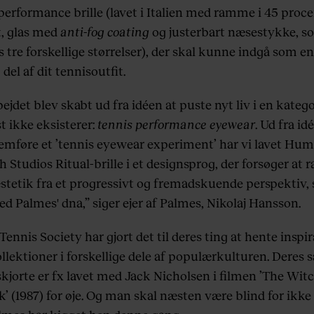
 performance brille (lavet i Italien med ramme i 45 proc
t, glas med
anti-fog coating
og justerbart næsestykke, s
s tre forskellige størrelser), der skal kunne indgå som en
 del af dit tennisoutfit.
jdet blev skabt ud fra idéen at puste nyt liv i en katego
 ikke eksisterer:
tennis performance eyewear
. Ud fra i
emføre et ’tennis eyewear experiment’ har vi lavet Hu
 Studios Ritual-brille i et designsprog, der forsøger at r
stetik fra et progressivt og fremadskuende perspektiv, s
ed Palmes' dna,” siger ejer af Palmes, Nikolaj Hansson.
ennis Society har gjort det til deres ting at hente inspira
llektioner i forskellige dele af populærkulturen. Deres 
skjorte er fx lavet med Jack Nicholsen i filmen ’The Wit
 (1987) for øje. Og man skal næsten være blind for ikke 