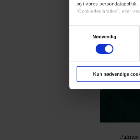
og i vores persondatapolitik. 
"Cookiedeklaration", eller ved
Dine valg anvendes på hele w
Samtykkevalg
Nødvendig
Vi ønsker dit samtykke til at 
Vi anvender egne cookies og c
om IP, ID og din browser for a
markedsføring, så vi kan opti
Kun nødvendige cook
sociale medier.
Du kan til enhver tid trække 
brug af cookies, samarbejdsp
vores
privatlivspolitik
og
co
Palmes 