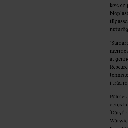
lave en
bioplas
tilpasse
naturlig
”Samarbe
nærmest
at genn
Research
tennisæ
i tråd m
Palmes T
deres ko
’Daryl’-
Warwick’