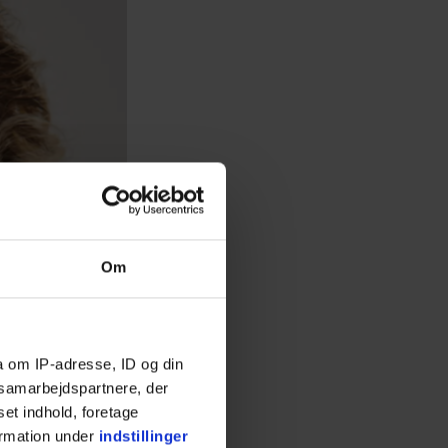
Om
a om IP-adresse, ID og din
s samarbejdspartnere, der
set indhold, foretage
ormation under
indstillinger