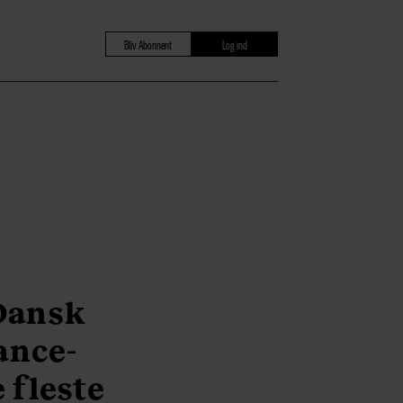
Bliv Abonnent
Log ind
 Dansk
ance-
e fleste