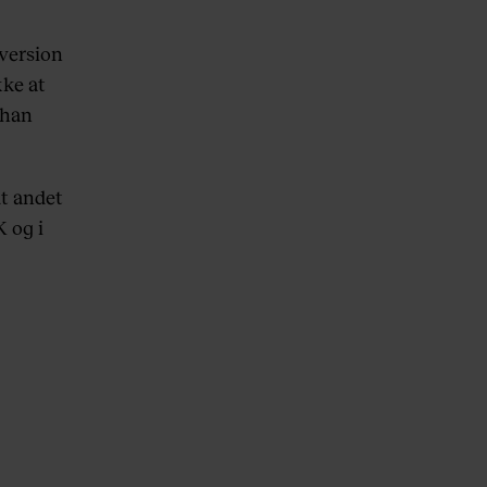
-version
kke at
 han
dt andet
 og i