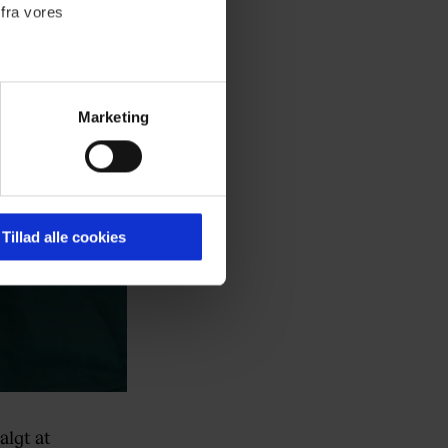
 fra vores
Marketing
ournalistisk indhold til dig.
emmeside. Vi indsamler data
er samt til brug for
ktioner i forbindelse med
Tillad alle cookies
 Du kan læse mere om vores
ermed i både
lgt at