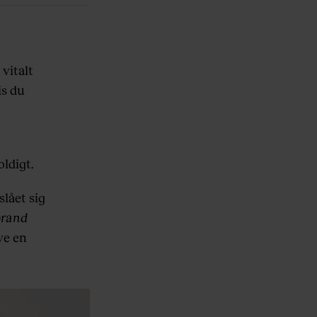
 vitalt
is du
ldigt.
lået sig
brand
ve en