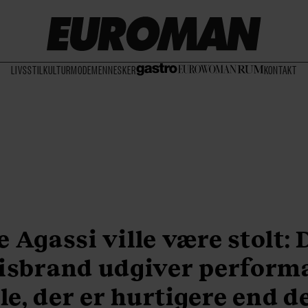
LIVSSTIL
KULTUR
MODE
MENNESKER
KONTAKT
 Agassi ville være stolt:
isbrand udgiver perform
le, der er hurtigere end d