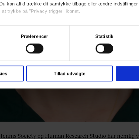
Du kan altid trække dit samtykke tilbage eller ændre indstillinger
 at trykke på "Privacy trigger" ikonet.
ebsitet.
Præferencer
Statistik
indsamle og bruge data for at kunne levere og finansiere relevant j
ookies fra tredjeparter til at at optimere dit besøg på vores hj
t sikre funktionalitet, generere statistik og huske dine præferenc
mere vores reklametiltag på sociale medier og til at vise dig fun
ies
Tillad udvalgte
dit samtykke tilbage via linket, du finder i vores cookiepolitik.
artnere og behandling af dine personoplysninger i forbindelse h
okiepolitik
.
Tennis Society og Human Research Studio har nemlig va