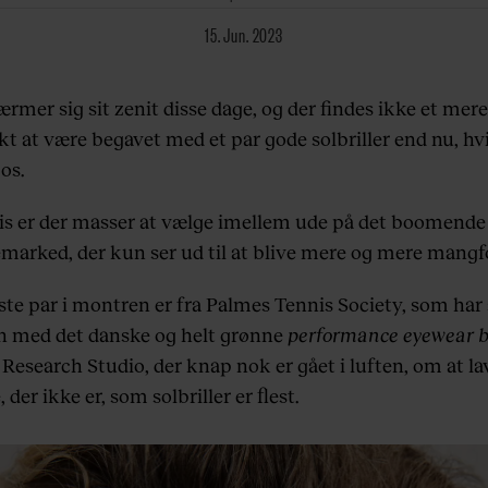
15. Jun. 2023
rmer sig sit zenit disse dage, og der findes ikke et mere
kt at være begavet med et par gode solbriller end nu, hv
os.
is er der masser at vælge imellem ude på det boomende
emarked, der kun ser ud til at blive mere og mere mangfo
te par i montren er fra Palmes Tennis Society, som har s
med det danske og helt grønne
performance eyewear 
esearch Studio, der knap nok er gået i luften, om at la
, der ikke er, som solbriller er flest.