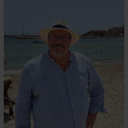
Danmarks største popstjerne selv
fortællerens plads i et portræt om
arv, angst, familieliv, frygten for
at miste stemmen og den
livsglæde, han nægter at give slip
på.