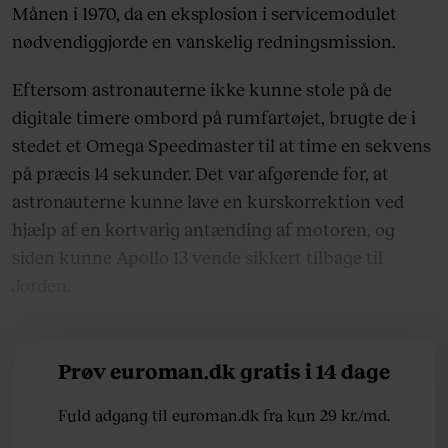
Månen i 1970, da en eksplosion i servicemodulet
nødvendiggjorde en vanskelig redningsmission.
Eftersom astronauterne ikke kunne stole på de
digitale timere ombord på rumfartøjet, brugte de i
stedet et Omega Speedmaster til at time en sekvens
på præcis 14 sekunder. Det var afgørende for, at
astronauterne kunne lave en kurskorrektion ved
hjælp af en kortvarig antænding af motoren, og
siden kunne Apollo 13 vende sikkert tilbage til
Jorden.
Prøv euroman.dk gratis i 14 dage
Fuld adgang til euroman.dk fra kun 29 kr./md.