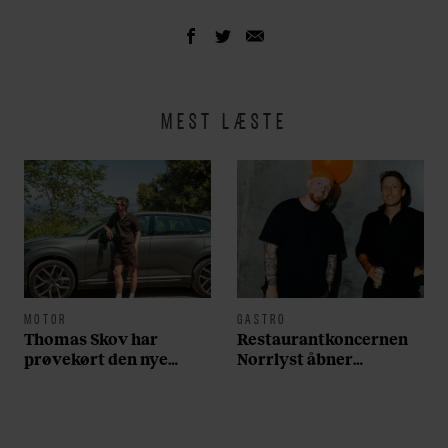
MEST LÆSTE
MOTOR
GASTRO
Thomas Skov har
Restaurantkoncernen
prøvekørt den nye
Norrlyst åbner
Volvo EX60: ”Den kører
burgerrestaurant med
som et svensk eventyr”
Casper Drømme