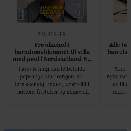
MENNESKER
Fra alkohol i
Alle ta
barndomshjemmet til villa
han elsk
med pool i Nordsjælland: Nu
skal du høre sandheden om
I årevis sang han håbefulde
Som na
Rasmus Seebach
popsange om drengen, der
nyhedsstr
forelsker sig i pigen, farer vild i
en lill
nattens fristelser og alligevel
mens an
finder den lykkelige udgang. Nu,
definer
efter 10 års albumpause, er den
mandlig
rosenrøde forelskelse trådt i
hvor 
baggrunden; den naive dreng er
insisterer
blevet voksen. Her indtager