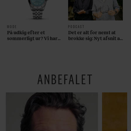
MODE
PODCAST
På udkig efter et
Det er alt for nemt at
sommerligt ur? Vi har
brokke sig: Nyt afsnit af
fundet tre gode bud
’Arbejdstitel’ handler
om alt det, der gør
verden lidt sjovere og
hverdagen lidt lysere
ANBEFALET