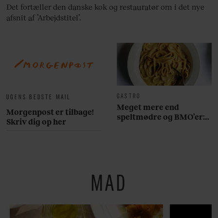
Det fortæller den danske kok og restauratør om i det nye
afsnit af ’Arbejdstitel’.
GASTRO
UGENS BEDSTE MAIL
Meget mere end
Morgenpost er tilbage!
speltmødre og BMO’er:
Skriv dig op her
Her er 10 fremragende
restauranter på
Østerbro
MAD