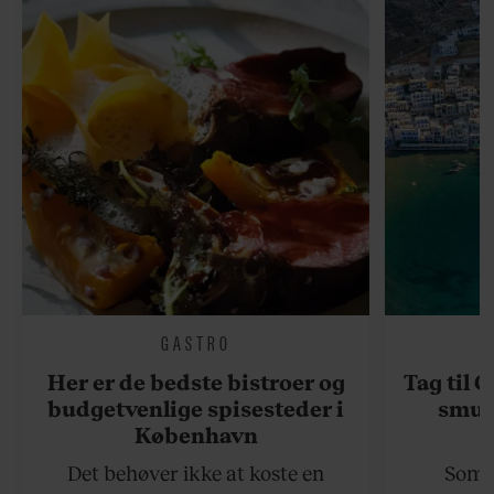
GASTRO
Her er de bedste bistroer og
Tag til 
budgetvenlige spisesteder i
smukk
København
Det behøver ikke at koste en
Somme