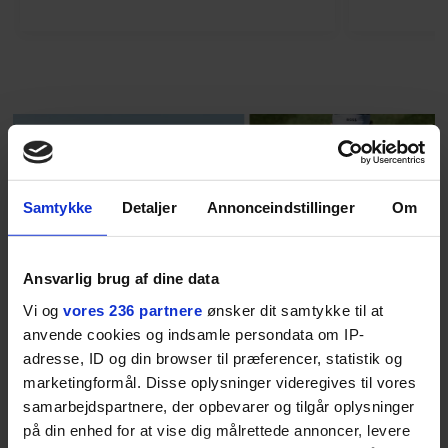
finder den lykkelige udgang. Nu,
efter 10 års albumpause, er den
rosenrøde forelskelse trådt i
baggrunden; den naive dreng er
blevet voksen. Her indtager
Danmarks største popstjerne selv
fortællerens plads i et portræt om
arv, angst, familieliv, frygten for
Samtykke
Detaljer
Annonceindstillinger
Om
at miste stemmen og den
livsglæde, han nægter at give slip
på.
Ansvarlig brug af dine data
Vi og
vores 236 partnere
ønsker dit samtykke til at
SPONSORERET INDHOLD
anvende cookies og indsamle persondata om IP-
BOSS’ nye tennis-kollektion er relevant langt ud over
adresse, ID og din browser til præferencer, statistik og
banen
marketingformål. Disse oplysninger videregives til vores
Fra BOSS OPEN i Stuttgart til det kommende partnerskab
samarbejdspartnere, der opbevarer og tilgår oplysninger
med Australian Open cementerer BOSS sin position i
på din enhed for at vise dig målrettede annoncer, levere
krydsfeltet mellem tennis, performance og moderne