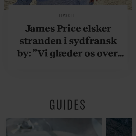
LIVSSTIL
James Price elsker
stranden i sydfransk
by: ”Vi glæder os over,
når vi kan være her i
ydersæsonerne, hvor
der er lidt mere
GUIDES
fredeligt”