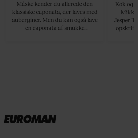
Måske kender du allerede den
Kok og g
klassiske caponata, der laves med
Mikkel
auberginer. Men du kan også lave
Jesper To
en caponata af smukke
opskrift 
artiskokker. Servér den lun eller
som ka
ved stuetemperatur med godt
måltider –
brød til.