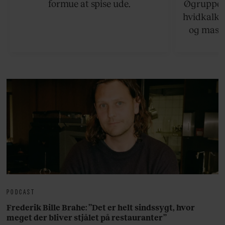
formue at spise ude.
Øgruppen 
hvidkalke
og masse
viser v
bedste ø
lan
PODCAST
Frederik Bille Brahe: ”Det er helt sindssygt, hvor
meget der bliver stjålet på restauranter”