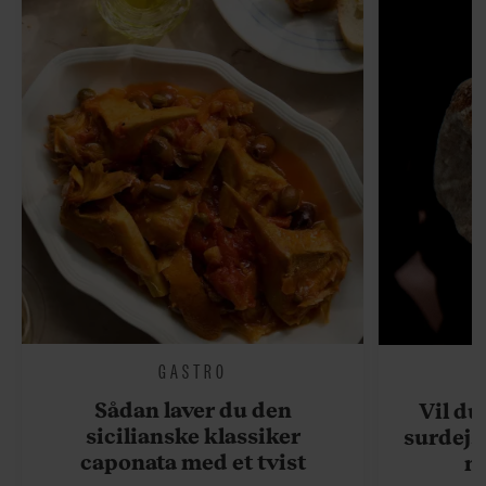
GASTRO
Sådan laver du den
Vil du
sicilianske klassiker
surdejs
caponata med et tvist
n