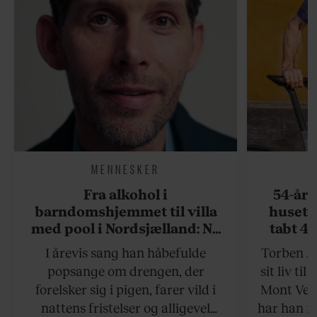
MENNESKER
Fra alkohol i
54-åri
barndomshjemmet til villa
huset 
med pool i Nordsjælland: Nu
tabt 40
skal du høre sandheden om
drøm: 
I årevis sang han håbefulde
Torben An
Rasmus Seebach
skældud 
popsange om drengen, der
sit liv ti
forelsker sig i pigen, farer vild i
Mont Vent
nattens fristelser og alligevel
har han f