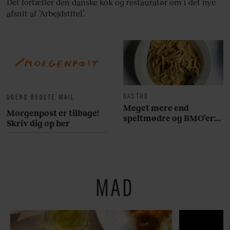
Det fortæller den danske kok og restauratør om i det nye
afsnit af ’Arbejdstitel’.
GASTRO
UGENS BEDSTE MAIL
Meget mere end
Morgenpost er tilbage!
speltmødre og BMO’er:
Skriv dig op her
Her er 10 fremragende
restauranter på
Østerbro
MAD