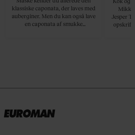
Måske kender du allerede den
Kok og g
klassiske caponata, der laves med
Mikkel
auberginer. Men du kan også lave
Jesper To
en caponata af smukke
opskrift 
artiskokker. Servér den lun eller
som ka
ved stuetemperatur med godt
måltider –
brød til.