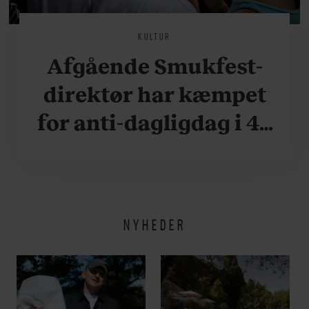
KULTUR
Afgående Smukfest-
direktør har kæmpet
for anti-dagligdag i 46
år: ”Det er blevet
utroligt svært bare at
være menneske”
NYHEDER