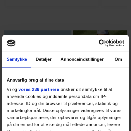
finder den lykkelige udgang. Nu,
efter 10 års albumpause, er den
rosenrøde forelskelse trådt i
baggrunden; den naive dreng er
blevet voksen. Her indtager
Danmarks største popstjerne selv
fortællerens plads i et portræt om
arv, angst, familieliv, frygten for
Samtykke
Detaljer
Annonceindstillinger
Om
at miste stemmen og den
livsglæde, han nægter at give slip
på.
Ansvarlig brug af dine data
Vi og
vores 236 partnere
ønsker dit samtykke til at
SPONSORERET INDHOLD
anvende cookies og indsamle persondata om IP-
BOSS’ nye tennis-kollektion er relevant langt ud over
adresse, ID og din browser til præferencer, statistik og
banen
marketingformål. Disse oplysninger videregives til vores
Fra BOSS OPEN i Stuttgart til det kommende partnerskab
samarbejdspartnere, der opbevarer og tilgår oplysninger
med Australian Open cementerer BOSS sin position i
på din enhed for at vise dig målrettede annoncer, levere
krydsfeltet mellem tennis, performance og moderne