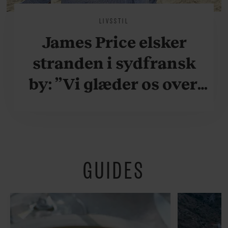
LIVSSTIL
James Price elsker
stranden i sydfransk
by: ”Vi glæder os over,
når vi kan være her i
ydersæsonerne, hvor
der er lidt mere
GUIDES
fredeligt”