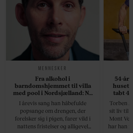
MENNESKER
Fra alkohol i
54-åri
barndomshjemmet til villa
huset 
med pool i Nordsjælland: Nu
tabt 40
skal du høre sandheden om
drøm: 
I årevis sang han håbefulde
Torben An
Rasmus Seebach
skældud 
popsange om drengen, der
sit liv ti
forelsker sig i pigen, farer vild i
Mont Vent
nattens fristelser og alligevel
har han f