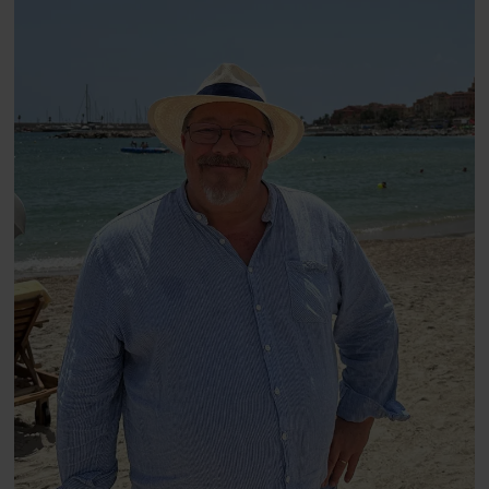
Danmarks største popstjerne selv
fortællerens plads i et portræt om
arv, angst, familieliv, frygten for
at miste stemmen og den
livsglæde, han nægter at give slip
på.