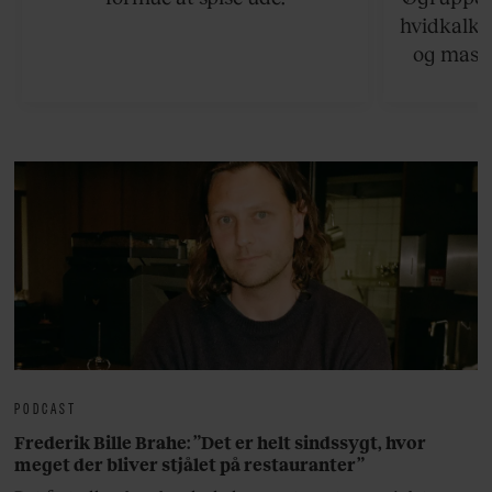
hvidkalke
og masse
viser v
bedste ø
lan
PODCAST
Frederik Bille Brahe: ”Det er helt sindssygt, hvor
meget der bliver stjålet på restauranter”