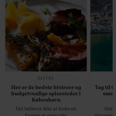
GASTRO
Her er de bedste bistroer og
Tag til 
budgetvenlige spisesteder i
smukk
København
Det behøver ikke at koste en
Somme
formue at spise ude.
Øgruppen 