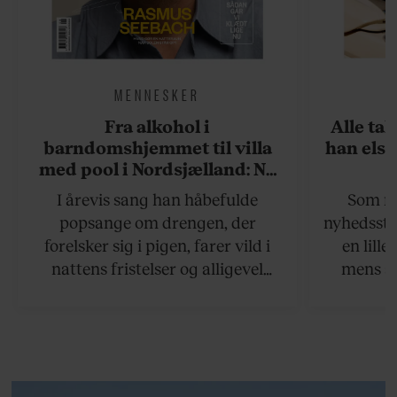
MENNESKER
Fra alkohol i
Alle ta
barndomshjemmet til villa
han elsk
med pool i Nordsjælland: Nu
skal du høre sandheden om
I årevis sang han håbefulde
Som na
Rasmus Seebach
popsange om drengen, der
nyhedsstr
forelsker sig i pigen, farer vild i
en lill
nattens fristelser og alligevel
mens an
finder den lykkelige udgang. Nu,
definer
efter 10 års albumpause, er den
mandlig
rosenrøde forelskelse trådt i
hvor 
baggrunden; den naive dreng er
insisterer
blevet voksen. Her indtager