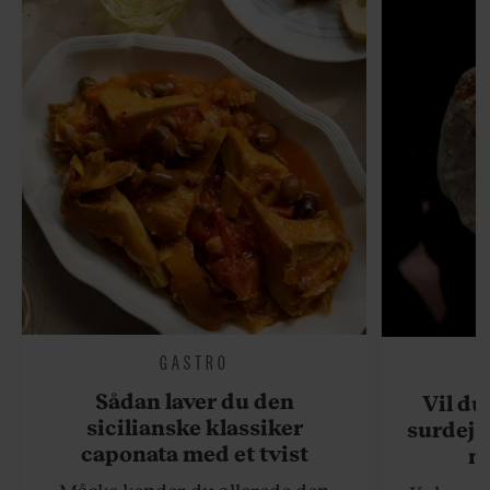
GASTRO
Sådan laver du den
Vil du
sicilianske klassiker
surdejs
caponata med et tvist
n