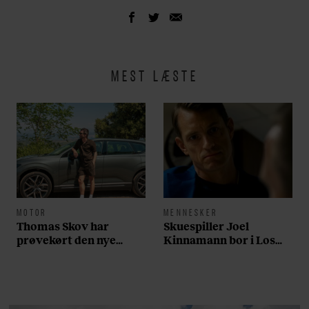
MEST LÆSTE
MOTOR
MENNESKER
Thomas Skov har
Skuespiller Joel
prøvekørt den nye
Kinnamann bor i Los
Volvo EX60: ”Den kører
Angeles og elsker sin
som et svensk eventyr”
morgenrutine: ”Jeg
laver 300 squats og 200
armbøjninger hver
morgen”