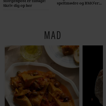
Morgenpost er tilbage!
speltmødre og BMO’er:
Skriv dig op her
Her er 10 fremragende
restauranter på
Østerbro
MAD