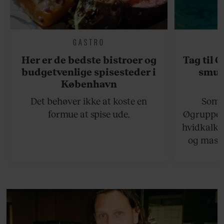
GASTRO
Her er de bedste bistroer og
Tag til 
budgetvenlige spisesteder i
smukk
København
Det behøver ikke at koste en
Somme
formue at spise ude.
Øgruppen 
hvidkalke
og masse
viser v
bedste ø
lan