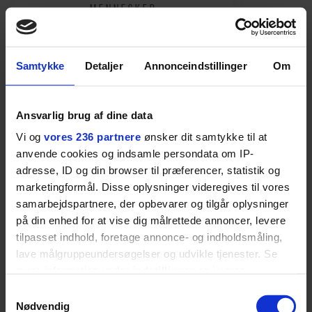
MENNESKER
Fra alkohol i
54-åri
barndomshjemmet til villa
huset 
med pool i Nordsjælland: Nu
tabt 40
Samtykke
Detaljer
Annonceindstillinger
Om
skal du høre sandheden om
drøm: 
I årevis sang han håbefulde
Torben An
Rasmus Seebach
skældud 
popsange om drengen, der
sit liv ti
Ansvarlig brug af dine data
forelsker sig i pigen, farer vild i
Mont Vent
Vi og
vores 236 partnere
ønsker dit samtykke til at
nattens fristelser og alligevel
har han f
anvende cookies og indsamle persondata om IP-
finder den lykkelige udgang. Nu,
adresse, ID og din browser til præferencer, statistik og
efter 10 års albumpause, er den
marketingformål. Disse oplysninger videregives til vores
rosenrøde forelskelse trådt i
samarbejdspartnere, der opbevarer og tilgår oplysninger
baggrunden; den naive dreng er
på din enhed for at vise dig målrettede annoncer, levere
blevet voksen. Her indtager
tilpasset indhold, foretage annonce- og indholdsmåling,
Danmarks største popstjerne selv
lave målgruppeundersøgelser og udvikle tjenester. Se
fortællerens plads i et portræt om
mere information under
indstillinger
og i vores
persondatapolitik. Du kan altid trække dit samtykke
arv, angst, familieliv, frygten for
Samtykkevalg
tilbage eller ændre indstillinger fra vores
at miste stemmen og den
Nødvendig