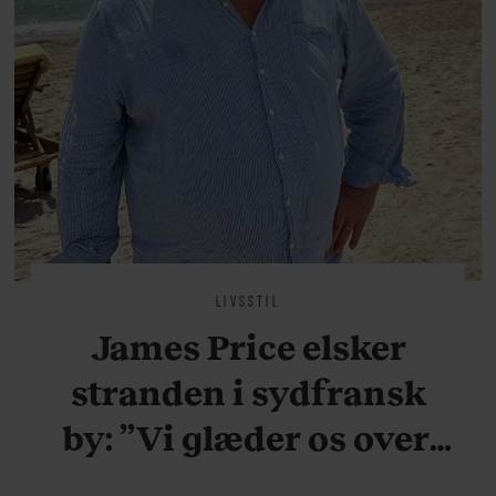
LIVSSTIL
James Price elsker
stranden i sydfransk
by: ”Vi glæder os over,
når vi kan være her i