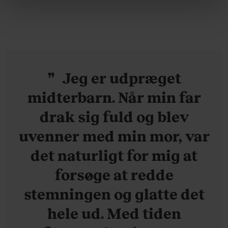
ganske forudsigelig
om vores brug af cookies, samarbejdspartnere og
behandling af dine personoplysninger i forbindelse
hermed i både vores
privatlivspolitik
og
cookiepolitik
.
Jeg er udpræget
midterbarn. Når min far
drak sig fuld og blev
uvenner med min mor, var
det naturligt for mig at
forsøge at redde
stemningen og glatte det
hele ud. Med tiden