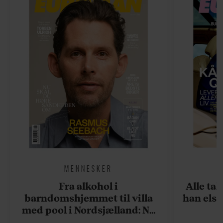
MENNESKER
Fra alkohol i
Alle ta
barndomshjemmet til villa
han elsk
med pool i Nordsjælland: Nu
skal du høre sandheden om