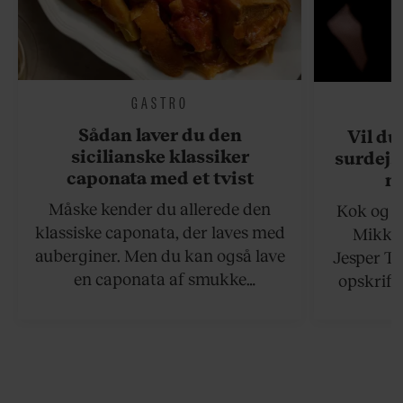
GASTRO
Sådan laver du den
Vil du
sicilianske klassiker
surdejs
caponata med et tvist
n
Måske kender du allerede den
Kok og g
klassiske caponata, der laves med
Mikkel
auberginer. Men du kan også lave
Jesper To
en caponata af smukke
opskrift 
artiskokker. Servér den lun eller
som ka
ved stuetemperatur med godt
måltider –
brød til.