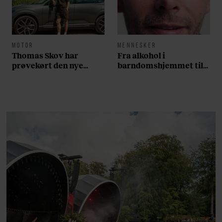
MOTOR
MENNESKER
Thomas Skov har
Fra alkohol i
prøvekørt den nye
barndomshjemmet til
Volvo EX60: ”Den kører
villa med pool i
som et svensk eventyr”
Nordsjælland: Nu skal
du høre sandheden om
Rasmus Seebach