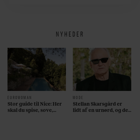
år: ”Det er blevet
utroligt svært bare at
være menneske”
NYHEDER
EUROWOMAN
MODE
Stor guide til Nice: Her
Stellan Skarsgård er
skal du spise, sove,
lidt af en urnørd, og det
bade, drikke vin,
fremgår tydeligt på
shoppe og se på kunst
hans håndled. Se bare
her