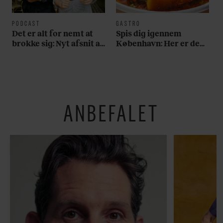
PODCAST
GASTRO
Det er alt for nemt at
Spis dig igennem
brokke sig: Nyt afsnit af
København: Her er de
’Arbejdstitel’ handler
bedste madmarkeder
om alt det, der gør
verden lidt sjovere og
hverdagen lidt lysere
ANBEFALET