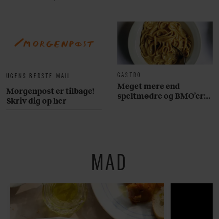
GASTRO
UGENS BEDSTE MAIL
Meget mere end
Morgenpost er tilbage!
speltmødre og BMO’er:
Skriv dig op her
Her er 10 fremragende
restauranter på
Østerbro
MAD