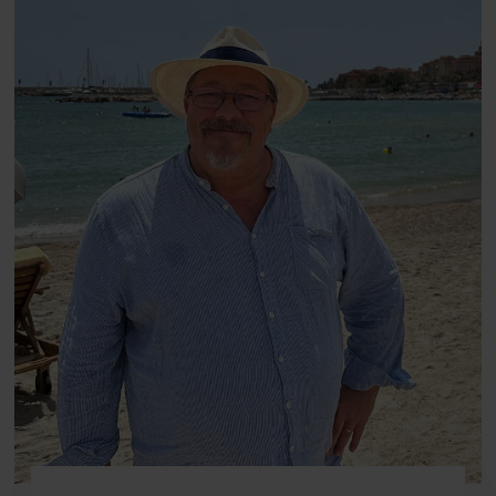
fortællerens plads i et portræt om
arv, angst, familieliv, frygten for
at miste stemmen og den
livsglæde, han nægter at give slip
på.