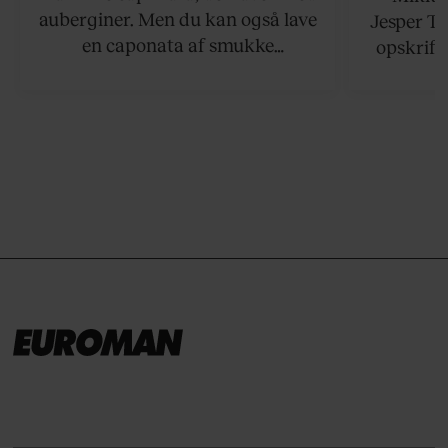
auberginer. Men du kan også lave
Jesper To
en caponata af smukke
opskrift 
artiskokker. Servér den lun eller
som ka
ved stuetemperatur med godt
måltider –
brød til.