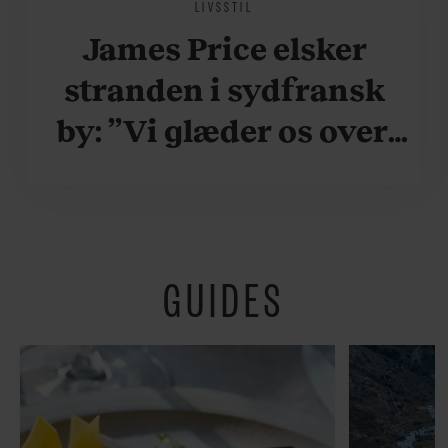
LIVSSTIL
James Price elsker
stranden i sydfransk
by: ”Vi glæder os over,
når vi kan være her i
ydersæsonerne, hvor
der er lidt mere
GUIDES
fredeligt”