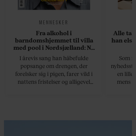
MENNESKER
Fra alkohol i
Alle ta
barndomshjemmet til villa
han elsk
med pool i Nordsjælland: Nu
skal du høre sandheden om
I årevis sang han håbefulde
Som na
Rasmus Seebach
popsange om drengen, der
nyhedsstr
forelsker sig i pigen, farer vild i
en lill
nattens fristelser og alligevel
mens an
finder den lykkelige udgang. Nu,
definer
efter 10 års albumpause, er den
mandlig
rosenrøde forelskelse trådt i
hvor 
baggrunden; den naive dreng er
insisterer
blevet voksen. Her indtager
Danmarks største popstjerne selv