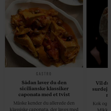
GASTRO
Sådan laver du den
Vil du
sicilianske klassiker
surdejs
caponata med et tvist
n
Måske kender du allerede den
Kok og g
klassiske caponata, der laves med
Mikkel