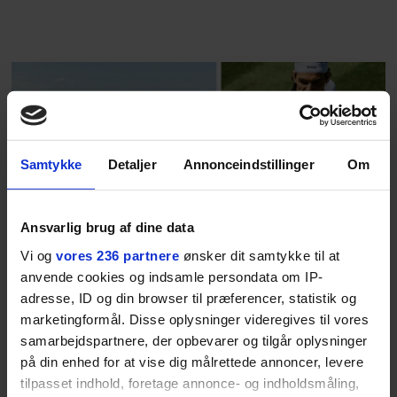
rosenrøde forelskelse trådt i
baggrunden; den naive dreng er
blevet voksen. Her indtager
Danmarks største popstjerne selv
fortællerens plads i et portræt om
arv, angst, familieliv, frygten for
at miste stemmen og den
Samtykke
Detaljer
Annonceindstillinger
Om
livsglæde, han nægter at give slip
på.
Ansvarlig brug af dine data
SPONSORERET INDHOLD
Vi og
vores 236 partnere
ønsker dit samtykke til at
BOSS’ nye tennis-kollektion er relevant langt ud over
anvende cookies og indsamle persondata om IP-
banen
adresse, ID og din browser til præferencer, statistik og
Fra BOSS OPEN i Stuttgart til det kommende partnerskab
marketingformål. Disse oplysninger videregives til vores
med Australian Open cementerer BOSS sin position i
samarbejdspartnere, der opbevarer og tilgår oplysninger
krydsfeltet mellem tennis, performance og moderne
på din enhed for at vise dig målrettede annoncer, levere
livsstil.
tilpasset indhold, foretage annonce- og indholdsmåling,