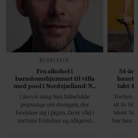
MENNESKER
Fra alkohol i
54-åri
barndomshjemmet til villa
huset 
med pool i Nordsjælland: Nu
tabt 40
skal du høre sandheden om
drøm: 
I årevis sang han håbefulde
Torben An
Rasmus Seebach
skældud 
popsange om drengen, der
sit liv ti
forelsker sig i pigen, farer vild i
Mont Vent
nattens fristelser og alligevel
har han f
finder den lykkelige udgang. Nu,
efter 10 års albumpause, er den