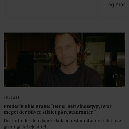
og masse
viser v
bedste ø
lan
PODCAST
Frederik Bille Brahe: ”Det er helt sindssygt, hvor
meget der bliver stjålet på restauranter”
Det fortæller den danske kok og restauratør om i det nye
afsnit af ’Arbejdstitel’.