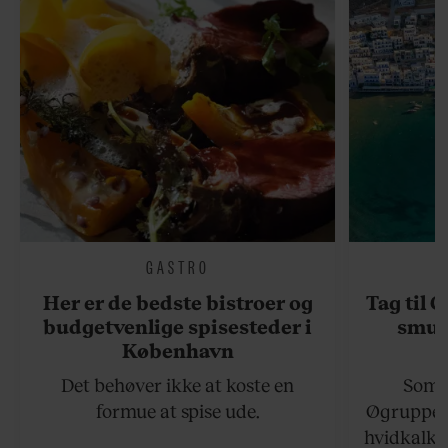
GASTRO
Her er de bedste bistroer og
Tag til 
budgetvenlige spisesteder i
smukk
København
Det behøver ikke at koste en
Somme
formue at spise ude.
Øgruppen 
hvidkalke