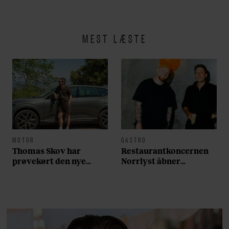
MEST LÆSTE
MOTOR
GASTRO
Thomas Skov har
Restaurantkoncernen
prøvekørt den nye
Norrlyst åbner
Volvo EX60: ”Den kører
burgerrestaurant med
som et svensk eventyr”
Casper Drømme