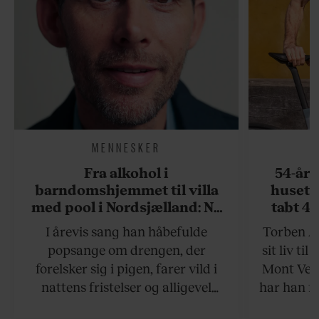
MENNESKER
Fra alkohol i
54-åri
barndomshjemmet til villa
huset 
med pool i Nordsjælland: Nu
tabt 40
skal du høre sandheden om
drøm: 
I årevis sang han håbefulde
Torben An
Rasmus Seebach
skældud 
popsange om drengen, der
sit liv ti
forelsker sig i pigen, farer vild i
Mont Vent
nattens fristelser og alligevel
har han f
finder den lykkelige udgang. Nu,