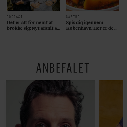
PODCAST
GASTRO
Det er alt for nemt at
Spis dig igennem
brokke sig: Nyt afsnit af
København: Her er de
’Arbejdstitel’ handler
bedste madmarkeder
om alt det, der gør
verden lidt sjovere og
hverdagen lidt lysere
ANBEFALET