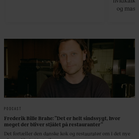
hvidkalke
og masse
viser v
bedste ø
lan
PODCAST
Frederik Bille Brahe: ”Det er helt sindssygt, hvor
meget der bliver stjålet på restauranter”
Det fortæller den danske kok og restauratør om i det nye