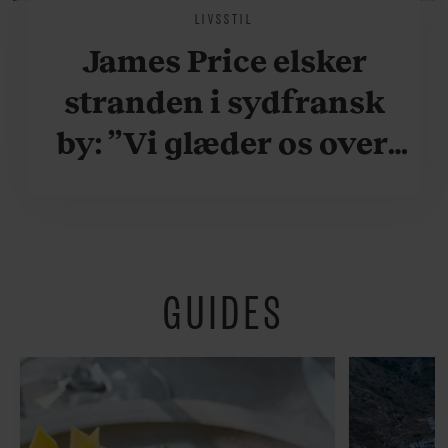
LIVSSTIL
James Price elsker
stranden i sydfransk
by: ”Vi glæder os over,
når vi kan være her i
ydersæsonerne, hvor
der er lidt mere
GUIDES
fredeligt”