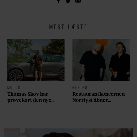
MEST LÆSTE
MOTOR
GASTRO
Thomas Skov har
Restaurantkoncernen
prøvekørt den nye
Norrlyst åbner
Volvo EX60: ”Den kører
burgerrestaurant med
som et svensk eventyr”
Casper Drømme