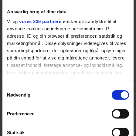
Ansvarlig brug af dine data
Vi og
vores 236 partnere
ønsker dit samtykke til at
anvende cookies og indsamle persondata om IP-
LIVSSTIL
NYHEDSBREV
adresse, ID og din browser til præferencer, statistik og
Dua Lipa har
marketingformål. Disse oplysninger videregives til vores
opdatereret sin guide til
Skriv dig op til
samarbejdspartnere, der opbevarer og tilgår oplysninger
København. Og den er –
Euromans nyhedsbrev
ikke overraskende –
her
på din enhed for at vise dig målrettede annoncer, levere
ganske forudsigelig
tilpasset indhold, foretage annonce- og indholdsmåling,
lave målgruppeundersøgelser og udvikle tjenester. Se
mere information under
indstillinger
og i vores
persondatapolitik. Du kan altid trække dit samtykke
Samtykkevalg
tilbage eller ændre indstillinger fra vores
Nødvendig
"Cookiedeklaration", eller ved at trykke på "Privacy
Jeg er udpræget
trigger" ikonet.
Præferencer
midterbarn. Når min far
Dine valg anvendes på hele websitet.
drak sig fuld og blev
Statistik