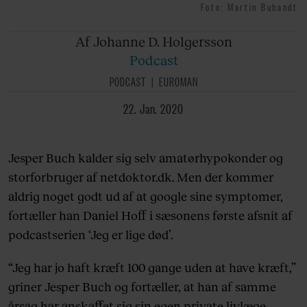
Foto: Martin Bubandt
Af Johanne
D. Holgersson
Podcast
PODCAST
EUROMAN
22. Jan. 2020
Jesper Buch kalder sig selv amatørhypokonder og
storforbruger af netdoktor.dk. Men der kommer
aldrig noget godt ud af at google sine symptomer,
fortæller han Daniel Hoff i sæsonens første afsnit af
podcastserien ‘Jeg er lige død’.
“Jeg har jo haft kræft 100 gange uden at have kræft,”
griner Jesper Buch og fortæller, at han af samme
årsag har anskaffet sig sin egen private livlæge.