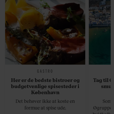
GASTRO
Her er de bedste bistroer og
Tag til 
budgetvenlige spisesteder i
smukk
København
Det behøver ikke at koste en
Somme
formue at spise ude.
Øgruppen 