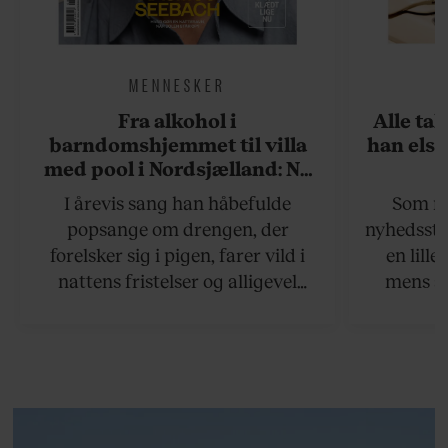
MENNESKER
Fra alkohol i
Alle ta
barndomshjemmet til villa
han elsk
med pool i Nordsjælland: Nu
skal du høre sandheden om
I årevis sang han håbefulde
Som na
Rasmus Seebach
popsange om drengen, der
nyhedsstr
forelsker sig i pigen, farer vild i
en lill
nattens fristelser og alligevel
mens an
finder den lykkelige udgang. Nu,
definer
efter 10 års albumpause, er den
mandlig
rosenrøde forelskelse trådt i
hvor 
baggrunden; den naive dreng er
insisterer
blevet voksen. Her indtager
Danmarks største popstjerne selv