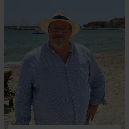
fortællerens plads i et portræt om
arv, angst, familieliv, frygten for
at miste stemmen og den
livsglæde, han nægter at give slip
på.