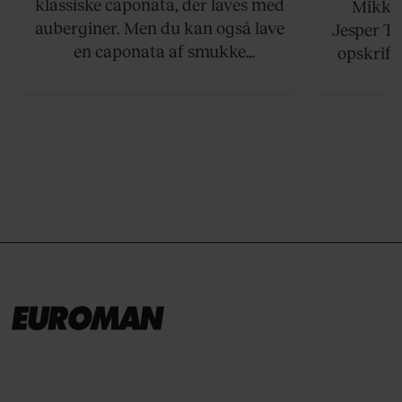
klassiske caponata, der laves med
Mikkel
auberginer. Men du kan også lave
Jesper To
en caponata af smukke
opskrift 
artiskokker. Servér den lun eller
som ka
ved stuetemperatur med godt
måltider –
brød til.