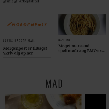
afsnit af ’Arbejdstitel’.
GASTRO
UGENS BEDSTE MAIL
Meget mere end
Morgenpost er tilbage!
speltmødre og BMO’er:
Skriv dig op her
Her er 10 fremragende
restauranter på
Østerbro
MAD