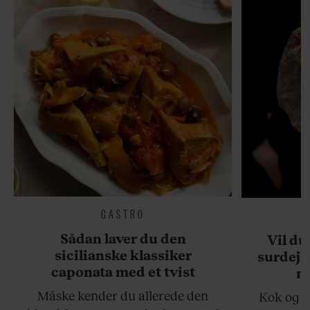
GASTRO
Sådan laver du den
Vil du
sicilianske klassiker
surdejs
caponata med et tvist
n
Måske kender du allerede den
Kok og g