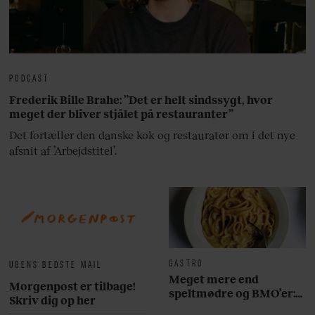
PODCAST
Frederik Bille Brahe: ”Det er helt sindssygt, hvor
meget der bliver stjålet på restauranter”
Det fortæller den danske kok og restauratør om i det nye
afsnit af ’Arbejdstitel’.
GASTRO
UGENS BEDSTE MAIL
Meget mere end
Morgenpost er tilbage!
speltmødre og BMO’er:
Skriv dig op her
Her er 10 fremragende