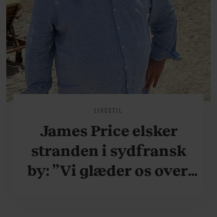
LIVSSTIL
James Price elsker
stranden i sydfransk
by: ”Vi glæder os over,
når vi kan være her i
ydersæsonerne, hvor