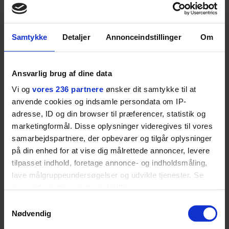
på.
SPONSORERET INDHOLD
Samtykke
Detaljer
Annonceindstillinger
Om
BOSS’ nye tennis-kollektion er relevant langt ud over
banen
Fra BOSS OPEN i Stuttgart til det kommende partnerskab
Ansvarlig brug af dine data
med Australian Open cementerer BOSS sin position i
Vi og
vores 236 partnere
ønsker dit samtykke til at
krydsfeltet mellem tennis, performance og moderne
livsstil.
anvende cookies og indsamle persondata om IP-
adresse, ID og din browser til præferencer, statistik og
marketingformål. Disse oplysninger videregives til vores
samarbejdspartnere, der opbevarer og tilgår oplysninger
på din enhed for at vise dig målrettede annoncer, levere
LIVSSTIL
tilpasset indhold, foretage annonce- og indholdsmåling,
NYHEDSBREV
Dua Lipa har
lave målgruppeundersøgelser og udvikle tjenester. Se
opdatereret sin guide til
Skriv dig op til
mere information under
indstillinger
og i vores
København. Og den er –
Euromans nyhedsbrev
persondatapolitik. Du kan altid trække dit samtykke
Samtykkevalg
ikke overraskende –
her
tilbage eller ændre indstillinger fra vores
Nødvendig
ganske forudsigelig
"Cookiedeklaration", eller ved at trykke på "Privacy