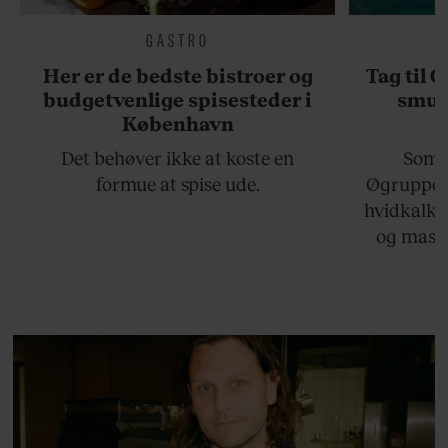
GASTRO
Her er de bedste bistroer og
Tag til 
budgetvenlige spisesteder i
smukk
København
Det behøver ikke at koste en
Somme
formue at spise ude.
Øgruppen 
hvidkalke
og masse
viser v
bedste ø
lan