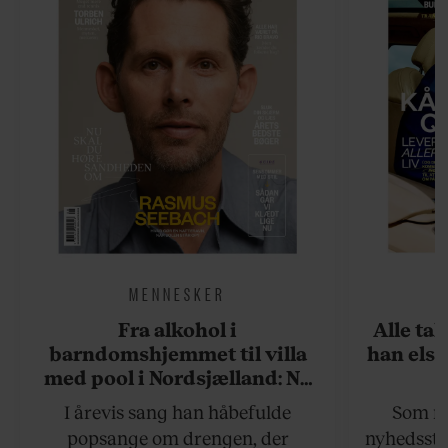
MENNESKER
Fra alkohol i
Alle ta
barndomshjemmet til villa
han elsk
med pool i Nordsjælland: Nu
skal du høre sandheden om
I årevis sang han håbefulde
Som na
Rasmus Seebach
popsange om drengen, der
nyhedsstr