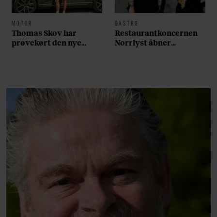
MOTOR
GASTRO
Thomas Skov har
Restaurantkoncernen
prøvekørt den nye
Norrlyst åbner
Volvo EX60: ”Den kører
burgerrestaurant med
som et svensk eventyr”
Casper Drømme