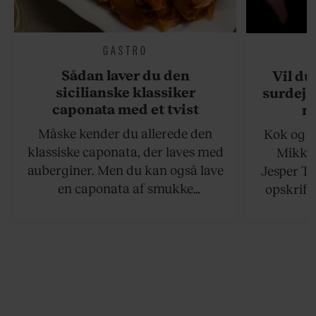
GASTRO
Sådan laver du den
Vil du
sicilianske klassiker
surdejs
caponata med et tvist
n
Måske kender du allerede den
Kok og g
klassiske caponata, der laves med
Mikkel
auberginer. Men du kan også lave
Jesper To
en caponata af smukke
opskrift 
artiskokker. Servér den lun eller
som ka
ved stuetemperatur med godt
måltider –
brød til.