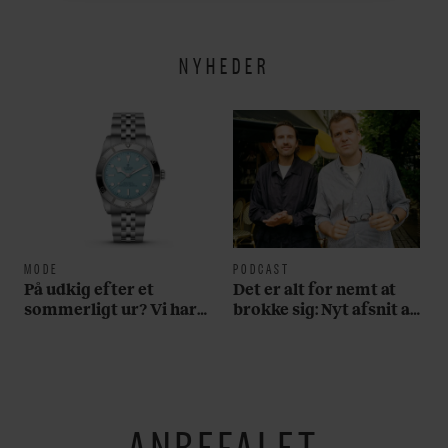
NYHEDER
MODE
PODCAST
På udkig efter et
Det er alt for nemt at
sommerligt ur? Vi har
brokke sig: Nyt afsnit af
fundet tre gode bud
’Arbejdstitel’ handler
om alt det, der gør
verden lidt sjovere og
hverdagen lidt lysere
ANBEFALET