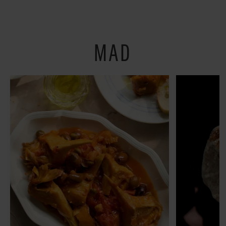
restauranter på
Østerbro
MAD