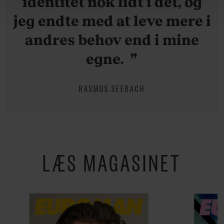
identitet nok lidt i det, og
behandling af dine personoplysninger i forbindelse
jeg endte med at leve mere i
hermed i både vores
privatlivspolitik
og
cookiepolitik
.
andres behov end i mine
egne.
RASMUS SEEBACH
LÆS MAGASINET