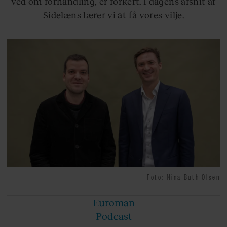
ved om forhandling, er forkert. I dagens afsnit af
Sidelæns lærer vi at få vores vilje.
Foto: Nina Buth Olsen
Euroman
Podcast