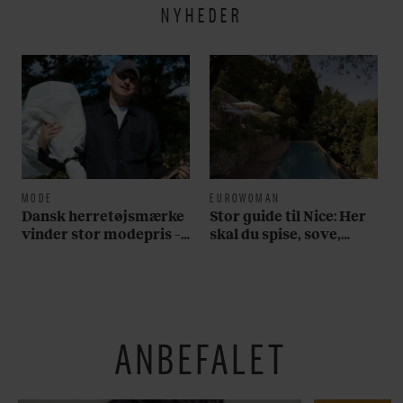
NYHEDER
MODE
EUROWOMAN
Dansk herretøjsmærke
Stor guide til Nice: Her
vinder stor modepris –
skal du spise, sove,
og en masse penge
bade, drikke vin,
shoppe og se på kunst
ANBEFALET