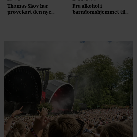
Thomas Skov har
Fra alkohol i
prøvekørt den nye
barndomshjemmet til
Volvo EX60: ”Den kører
villa med pool i
som et svensk eventyr”
Nordsjælland: Nu skal
du høre sandheden om
Rasmus Seebach