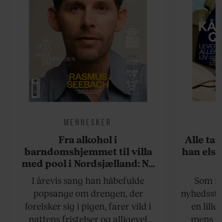
MENNESKER
Fra alkohol i
Alle ta
barndomshjemmet til villa
han elsk
med pool i Nordsjælland: Nu
skal du høre sandheden om
I årevis sang han håbefulde
Som na
Rasmus Seebach
popsange om drengen, der
nyhedsstr
forelsker sig i pigen, farer vild i
en lill
nattens fristelser og alligevel
mens an