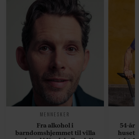
MENNESKER
Fra alkohol i
54-åri
barndomshjemmet til villa
huset 