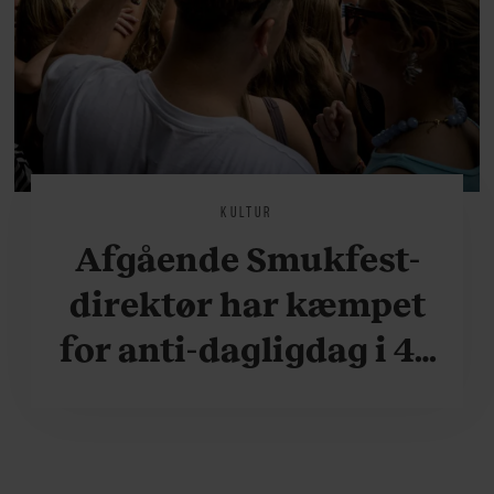
KULTUR
Afgående Smukfest-
direktør har kæmpet
for anti-dagligdag i 46
år: ”Det er blevet
utroligt svært bare at
være menneske”