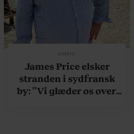
LIVSSTIL
James Price elsker
stranden i sydfransk
by: ”Vi glæder os over,
når vi kan være her i
ydersæsonerne, hvor
der er lidt mere