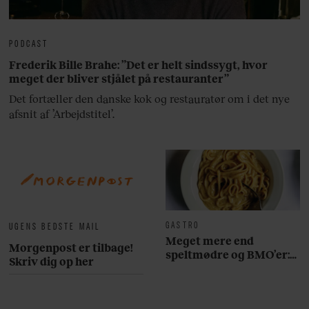
PODCAST
Frederik Bille Brahe: ”Det er helt sindssygt, hvor
meget der bliver stjålet på restauranter”
Det fortæller den danske kok og restauratør om i det nye
afsnit af ’Arbejdstitel’.
GASTRO
UGENS BEDSTE MAIL
Meget mere end
Morgenpost er tilbage!
speltmødre og BMO’er:
Skriv dig op her
Her er 10 fremragende
restauranter på
Østerbro