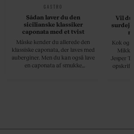
GASTRO
Sådan laver du den
Vil du
sicilianske klassiker
surdejs
caponata med et tvist
n
Måske kender du allerede den
Kok og g
klassiske caponata, der laves med
Mikkel
auberginer. Men du kan også lave
Jesper To
en caponata af smukke
opskrift 
artiskokker. Servér den lun eller
som ka
ved stuetemperatur med godt
måltider –
brød til.