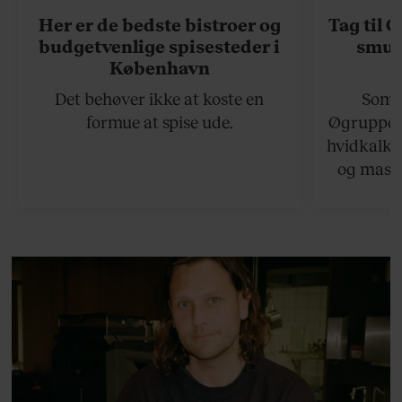
Her er de bedste bistroer og
Tag til 
budgetvenlige spisesteder i
smukk
København
Det behøver ikke at koste en
Somme
formue at spise ude.
Øgruppen 
hvidkalke
og masse
viser v
bedste ø
lan