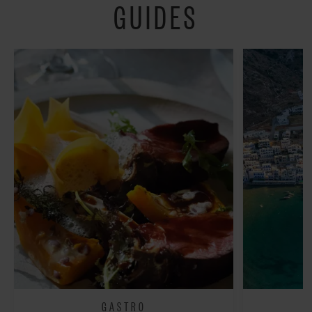
GUIDES
fredeligt”
GASTRO