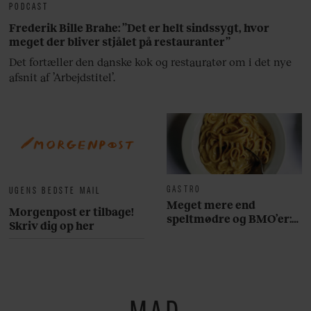
PODCAST
Frederik Bille Brahe: ”Det er helt sindssygt, hvor
meget der bliver stjålet på restauranter”
Det fortæller den danske kok og restauratør om i det nye
afsnit af ’Arbejdstitel’.
GASTRO
UGENS BEDSTE MAIL
Meget mere end
Morgenpost er tilbage!
speltmødre og BMO’er:
Skriv dig op her
Her er 10 fremragende
restauranter på
Østerbro
MAD