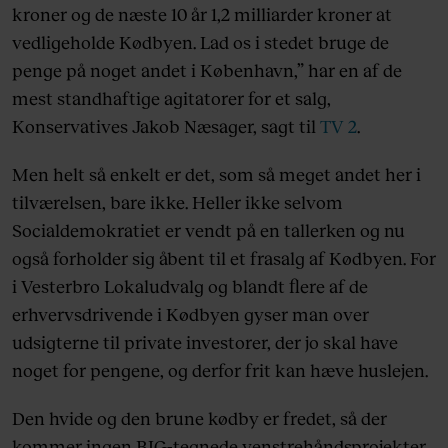
kroner og de næste 10 år 1,2 milliarder kroner at
vedligeholde Kødbyen. Lad os i stedet bruge de
penge på noget andet i København,” har en af de
mest standhaftige agitatorer for et salg,
Konservatives Jakob Næsager, sagt til
TV 2
.
Men helt så enkelt er det, som så meget andet her i
tilværelsen, bare ikke. Heller ikke selvom
Socialdemokratiet er vendt på en tallerken og nu
også forholder sig åbent til et frasalg af Kødbyen. For
i Vesterbro Lokaludvalg og blandt flere af de
erhvervsdrivende i Kødbyen gyser man over
udsigterne til private investorer, der jo skal have
noget for pengene, og derfor frit kan hæve huslejen.
Den hvide og den brune kødby er fredet, så der
kommer ingen BIG-tegnede venstrehåndsprojekter,