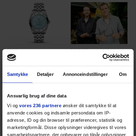
MODE
PODCAST
På udkig efter et
Det er alt for nemt at
sommerligt ur? Vi har
brokke sig: Nyt afsnit af
fundet tre gode bud
’Arbejdstitel’ handler
Samtykke
Detaljer
Annonceindstillinger
Om
om alt det, der gør
verden lidt sjovere og
hverdagen lidt lysere
Ansvarlig brug af dine data
ANBEFALET
Vi og
vores 236 partnere
ønsker dit samtykke til at
anvende cookies og indsamle persondata om IP-
adresse, ID og din browser til præferencer, statistik og
marketingformål. Disse oplysninger videregives til vores
samarbejdspartnere, der opbevarer og tilgår oplysninger