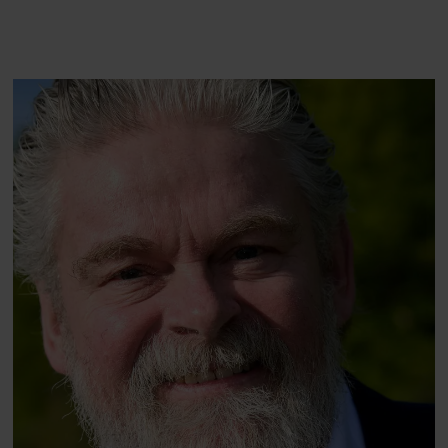
Volvo EX60: ”Den kører
burgerrestaurant med
som et svensk eventyr”
Casper Drømme