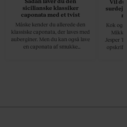
Sådan laver du den
Vil du
sicilianske klassiker
surdejs
caponata med et tvist
n
Måske kender du allerede den
Kok og g
klassiske caponata, der laves med
Mikkel
auberginer. Men du kan også lave
Jesper To
en caponata af smukke
opskrift 
artiskokker. Servér den lun eller
som ka
ved stuetemperatur med godt
måltider –
brød til.