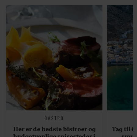
GASTRO
Her er de bedste bistroer og
Tag til 
budgetvenlige spisesteder i
smukk