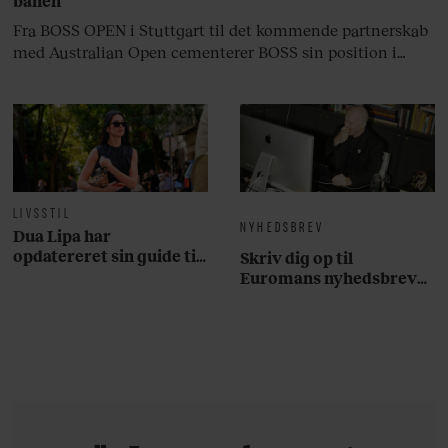
banen
Fra BOSS OPEN i Stuttgart til det kommende partnerskab
med Australian Open cementerer BOSS sin position i
krydsfeltet mellem tennis, performance og moderne
livsstil.
LIVSSTIL
NYHEDSBREV
Dua Lipa har
opdatereret sin guide til
Skriv dig op til
København. Og den er –
Euromans nyhedsbrev
ikke overraskende –
her
ganske forudsigelig