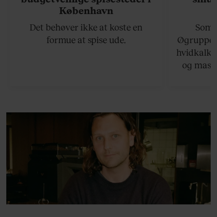
København
Det behøver ikke at koste en
Somme
formue at spise ude.
Øgruppen 
hvidkalke
og masse
viser v
bedste ø
lan