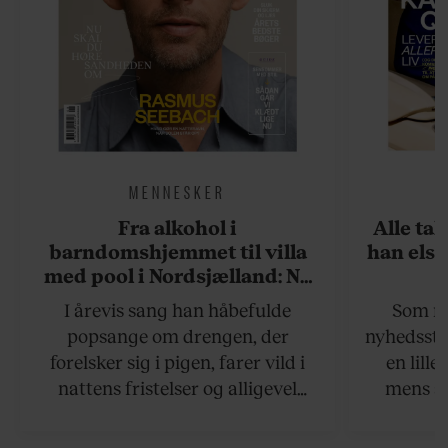
MENNESKER
Fra alkohol i
Alle ta
barndomshjemmet til villa
han elsk
med pool i Nordsjælland: Nu
skal du høre sandheden om
I årevis sang han håbefulde
Som na
Rasmus Seebach
popsange om drengen, der
nyhedsstr
forelsker sig i pigen, farer vild i
en lill
nattens fristelser og alligevel
mens an
finder den lykkelige udgang. Nu,
definer
efter 10 års albumpause, er den
mandlig