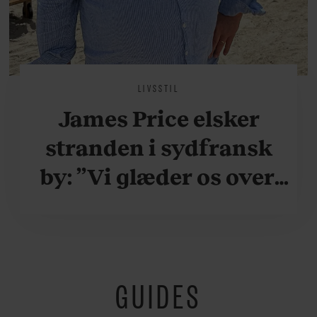
LIVSSTIL
James Price elsker
stranden i sydfransk
by: ”Vi glæder os over,
når vi kan være her i
ydersæsonerne, hvor
der er lidt mere
GUIDES
fredeligt”