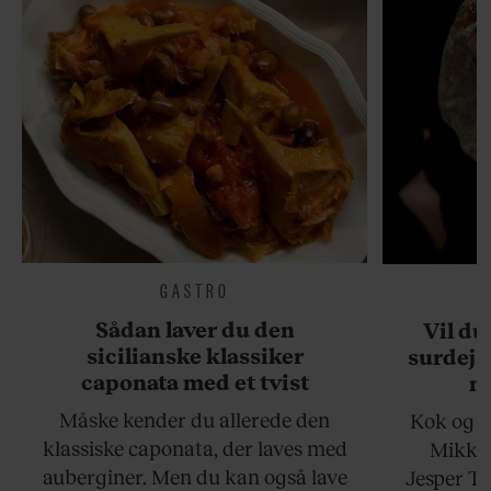
GASTRO
Sådan laver du den
Vil du
sicilianske klassiker
surdejs
caponata med et tvist
n
Måske kender du allerede den
Kok og g
klassiske caponata, der laves med
Mikkel
auberginer. Men du kan også lave
Jesper To