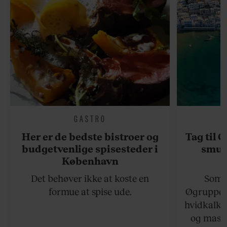
GASTRO
Her er de bedste bistroer og
Tag til 
budgetvenlige spisesteder i
smukk
København
Det behøver ikke at koste en
Somme
formue at spise ude.
Øgruppen 
hvidkalke
og masse