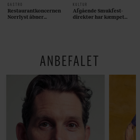
GASTRO
KULTUR
Restaurantkoncernen
Afgående Smukfest-
Norrlyst åbner
direktør har kæmpet
burgerrestaurant med
for anti-dagligdag i 46
Casper Drømme
år: ”Det er blevet
utroligt svært bare at
være menneske”
ANBEFALET