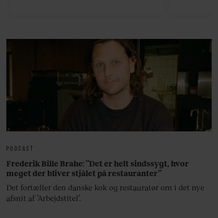
viser v
bedste ø
lan
PODCAST
Frederik Bille Brahe: ”Det er helt sindssygt, hvor
meget der bliver stjålet på restauranter”
Det fortæller den danske kok og restauratør om i det nye
afsnit af ’Arbejdstitel’.