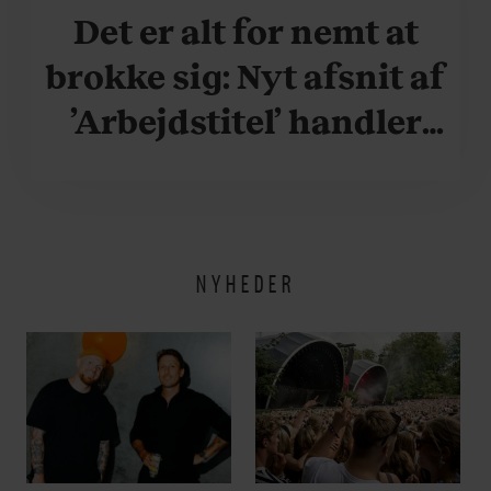
Det er alt for nemt at
brokke sig: Nyt afsnit af
’Arbejdstitel’ handler
om alt det, der gør
verden lidt sjovere og
hverdagen lidt lysere
NYHEDER