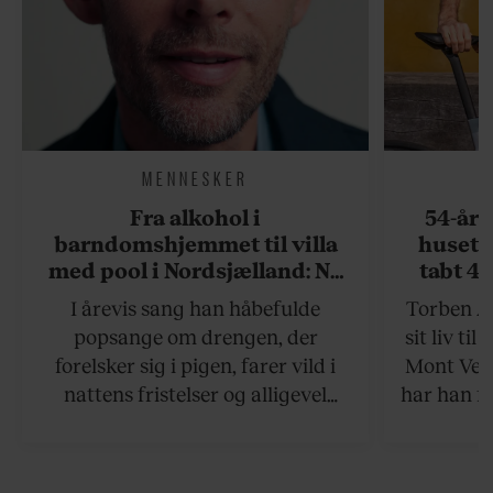
MENNESKER
Fra alkohol i
54-åri
barndomshjemmet til villa
huset 
med pool i Nordsjælland: Nu
tabt 40
skal du høre sandheden om
drøm: 
I årevis sang han håbefulde
Torben An
Rasmus Seebach
skældud 
popsange om drengen, der
sit liv ti
forelsker sig i pigen, farer vild i
Mont Vent
nattens fristelser og alligevel
har han f
finder den lykkelige udgang. Nu,
efter 10 års albumpause, er den
rosenrøde forelskelse trådt i