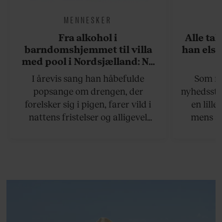
MENNESKER
Fra alkohol i
Alle ta
barndomshjemmet til villa
han elsk
med pool i Nordsjælland: Nu
skal du høre sandheden om
I årevis sang han håbefulde
Som na
Rasmus Seebach
popsange om drengen, der
nyhedsstr
forelsker sig i pigen, farer vild i
en lill
nattens fristelser og alligevel
mens an
finder den lykkelige udgang. Nu,
definer
efter 10 års albumpause, er den
mandlig
rosenrøde forelskelse trådt i
hvor 
baggrunden; den naive dreng er
insisterer
blevet voksen. Her indtager
Danmarks største popstjerne selv
fortællerens plads i et portræt om
arv, angst, familieliv, frygten for