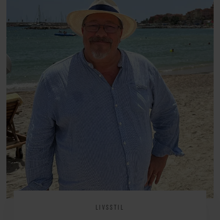
at miste stemmen og den
livsglæde, han nægter at give slip
på.
LIVSSTIL