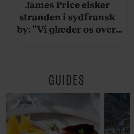
James Price elsker
stranden i sydfransk
by: ”Vi glæder os over,
når vi kan være her i
ydersæsonerne, hvor
der er lidt mere
GUIDES
fredeligt”