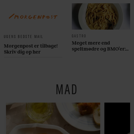
GASTRO
UGENS BEDSTE MAIL
Meget mere end
Morgenpost er tilbage!
speltmødre og BMO’er:
Skriv dig op her
Her er 10 fremragende
restauranter på
Østerbro
MAD