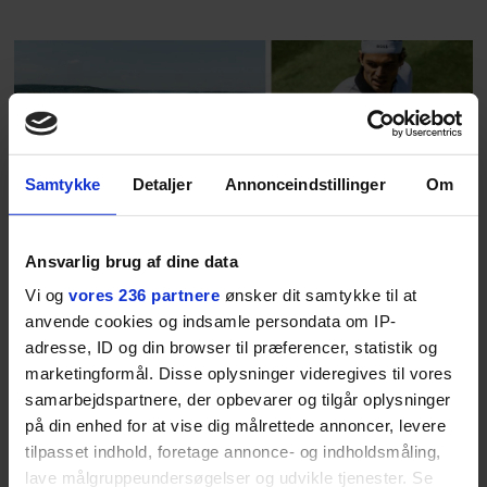
baggrunden; den naive dreng er
blevet voksen. Her indtager
Danmarks største popstjerne selv
fortællerens plads i et portræt om
arv, angst, familieliv, frygten for
at miste stemmen og den
livsglæde, han nægter at give slip
Samtykke
Detaljer
Annonceindstillinger
Om
på.
Ansvarlig brug af dine data
SPONSORERET INDHOLD
Vi og
vores 236 partnere
ønsker dit samtykke til at
BOSS’ nye tennis-kollektion er relevant langt ud over
anvende cookies og indsamle persondata om IP-
banen
adresse, ID og din browser til præferencer, statistik og
Fra BOSS OPEN i Stuttgart til det kommende partnerskab
marketingformål. Disse oplysninger videregives til vores
med Australian Open cementerer BOSS sin position i
samarbejdspartnere, der opbevarer og tilgår oplysninger
krydsfeltet mellem tennis, performance og moderne
livsstil.
på din enhed for at vise dig målrettede annoncer, levere
tilpasset indhold, foretage annonce- og indholdsmåling,
lave målgruppeundersøgelser og udvikle tjenester. Se