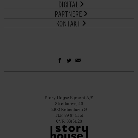
DIGITAL
PARTNERE
KONTAKT
Story House Egmont A/S
Strødamvej 46
2100 København Ø
TLF: 89 87 51 51
CVR: 83131128