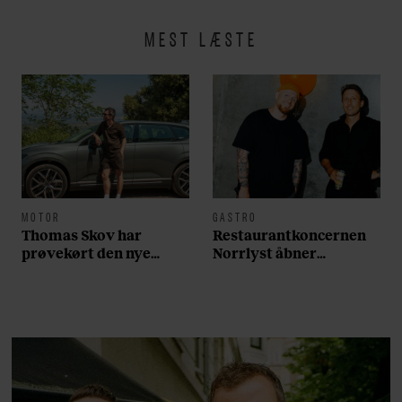
MEST LÆSTE
MOTOR
GASTRO
Thomas Skov har
Restaurantkoncernen
prøvekørt den nye
Norrlyst åbner
Volvo EX60: ”Den kører
burgerrestaurant med
som et svensk eventyr”
Casper Drømme