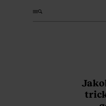
Jako
tric
g