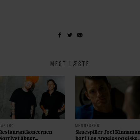
MEST LÆSTE
GASTRO
MENNESKER
Restaurantkoncernen
Skuespiller Joel Kinnama
Norrlyst åbner
bor i Los Angeles og elsker