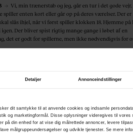
3
→ Vi, min trænerstab og jeg, går en tur i det gode vejr.
e spiller enten kort eller går op på deres værelser. Der e
 skal slås ihjel, når vi først spiller klokken 18. Hjemme på
i igen. Der bliver spist rigtig mange gange i løbet af en
 det er godt for spillerne, men ikke nødvendigvis for os
kker mig tilbage til mit værelse og forbereder mig menta
 at visualisere, hvad vi skal igennem. Der kan jeg mærke
tid. Jeg er stadig afslappet, men sommerfuglene komm
Detaljer
Annonceindstillinger
 kommer.
ker dit samtykke til at anvende cookies og indsamle persondat
Prøv euroman.dk gratis i 14 dage
istik og marketingformål. Disse oplysninger videregives til vore
er på din enhed for at vise dig målrettede annoncer, levere tilpas
Fuld adgang til euroman.dk fra kun 29 kr./md.
 lave målgruppeundersøgelser og udvikle tjenester. Se mere inf