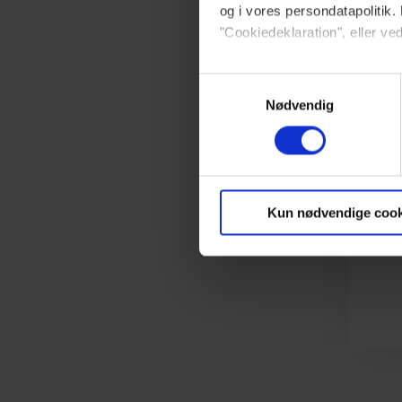
og i vores persondatapolitik. 
"Cookiedeklaration", eller ved
Dine valg anvendes på hele w
Samtykkevalg
Nødvendig
Vi ønsker dit samtykke til at 
Vi anvender egne cookies og c
om IP, ID og din browser for a
markedsføring, så vi kan opti
Kun nødvendige cook
sociale medier.
Du kan til enhver tid trække 
brug af cookies, samarbejdsp
vores
privatlivspolitik
og
co