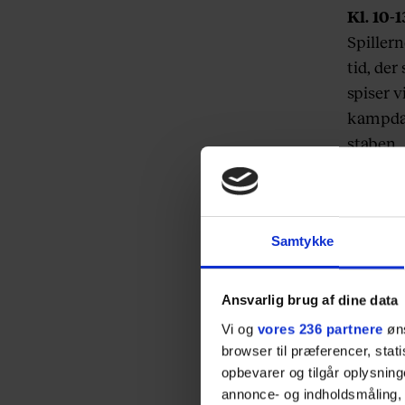
Kl. 10-1
Spillern
tid, der
spiser v
kampdag,
staben.
Jeg træ
forsøger
er kamp
Samtykke
glæden
Ansvarlig brug af dine data
Vi og
vores 236 partnere
øns
browser til præferencer, stat
opbevarer og tilgår oplysning
annonce- og indholdsmåling,