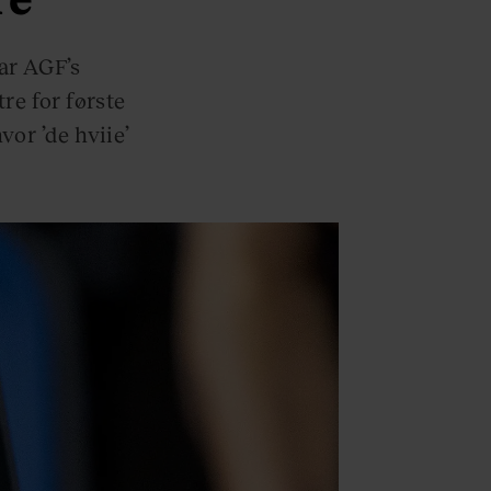
ar AGF’s
re for første
vor ’de hviie’
.