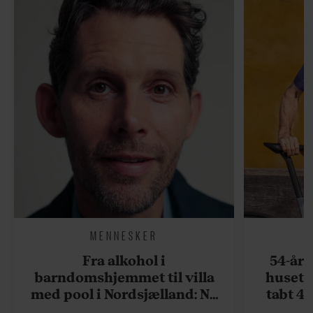
MENNESKER
Fra alkohol i
54-åri
barndomshjemmet til villa
huset 
med pool i Nordsjælland: Nu
tabt 40
skal du høre sandheden om
drøm: 