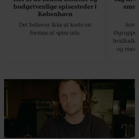
budgetvenlige spisesteder i
smukk
København
Det behøver ikke at koste en
Somme
formue at spise ude.
Øgruppen 
hvidkalke
og masse
viser v
bedste ø
lan