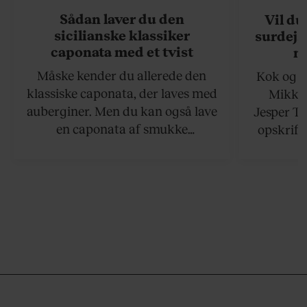
Sådan laver du den
Vil du
sicilianske klassiker
surdejs
caponata med et tvist
n
Måske kender du allerede den
Kok og g
klassiske caponata, der laves med
Mikkel
auberginer. Men du kan også lave
Jesper To
en caponata af smukke
opskrift 
artiskokker. Servér den lun eller
som ka
ved stuetemperatur med godt
måltider –
brød til.