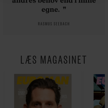
hermed i både vores
privatlivspolitik
og
cookiepolitik
.
egne.
RASMUS SEEBACH
LÆS MAGASINET