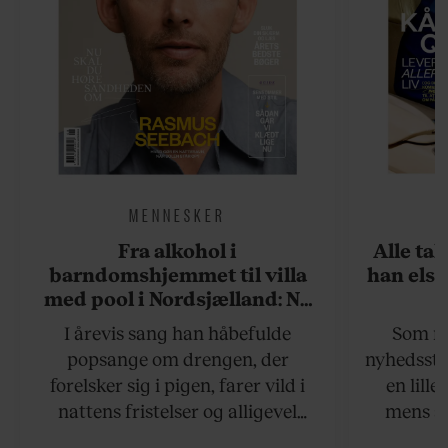
MENNESKER
Fra alkohol i
Alle ta
barndomshjemmet til villa
han elsk
med pool i Nordsjælland: Nu
skal du høre sandheden om
I årevis sang han håbefulde
Som na
Rasmus Seebach
popsange om drengen, der
nyhedsstr
forelsker sig i pigen, farer vild i
en lill
nattens fristelser og alligevel
mens an
finder den lykkelige udgang. Nu,
definer