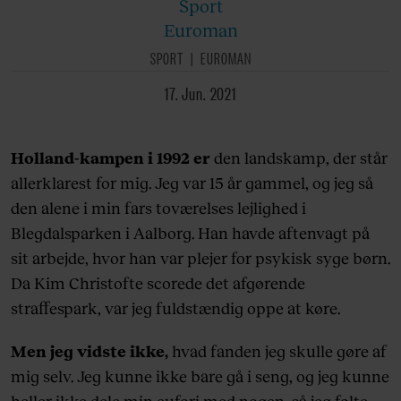
Sport
Euroman
SPORT
EUROMAN
17. Jun. 2021
Holland-kampen i 1992 er
den landskamp, der står
allerklarest for mig. Jeg var 15 år gammel, og jeg så
den alene i min fars toværelses lejlighed i
Blegdalsparken i Aalborg. Han havde aftenvagt på
sit arbejde, hvor han var plejer for psykisk syge børn.
Da Kim Christofte scorede det afgørende
straffespark, var jeg fuldstændig oppe at køre.
Men jeg vidste ikke,
hvad fanden jeg skulle gøre af
mig selv. Jeg kunne ikke bare gå i seng, og jeg kunne
heller ikke dele min eufori med nogen, så jeg følte,