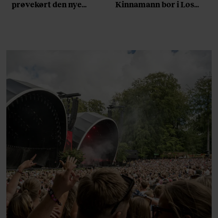
prøvekørt den nye
Kinnamann bor i Los
Volvo EX60: ”Den kører
Angeles og elsker sin
som et svensk eventyr”
morgenrutine: ”Jeg
laver 300 squats og 200
armbøjninger hver
morgen”