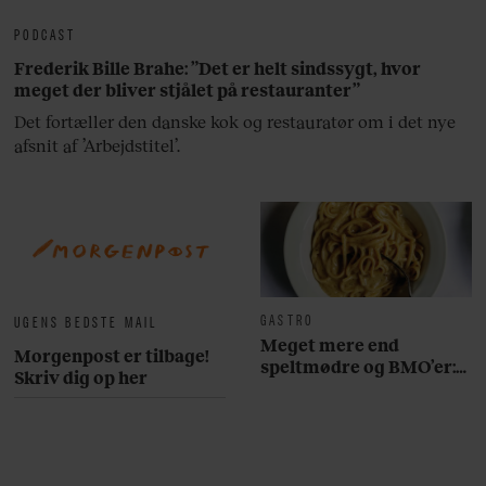
PODCAST
Frederik Bille Brahe: ”Det er helt sindssygt, hvor
meget der bliver stjålet på restauranter”
Det fortæller den danske kok og restauratør om i det nye
afsnit af ’Arbejdstitel’.
GASTRO
UGENS BEDSTE MAIL
Meget mere end
Morgenpost er tilbage!
speltmødre og BMO’er:
Skriv dig op her
Her er 10 fremragende
restauranter på
Østerbro