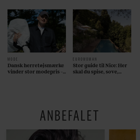
MODE
EUROWOMAN
Dansk herretøjsmærke
Stor guide til Nice: Her
vinder stor modepris –
skal du spise, sove,
og en masse penge
bade, drikke vin,
shoppe og se på kunst
ANBEFALET