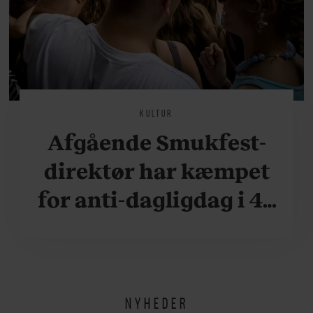
KULTUR
Afgående Smukfest-
direktør har kæmpet
for anti-dagligdag i 46
år: ”Det er blevet
utroligt svært bare at
være menneske”
NYHEDER