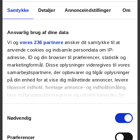
BOSS’ nye tennis-kollektion er relevant langt ud over
banen
Samtykke
Detaljer
Annonceindstillinger
Om
Fra BOSS OPEN i Stuttgart til det kommende partnerskab
med Australian Open cementerer BOSS sin position i
krydsfeltet mellem tennis, performance og moderne
Ansvarlig brug af dine data
livsstil.
Vi og
vores 236 partnere
ønsker dit samtykke til at
anvende cookies og indsamle persondata om IP-
adresse, ID og din browser til præferencer, statistik og
marketingformål. Disse oplysninger videregives til vores
samarbejdspartnere, der opbevarer og tilgår oplysninger
LIVSSTIL
NYHEDSBREV
på din enhed for at vise dig målrettede annoncer, levere
Dua Lipa har
opdatereret sin guide til
tilpasset indhold, foretage annonce- og indholdsmåling,
Skriv dig op til
København. Og den er –
Euromans nyhedsbrev
lave målgruppeundersøgelser og udvikle tjenester. Se
ikke overraskende –
her
mere information under
indstillinger
og i vores
ganske forudsigelig
persondatapolitik. Du kan altid trække dit samtykke
Samtykkevalg
tilbage eller ændre indstillinger fra vores
Nødvendig
"Cookiedeklaration", eller ved at trykke på "Privacy
trigger" ikonet.
Præferencer