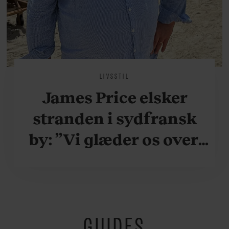
LIVSSTIL
James Price elsker
stranden i sydfransk
by: ”Vi glæder os over,
når vi kan være her i
ydersæsonerne, hvor
der er lidt mere
GUIDES
fredeligt”