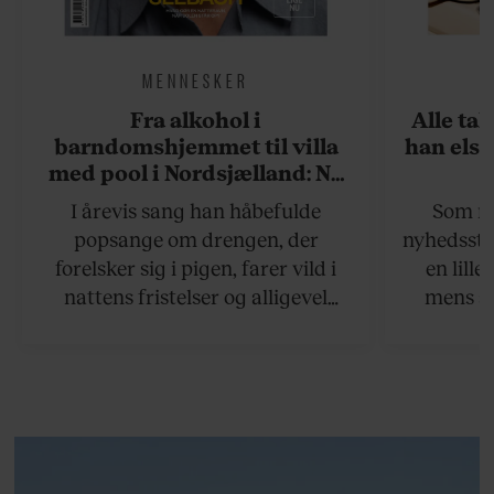
MENNESKER
Fra alkohol i
Alle ta
barndomshjemmet til villa
han elsk
med pool i Nordsjælland: Nu
skal du høre sandheden om
I årevis sang han håbefulde
Som na
Rasmus Seebach
popsange om drengen, der
nyhedsstr
forelsker sig i pigen, farer vild i
en lill
nattens fristelser og alligevel
mens an
finder den lykkelige udgang. Nu,
definer
efter 10 års albumpause, er den
mandlig
rosenrøde forelskelse trådt i
hvor 
baggrunden; den naive dreng er
insisterer
blevet voksen. Her indtager
Danmarks største popstjerne selv