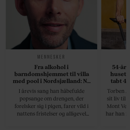
MENNESKER
Fra alkohol i
54-åri
barndomshjemmet til villa
huset 
med pool i Nordsjælland: Nu
tabt 40
skal du høre sandheden om
drøm: 
I årevis sang han håbefulde
Torben An
Rasmus Seebach
skældud 
popsange om drengen, der
sit liv ti
forelsker sig i pigen, farer vild i
Mont Vent
nattens fristelser og alligevel
har han f
finder den lykkelige udgang. Nu,
efter 10 års albumpause, er den