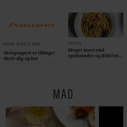
GASTRO
UGENS BEDSTE MAIL
Meget mere end
Morgenpost er tilbage!
speltmødre og BMO’er:
Skriv dig op her
Her er 10 fremragende
restauranter på
Østerbro
MAD