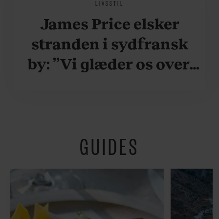
LIVSSTIL
James Price elsker
stranden i sydfransk
by: ”Vi glæder os over,
når vi kan være her i
ydersæsonerne, hvor
der er lidt mere
GUIDES
fredeligt”