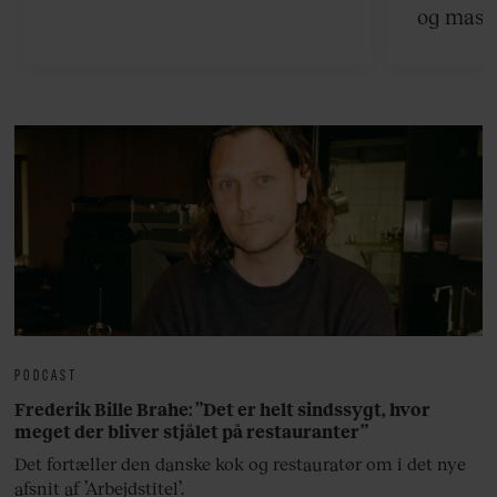
og masse
viser v
bedste ø
lan
PODCAST
Frederik Bille Brahe: ”Det er helt sindssygt, hvor
meget der bliver stjålet på restauranter”
Det fortæller den danske kok og restauratør om i det nye
afsnit af ’Arbejdstitel’.