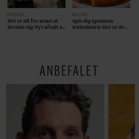
PODCAST
GASTRO
Det er alt for nemt at
Spis dig igennem
brokke sig: Nyt afsnit af
København: Her er de
’Arbejdstitel’ handler
bedste madmarkeder
om alt det, der gør
verden lidt sjovere og
hverdagen lidt lysere
ANBEFALET