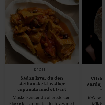
GASTRO
Sådan laver du den
Vil du
sicilianske klassiker
surdejs
caponata med et tvist
n
Måske kender du allerede den
Kok og g
klassiske caponata, der laves med
Mikkel