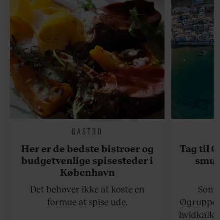
GASTRO
Her er de bedste bistroer og
Tag til 
budgetvenlige spisesteder i
smukk
København
Det behøver ikke at koste en
Somme
formue at spise ude.
Øgruppen 
hvidkalke