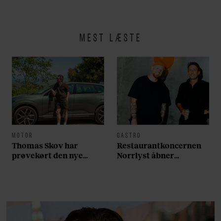
MEST LÆSTE
MOTOR
GASTRO
Thomas Skov har
Restaurantkoncernen
prøvekørt den nye
Norrlyst åbner
Volvo EX60: ”Den kører
burgerrestaurant med
som et svensk eventyr”
Casper Drømme