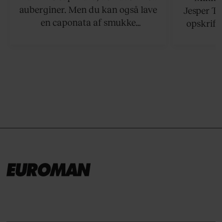
auberginer. Men du kan også lave
Jesper To
en caponata af smukke
opskrift 
artiskokker. Servér den lun eller
som ka
ved stuetemperatur med godt
måltider –
brød til.