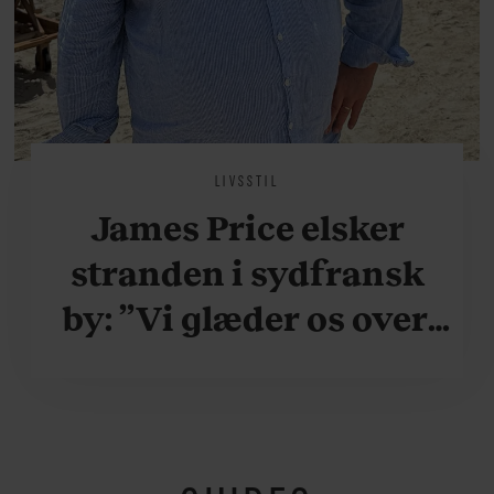
LIVSSTIL
James Price elsker
stranden i sydfransk
by: ”Vi glæder os over,
når vi kan være her i
ydersæsonerne, hvor
der er lidt mere