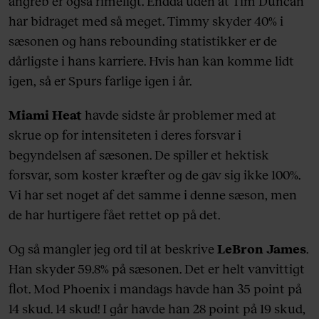
angreb er også rimeligt. Endda uden at Tim Duncan
har bidraget med så meget. Timmy skyder 40% i
sæsonen og hans rebounding statistikker er de
dårligste i hans karriere. Hvis han kan komme lidt
igen, så er Spurs farlige igen i år.
Miami Heat
havde sidste år problemer med at
skrue op for intensiteten i deres forsvar i
begyndelsen af sæsonen. De spiller et hektisk
forsvar, som koster kræfter og de gav sig ikke 100%.
Vi har set noget af det samme i denne sæson, men
de har hurtigere fået rettet op på det.
Og så mangler jeg ord til at beskrive
LeBron James
.
Han skyder 59.8% på sæsonen. Det er helt vanvittigt
flot. Mod Phoenix i mandags havde han 35 point på
14 skud. 14 skud! I går havde han 28 point på 19 skud,