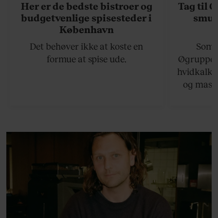
Her er de bedste bistroer og
Tag til 
budgetvenlige spisesteder i
smukk
København
Det behøver ikke at koste en
Somme
formue at spise ude.
Øgruppen 
hvidkalke
og masse
viser v
bedste ø
lan