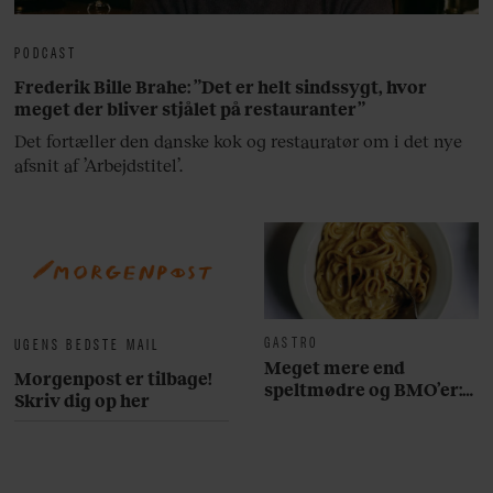
PODCAST
Frederik Bille Brahe: ”Det er helt sindssygt, hvor
meget der bliver stjålet på restauranter”
Det fortæller den danske kok og restauratør om i det nye
afsnit af ’Arbejdstitel’.
GASTRO
UGENS BEDSTE MAIL
Meget mere end
Morgenpost er tilbage!
speltmødre og BMO’er:
Skriv dig op her
Her er 10 fremragende
restauranter på
Østerbro