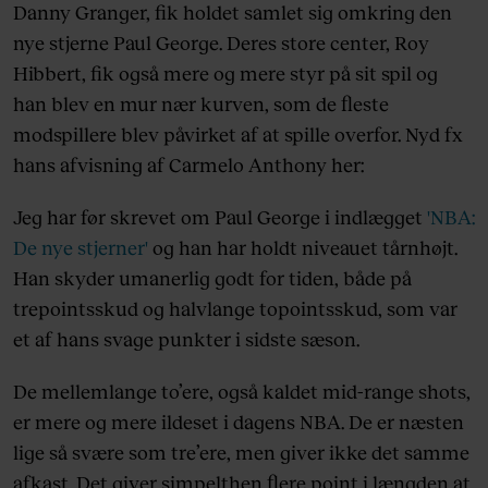
Danny Granger, fik holdet samlet sig omkring den
nye stjerne Paul George. Deres store center, Roy
Hibbert, fik også mere og mere styr på sit spil og
han blev en mur nær kurven, som de fleste
modspillere blev påvirket af at spille overfor. Nyd fx
hans afvisning af Carmelo Anthony her:
Jeg har før skrevet om Paul George i indlægget
'NBA:
De nye stjerner'
og han har holdt niveauet tårnhøjt.
Han skyder umanerlig godt for tiden, både på
trepointsskud og halvlange topointsskud, som var
et af hans svage punkter i sidste sæson.
De mellemlange to’ere, også kaldet mid-range shots,
er mere og mere ildeset i dagens NBA. De er næsten
lige så svære som tre’ere, men giver ikke det samme
afkast. Det giver simpelthen flere point i længden at