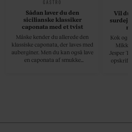
GASTRO
Sådan laver du den
Vil du
sicilianske klassiker
surdejs
caponata med et tvist
n
Måske kender du allerede den
Kok og g
klassiske caponata, der laves med
Mikkel
auberginer. Men du kan også lave
Jesper To
en caponata af smukke
opskrift 
artiskokker. Servér den lun eller
som ka
ved stuetemperatur med godt
måltider –
brød til.