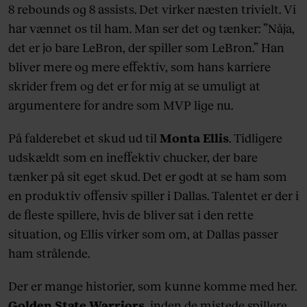
8 rebounds og 8 assists. Det virker næsten trivielt. Vi
har vænnet os til ham. Man ser det og tænker: ”Nåja,
det er jo bare LeBron, der spiller som LeBron.” Han
bliver mere og mere effektiv, som hans karriere
skrider frem og det er for mig at se umuligt at
argumentere for andre som MVP lige nu.
På falderebet et skud ud til
Monta Ellis
. Tidligere
udskældt som en ineffektiv chucker, der bare
tænker på sit eget skud. Det er godt at se ham som
en produktiv offensiv spiller i Dallas. Talentet er der i
de fleste spillere, hvis de bliver sat i den rette
situation, og Ellis virker som om, at Dallas passer
ham strålende.
Der er mange historier, som kunne komme med her.
Golden State Warriors
, inden de mistede spillere