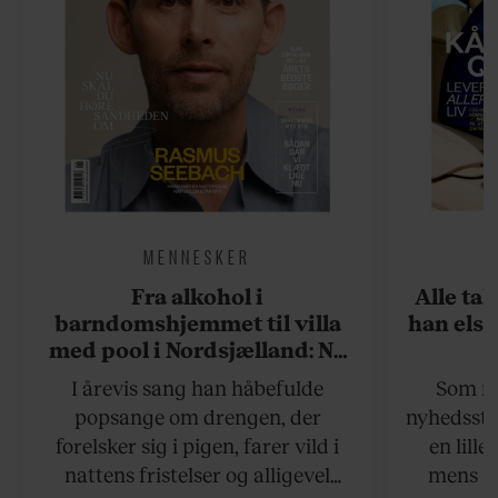
MENNESKER
Fra alkohol i
Alle ta
barndomshjemmet til villa
han elsk
med pool i Nordsjælland: Nu
skal du høre sandheden om
I årevis sang han håbefulde
Som na
Rasmus Seebach
popsange om drengen, der
nyhedsstr
forelsker sig i pigen, farer vild i
en lill
nattens fristelser og alligevel
mens an