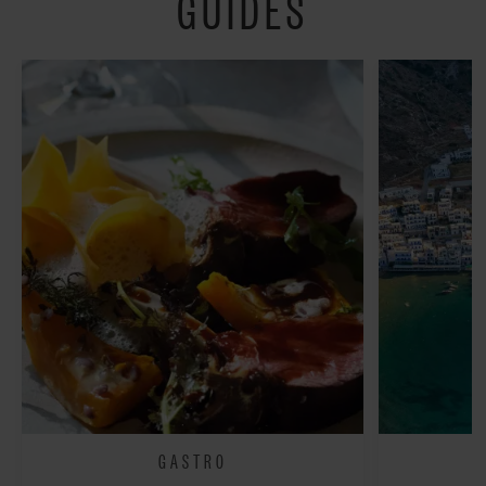
GUIDES
fredeligt”
GASTRO