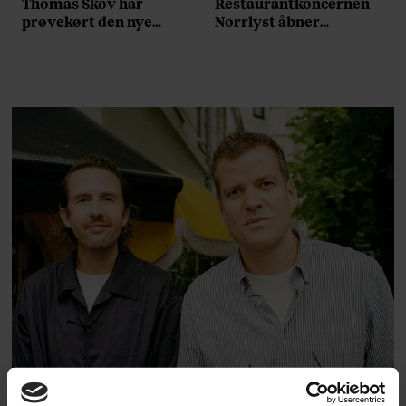
Thomas Skov har
Restaurantkoncernen
prøvekørt den nye
Norrlyst åbner
Volvo EX60: ”Den kører
burgerrestaurant med
som et svensk eventyr”
Casper Drømme