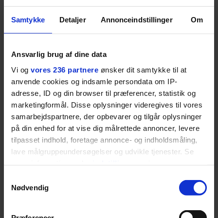
Samtykke
Detaljer
Annonceindstillinger
Om
Ansvarlig brug af dine data
Vi og
vores 236 partnere
ønsker dit samtykke til at
anvende cookies og indsamle persondata om IP-
PODCAST
adresse, ID og din browser til præferencer, statistik og
Det er alt for nemt at
marketingformål. Disse oplysninger videregives til vores
samarbejdspartnere, der opbevarer og tilgår oplysninger
brokke sig: Nyt afsnit af
på din enhed for at vise dig målrettede annoncer, levere
tilpasset indhold, foretage annonce- og indholdsmåling,
’Arbejdstitel’ handler
lave målgruppeundersøgelser og udvikle tjenester. Se
om alt det, der gør
mere information under
indstillinger
og i vores
persondatapolitik. Du kan altid trække dit samtykke
Samtykkevalg
verden lidt sjovere og
tilbage eller ændre indstillinger fra vores
Nødvendig
"Cookiedeklaration", eller ved at trykke på "Privacy
hverdagen lidt lysere
trigger" ikonet.
Præferencer