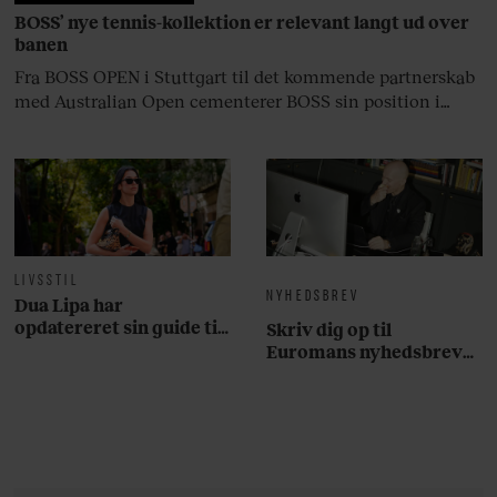
BOSS’ nye tennis-kollektion er relevant langt ud over
banen
Fra BOSS OPEN i Stuttgart til det kommende partnerskab
med Australian Open cementerer BOSS sin position i
krydsfeltet mellem tennis, performance og moderne
livsstil.
LIVSSTIL
NYHEDSBREV
Dua Lipa har
opdatereret sin guide til
Skriv dig op til
København. Og den er –
Euromans nyhedsbrev
ikke overraskende –
her
ganske forudsigelig