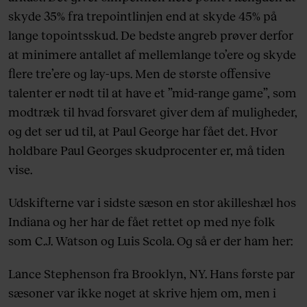
skyde 35% fra trepointlinjen end at skyde 45% på
lange topointsskud. De bedste angreb prøver derfor
at minimere antallet af mellemlange to’ere og skyde
flere tre’ere og lay-ups. Men de største offensive
talenter er nødt til at have et ”mid-range game”, som
modtræk til hvad forsvaret giver dem af muligheder,
og det ser ud til, at Paul George har fået det. Hvor
holdbare Paul Georges skudprocenter er, må tiden
vise.
Udskifterne var i sidste sæson en stor akilleshæl hos
Indiana og her har de fået rettet op med nye folk
som C.J. Watson og Luis Scola. Og så er der ham her:
Lance Stephenson fra Brooklyn, NY. Hans første par
sæsoner var ikke noget at skrive hjem om, men i