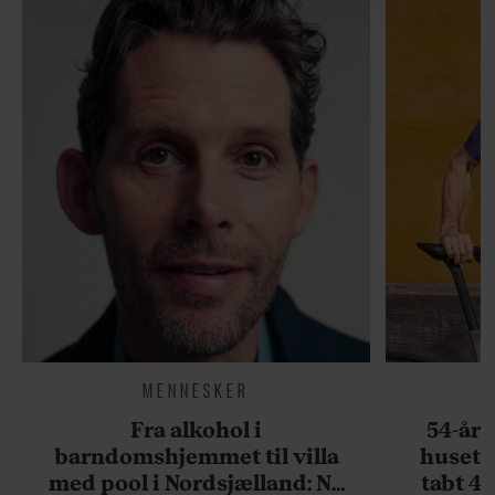
hermed i både vores
privatlivspolitik
og
cookiepolitik
.
MENNESKER
Fra alkohol i
54-åri
barndomshjemmet til villa
huset 
med pool i Nordsjælland: Nu
tabt 40