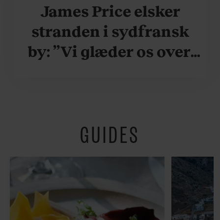
James Price elsker
stranden i sydfransk
by: ”Vi glæder os over,
når vi kan være her i
ydersæsonerne, hvor
der er lidt mere
GUIDES
fredeligt”