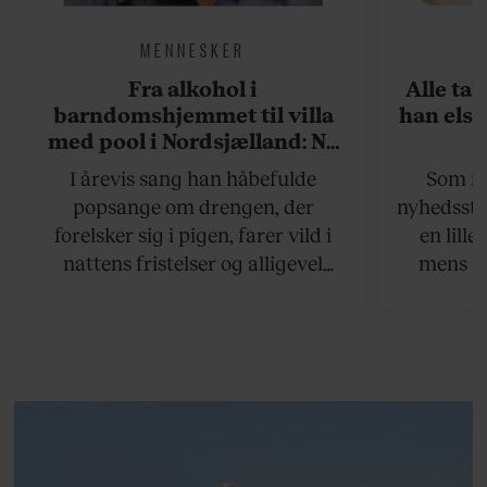
MENNESKER
Fra alkohol i
Alle ta
barndomshjemmet til villa
han elsk
med pool i Nordsjælland: Nu
skal du høre sandheden om
I årevis sang han håbefulde
Som na
Rasmus Seebach
popsange om drengen, der
nyhedsstr
forelsker sig i pigen, farer vild i
en lill
nattens fristelser og alligevel
mens an
finder den lykkelige udgang. Nu,
definer
efter 10 års albumpause, er den
mandlig
rosenrøde forelskelse trådt i
hvor 
baggrunden; den naive dreng er
insisterer
blevet voksen. Her indtager
Danmarks største popstjerne selv
fortællerens plads i et portræt om