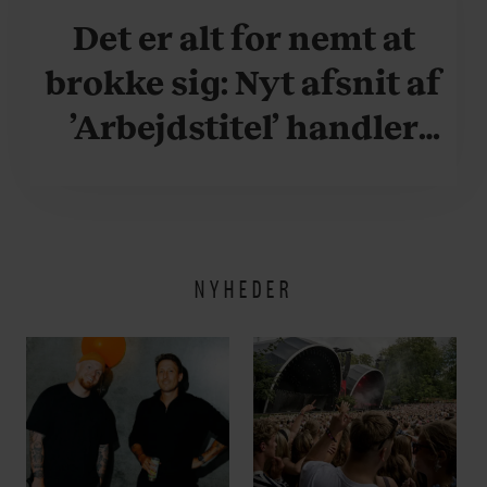
Det er alt for nemt at
brokke sig: Nyt afsnit af
’Arbejdstitel’ handler
om alt det, der gør
verden lidt sjovere og
hverdagen lidt lysere
NYHEDER