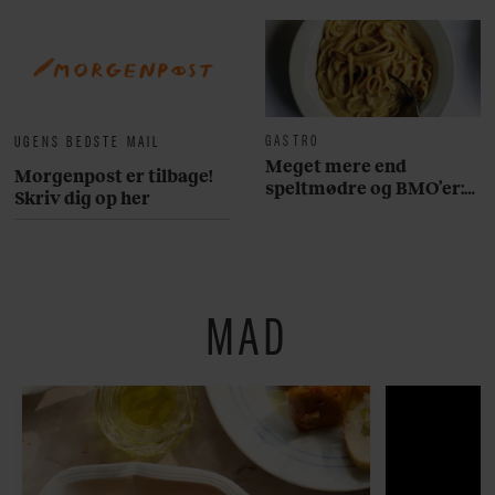
GASTRO
UGENS BEDSTE MAIL
Meget mere end
Morgenpost er tilbage!
speltmødre og BMO’er:
Skriv dig op her
Her er 10 fremragende
restauranter på
Østerbro
MAD