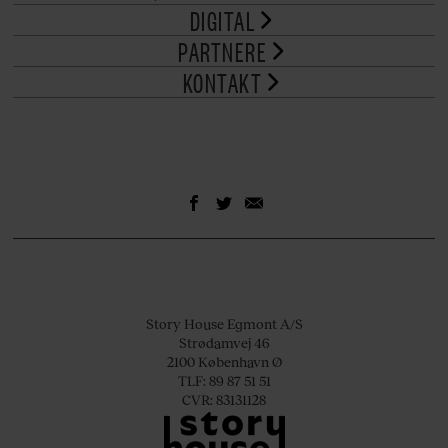
DIGITAL
PARTNERE
KONTAKT
Story House Egmont A/S
Strødamvej 46
2100 København Ø
TLF: 89 87 51 51
CVR: 83131128