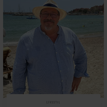
arv, angst, familieliv, frygten for
at miste stemmen og den
livsglæde, han nægter at give slip
på.
LIVSSTIL