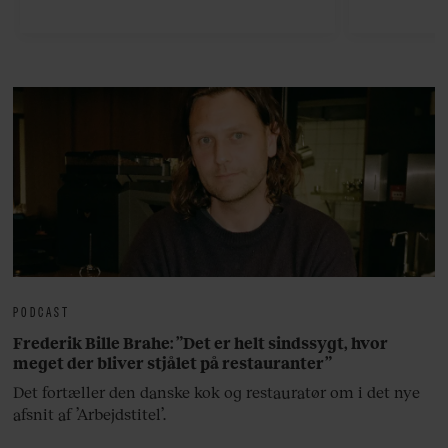
viser v
bedste ø
lan
PODCAST
Frederik Bille Brahe: ”Det er helt sindssygt, hvor
meget der bliver stjålet på restauranter”
Det fortæller den danske kok og restauratør om i det nye
afsnit af ’Arbejdstitel’.