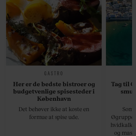
GASTRO
Her er de bedste bistroer og
Tag til 
budgetvenlige spisesteder i
smukk
København
Det behøver ikke at koste en
Somme
formue at spise ude.
Øgruppen 
hvidkalke
og masse