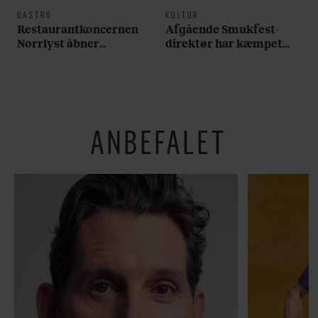
GASTRO
KULTUR
Restaurantkoncernen
Afgående Smukfest-
Norrlyst åbner
direktør har kæmpet
burgerrestaurant med
for anti-dagligdag i 46
Casper Drømme
år: ”Det er blevet
utroligt svært bare at
være menneske”
ANBEFALET