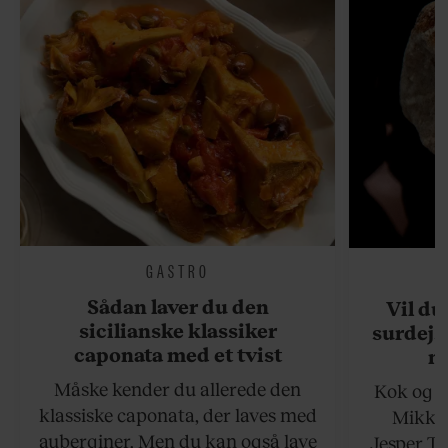
GASTRO
Sådan laver du den
Vil du
sicilianske klassiker
surdejs
caponata med et tvist
n
Måske kender du allerede den
Kok og g
klassiske caponata, der laves med
Mikkel
auberginer. Men du kan også lave
Jesper To