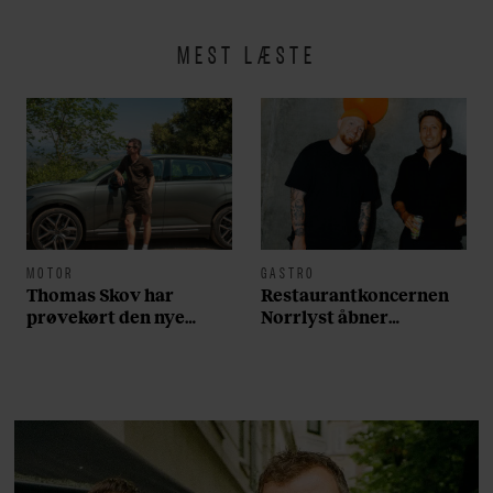
MEST LÆSTE
MOTOR
GASTRO
Thomas Skov har
Restaurantkoncernen
prøvekørt den nye
Norrlyst åbner
Volvo EX60: ”Den kører
burgerrestaurant med
som et svensk eventyr”
Casper Drømme