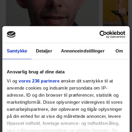
MENNESKER
Samtykke
Detaljer
Annonceindstillinger
Om
Fra alkohol i
54-åri
barndomshjemmet til villa
huset 
Ansvarlig brug af dine data
med pool i Nordsjælland: Nu
tabt 40
skal du høre sandheden om
drøm: 
Vi og
vores 236 partnere
ønsker dit samtykke til at
I årevis sang han håbefulde
Torben An
Rasmus Seebach
skældud 
anvende cookies og indsamle persondata om IP-
popsange om drengen, der
sit liv ti
adresse, ID og din browser til præferencer, statistik og
forelsker sig i pigen, farer vild i
Mont Vent
marketingformål. Disse oplysninger videregives til vores
nattens fristelser og alligevel
har han f
samarbejdspartnere, der opbevarer og tilgår oplysninger
finder den lykkelige udgang. Nu,
på din enhed for at vise dig målrettede annoncer, levere
efter 10 års albumpause, er den
tilpasset indhold, foretage annonce- og indholdsmåling,
rosenrøde forelskelse trådt i
lave målgruppeundersøgelser og udvikle tjenester. Se