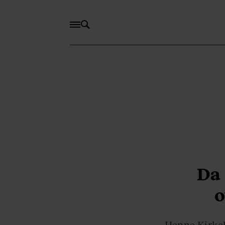
Da 
o
Henne Kirkeb