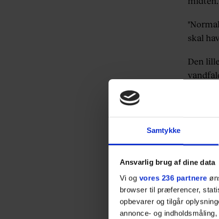
midten.
"Normalt
skal hav
Den lill
vandfald
forlege
The Gra
Den sor
Samtykke
som hel
en af d
Ansvarlig brug af dine data
som i di
Vi og
vores 236 partnere
øns
sydamer
browser til præferencer, stat
opbevarer og tilgår oplysning
37-årige
annonce- og indholdsmåling,
øjeblikk