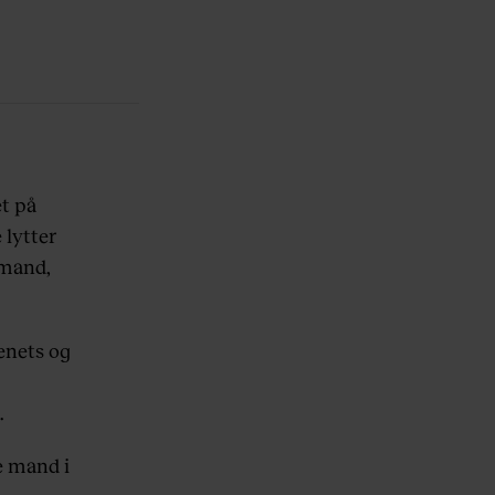
et på
 lytter
 mand,
enets og
.
e mand i