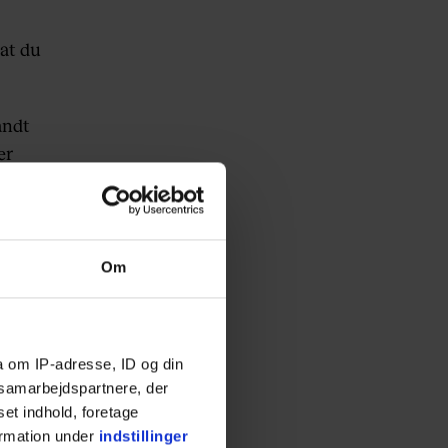
 at du
andt
er
ve af
hvem
Om
09 været
cces,
a om IP-adresse, ID og din
s samarbejdspartnere, der
set indhold, foretage
 som i
ormation under
indstillinger
-plads