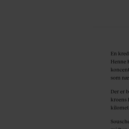
En kred
Henne K
koncentr
som næs
Der er 
kroens f
kilomet
Souschef