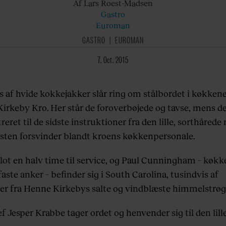
Af Lars
Roest-Madsen
Gastro
Euroman
GASTRO
EUROMAN
7. Oct. 2015
s af hvide kokkejakker slår ring om stålbordet i køkken
irkeby Kro. Her står de foroverbøjede og tavse, mens de
eret til de sidste instruktioner fra den lille, sorthårede
ten forsvinder blandt kroens køkkenpersonale.
blot en halv time til service, og Paul Cunningham – køkk
aste anker – befinder sig i South Carolina, tusindvis af
er fra Henne Kirkebys salte og vindblæste himmelstrøg
 Jesper Krabbe tager ordet og henvender sig til den lill