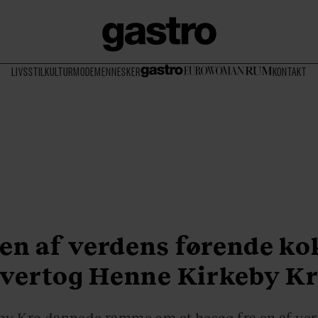
LIVSSTIL
KULTUR
MODE
MENNESKER
KONTAKT
en af verdens førende ko
vertog Henne Kirkeby K
y Kro dannede ramme om et besøg fra en af ve