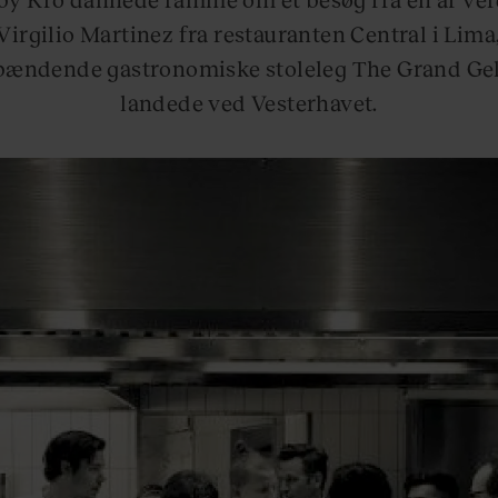
Virgilio Martinez fra restauranten Central i Lima
ændende gastronomiske stoleleg The Grand Geli
landede ved Vesterhavet.