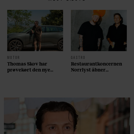
MOTOR
GASTRO
Thomas Skov har
Restaurantkoncernen
prøvekørt den nye
Norrlyst åbner
Volvo EX60: ”Den kører
burgerrestaurant med
som et svensk eventyr”
Casper Drømme