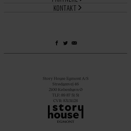
KONTAKT
Story House Egmont A/S
Strødamvej 46
2100 København Ø
TLF: 89 87 51 51
CVR: 83131128