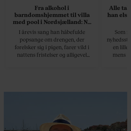
Fra alkohol i
Alle ta
barndomshjemmet til villa
han elsk
med pool i Nordsjælland: Nu
skal du høre sandheden om
I årevis sang han håbefulde
Som na
Rasmus Seebach
popsange om drengen, der
nyhedsstr
forelsker sig i pigen, farer vild i
en lill
nattens fristelser og alligevel
mens an
finder den lykkelige udgang. Nu,
definer
efter 10 års albumpause, er den
mandlig
rosenrøde forelskelse trådt i
hvor 
baggrunden; den naive dreng er
insisterer
blevet voksen. Her indtager
Danmarks største popstjerne selv
fortællerens plads i et portræt om
arv, angst, familieliv, frygten for
at miste stemmen og den
livsglæde, han nægter at give slip