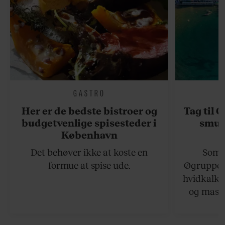
GASTRO
Her er de bedste bistroer og
Tag til 
budgetvenlige spisesteder i
smukk
København
Det behøver ikke at koste en
Somme
formue at spise ude.
Øgruppen 
hvidkalke
og masse
viser v
bedste ø