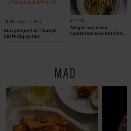
GASTRO
UGENS BEDSTE MAIL
Meget mere end
Morgenpost er tilbage!
speltmødre og BMO’er:
Skriv dig op her
Her er 10 fremragende
restauranter på
Østerbro
MAD