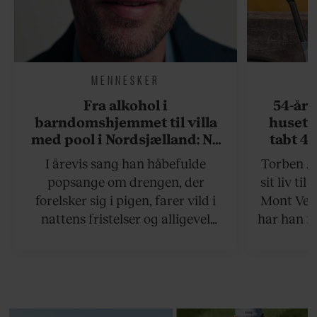
MENNESKER
Fra alkohol i
54-åri
barndomshjemmet til villa
huset 
med pool i Nordsjælland: Nu
tabt 40
skal du høre sandheden om
drøm: 
I årevis sang han håbefulde
Torben An
Rasmus Seebach
skældud 
popsange om drengen, der
sit liv ti
forelsker sig i pigen, farer vild i
Mont Vent
nattens fristelser og alligevel
har han f
finder den lykkelige udgang. Nu,
efter 10 års albumpause, er den
rosenrøde forelskelse trådt i
baggrunden; den naive dreng er
blevet voksen. Her indtager