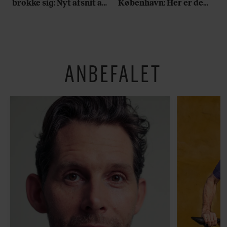
brokke sig: Nyt afsnit af
København: Her er de
’Arbejdstitel’ handler
bedste madmarkeder
om alt det, der gør
verden lidt sjovere og
hverdagen lidt lysere
ANBEFALET