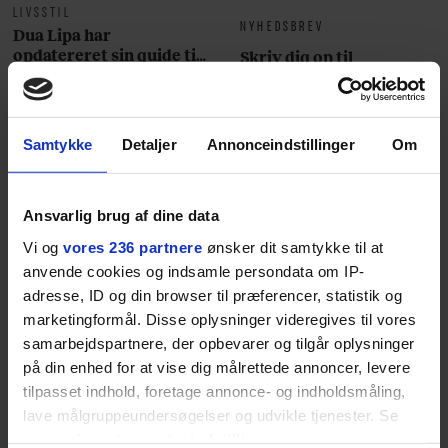
LIVSSTIL
NYHEDSBREV
Dua Lipa har
opdatereret sin guide til
Skriv dig op til
København. Og den er –
Euromans nyhedsbrev
ikke overraskende –
her
ganske forudsigelig
Samtykke
Detaljer
Annonceindstillinger
Om
Ansvarlig brug af dine data
Jeg er udpræget
Vi og
vores 236 partnere
ønsker dit samtykke til at
anvende cookies og indsamle persondata om IP-
midterbarn. Når min far
adresse, ID og din browser til præferencer, statistik og
marketingformål. Disse oplysninger videregives til vores
drak sig fuld og blev
samarbejdspartnere, der opbevarer og tilgår oplysninger
uvenner med min mor, var
på din enhed for at vise dig målrettede annoncer, levere
tilpasset indhold, foretage annonce- og indholdsmåling,
det naturligt for mig at
lave målgruppeundersøgelser og udvikle tjenester. Se
forsøge at redde
mere information under
indstillinger
og i vores