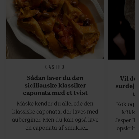
GASTRO
Sådan laver du den
Vil du
sicilianske klassiker
surdejs
caponata med et tvist
n
Måske kender du allerede den
Kok og g
klassiske caponata, der laves med
Mikkel
auberginer. Men du kan også lave
Jesper To
en caponata af smukke
opskrift 
artiskokker. Servér den lun eller
som ka