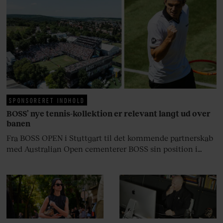
Danmarks største popstjerne selv
fortællerens plads i et portræt om
arv, angst, familieliv, frygten for
at miste stemmen og den
livsglæde, han nægter at give slip
på.
SPONSORERET INDHOLD
BOSS’ nye tennis-kollektion er relevant langt ud over
banen
Fra BOSS OPEN i Stuttgart til det kommende partnerskab
med Australian Open cementerer BOSS sin position i
krydsfeltet mellem tennis, performance og moderne
livsstil.