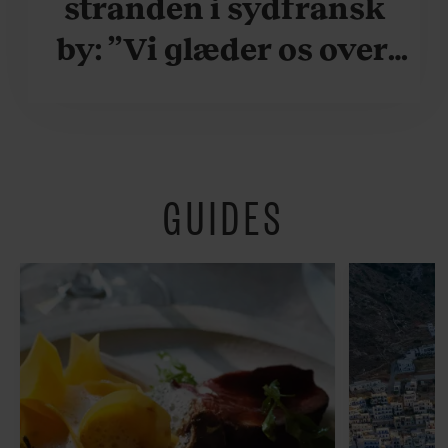
stranden i sydfransk
by: ”Vi glæder os over,
når vi kan være her i
ydersæsonerne, hvor
der er lidt mere
GUIDES
fredeligt”