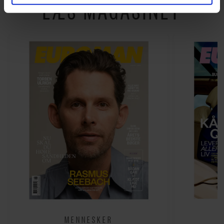
LÆS MAGASINET
Du kan til enhver tid trække dit samtykke tilbage via
linket, du finder i vores cookiepolitik. Du kan læse mere
om vores brug af cookies, samarbejdspartnere og
behandling af dine personoplysninger i forbindelse
hermed i både vores
privatlivspolitik
og
cookiepolitik
.
MENNESKER