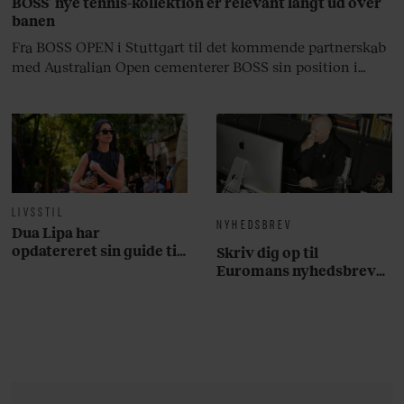
BOSS’ nye tennis-kollektion er relevant langt ud over
banen
Fra BOSS OPEN i Stuttgart til det kommende partnerskab
med Australian Open cementerer BOSS sin position i
krydsfeltet mellem tennis, performance og moderne
livsstil.
LIVSSTIL
NYHEDSBREV
Dua Lipa har
opdatereret sin guide til
Skriv dig op til
København. Og den er –
Euromans nyhedsbrev
ikke overraskende –
her
ganske forudsigelig