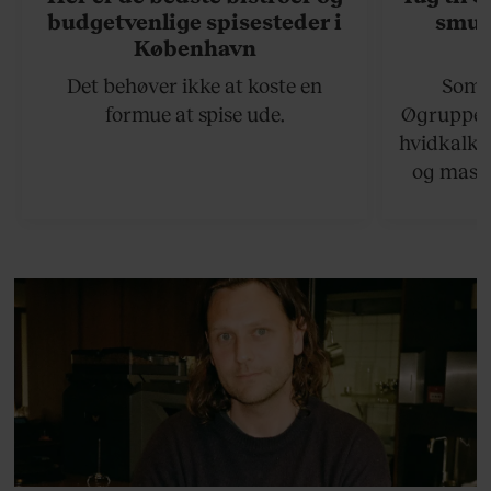
budgetvenlige spisesteder i
smukk
København
Det behøver ikke at koste en
Somme
formue at spise ude.
Øgruppen 
hvidkalke
og masse
viser v
bedste ø
lan