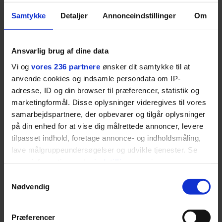
Samtykke
Detaljer
Annonceindstillinger
Om
Ansvarlig brug af dine data
Vi og
vores 236 partnere
ønsker dit samtykke til at
anvende cookies og indsamle persondata om IP-
adresse, ID og din browser til præferencer, statistik og
MODE
EUROWOMAN
marketingformål. Disse oplysninger videregives til vores
Dansk herretøjsmærke
Stor guide til Nice: Her
vinder stor modepris –
skal du spise, sove,
samarbejdspartnere, der opbevarer og tilgår oplysninger
og en masse penge
bade, drikke vin,
på din enhed for at vise dig målrettede annoncer, levere
shoppe og se på kunst
tilpasset indhold, foretage annonce- og indholdsmåling,
lave målgruppeundersøgelser og udvikle tjenester. Se
mere information under
indstillinger
og i vores
ANBEFALET
persondatapolitik. Du kan altid trække dit samtykke
Samtykkevalg
tilbage eller ændre indstillinger fra vores
Nødvendig
"Cookiedeklaration", eller ved at trykke på "Privacy
trigger" ikonet.
Præferencer