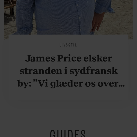
LIVSSTIL
James Price elsker
stranden i sydfransk
by: ”Vi glæder os over,
når vi kan være her i
ydersæsonerne, hvor
der er lidt mere
GUIDES
fredeligt”