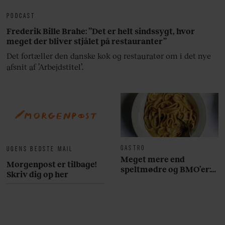
PODCAST
Frederik Bille Brahe: ”Det er helt sindssygt, hvor
meget der bliver stjålet på restauranter”
Det fortæller den danske kok og restauratør om i det nye
afsnit af ’Arbejdstitel’.
GASTRO
UGENS BEDSTE MAIL
Meget mere end
Morgenpost er tilbage!
speltmødre og BMO’er:
Skriv dig op her
Her er 10 fremragende
restauranter på
Østerbro