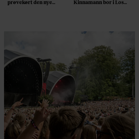
prøvekørt den nye
Kinnamann bor i Los
Volvo EX60: ”Den kører
Angeles og elsker sin
som et svensk eventyr”
morgenrutine: ”Jeg
laver 300 squats og 200
armbøjninger hver
morgen”