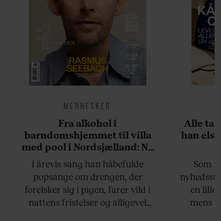
MENNESKER
Fra alkohol i
Alle ta
barndomshjemmet til villa
han elsk
med pool i Nordsjælland: Nu
skal du høre sandheden om
I årevis sang han håbefulde
Som na
Rasmus Seebach
popsange om drengen, der
nyhedsstr
forelsker sig i pigen, farer vild i
en lill
nattens fristelser og alligevel
mens an
finder den lykkelige udgang. Nu,
definer