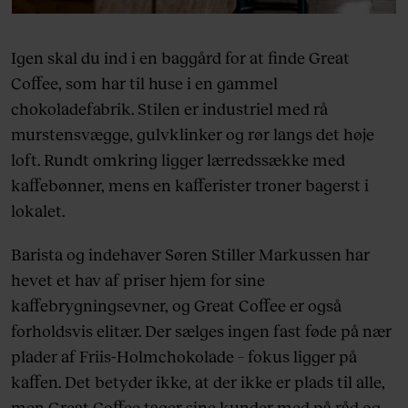
Igen skal du ind i en baggård for at finde Great
Coffee, som har til huse i en gammel
chokoladefabrik. Stilen er industriel med rå
murstensvægge, gulvklinker og rør langs det høje
loft. Rundt omkring ligger lærredssække med
kaffebønner, mens en kafferister troner bagerst i
lokalet.
Barista og indehaver Søren Stiller Markussen har
hevet et hav af priser hjem for sine
kaffebrygningsevner, og Great Coffee er også
forholdsvis elitær. Der sælges ingen fast føde på nær
plader af Friis-Holmchokolade – fokus ligger på
kaffen. Det betyder ikke, at der ikke er plads til alle,
men Great Coffee tager sine kunder med på råd og