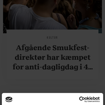
KULTUR
Afgående Smukfest-
direktør har kæmpet
for anti-dagligdag i 46
år: ”Det er blevet
utroligt svært bare at
være menneske”
NYHEDER