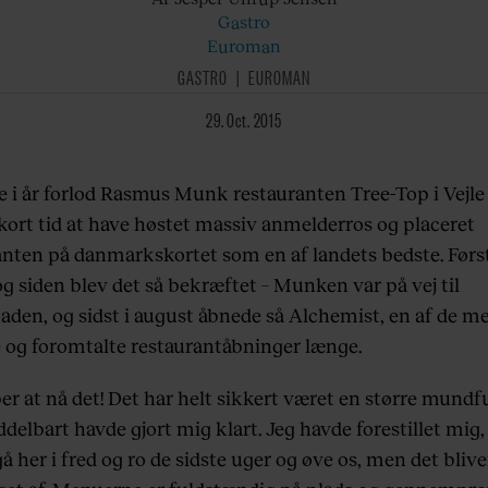
Gastro
Euroman
GASTRO
EUROMAN
29. Oct. 2015
e i år forlod Rasmus Munk restauranten Tree-Top i Vejle 
kort tid at have høstet massiv anmelderros og placeret
anten på danmarkskortet som en af landets bedste. Først
og siden blev det så bekræftet – Munken var på vej til
aden, og sidst i august åbnede så Alchemist, en af de m
 og foromtalte restaurantåbninger længe.
er at nå det! Det har helt sikkert været en større mundf
delbart havde gjort mig klart. Jeg havde forestillet mig, 
 her i fred og ro de sidste uger og øve os, men det blive