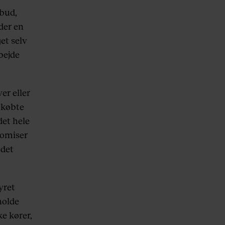
lbud,
der en
et selv
bejde
er eller
r købte
det hele
romiser
 det
yret
holde
ke kører,