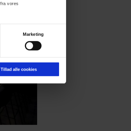
 fra vores
Marketing
ournalistisk indhold til dig.
emmeside. Vi indsamler data
er samt til brug for
ktioner i forbindelse med
Tillad alle cookies
 Du kan læse mere om vores
ermed i både