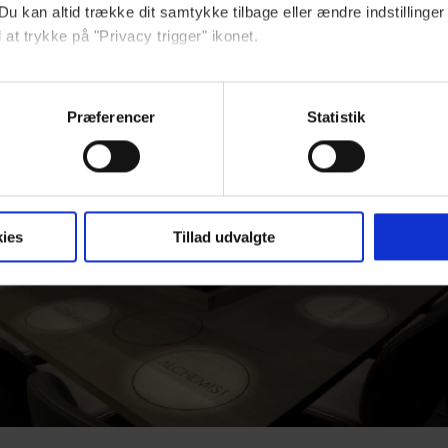
Du kan altid trække dit samtykke tilbage eller ændre indstillinger
 at trykke på "Privacy trigger" ikonet.
ebsitet.
Præferencer
Statistik
indsamle og bruge data for at kunne levere og finansiere relevant j
ookies fra tredjeparter til at at optimere dit besøg på vores hj
t sikre funktionalitet, generere statistik og huske dine præferenc
mere vores reklametiltag på sociale medier og til at vise dig fun
ies
Tillad udvalgte
dit samtykke tilbage via linket, du finder i vores cookiepolitik.
artnere og behandling af dine personoplysninger i forbindelse h
okiepolitik
.