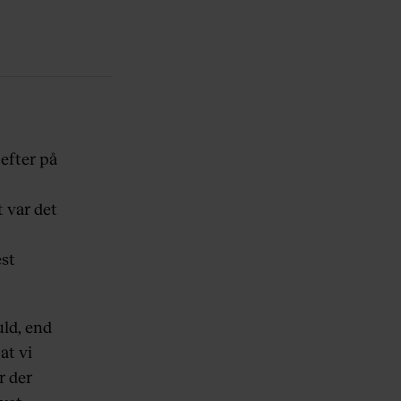
efter på
 var det
est
uld, end
at vi
r der