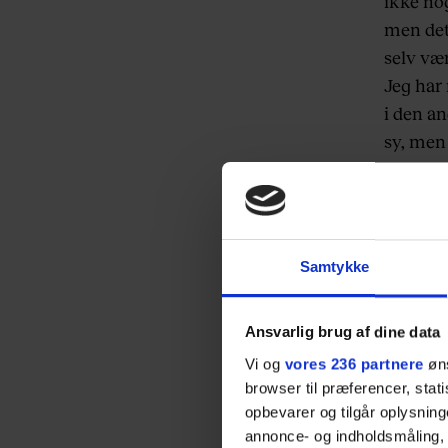
ikke no
men det 
selv vær
Jeg har
i den an
sy, men
”Det er 
ekstra 
nogen fo
Samtykke
forventn
indfri d
Ansvarlig brug af dine data
Vi og
vores 236 partnere
øns
browser til præferencer, stat
opbevarer og tilgår oplysning
annonce- og indholdsmåling,