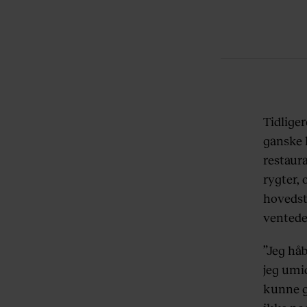
Tidliger
ganske 
restaur
rygter, 
hovedst
ventede
”Jeg håb
jeg umid
kunne gå