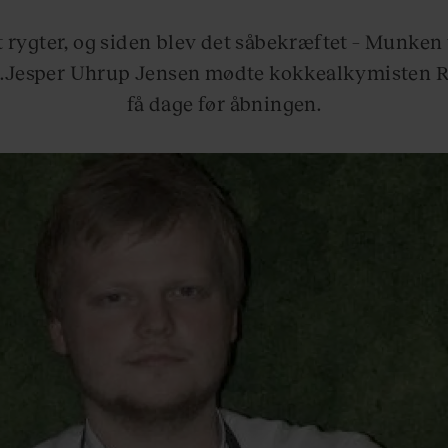
t rygter, og siden blev det såbekræftet – Munken v
.Jesper Uhrup Jensen mødte kokkealkymisten
få dage før åbningen.