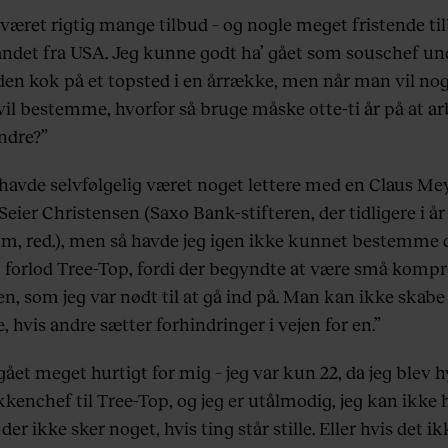
 været rigtig mange tilbud – og nogle meget fristende ti
andet fra USA. Jeg kunne godt ha’ gået som souschef un
nden kok på et topsted i en årrække, men når man vil nog
vil bestemme, hvorfor så bruge måske otte-ti år på at ar
ndre?”
 havde selvfølgelig været noget lettere med en Claus Mey
Seier Christensen (Saxo Bank-stifteren, der tidligere i å
m, red.), men så havde jeg igen ikke kunnet bestemme 
eg forlod Tree-Top, fordi der begyndte at være små komp
en, som jeg var nødt til at gå ind på. Man kan ikke skabe
, hvis andre sætter forhindringer i vejen for en.”
gået meget hurtigt for mig – jeg var kun 22, da jeg blev h
kenchef til Tree-Top, og jeg er utålmodig, jeg kan ikke 
 der ikke sker noget, hvis ting står stille. Eller hvis det ik