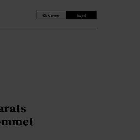
Bliv Abonnent
Log ind
arats
kommet