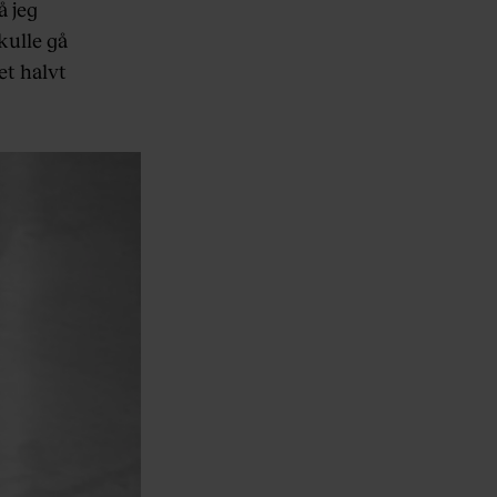
å jeg
kulle gå
et halvt