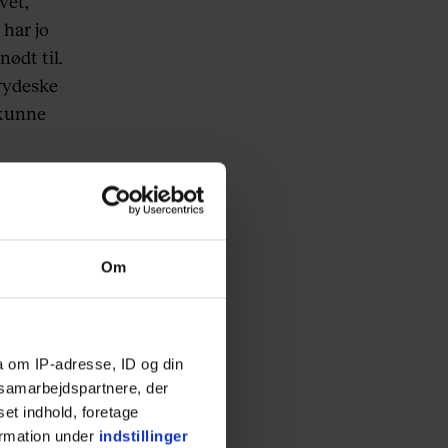
vet,
 har jo
ødt til.
rydeske
 kunne
give den
ikke
Om
kke kan
a om IP-adresse, ID og din
s samarbejdspartnere, der
set indhold, foretage
ormation under
indstillinger