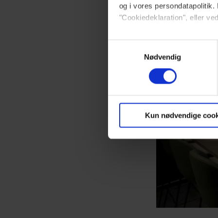
og i vores persondatapolitik. 
"Cookiedeklaration", eller ved
Dine valg anvendes på hele w
Samtykkevalg
Nødvendig
Vi ønsker dit samtykke til at 
Vi anvender egne cookies og c
om IP, ID og din browser for a
markedsføring, så vi kan opti
Kun nødvendige cook
sociale medier.
Du kan til enhver tid trække 
brug af cookies, samarbejdsp
vores
privatlivspolitik
og
co