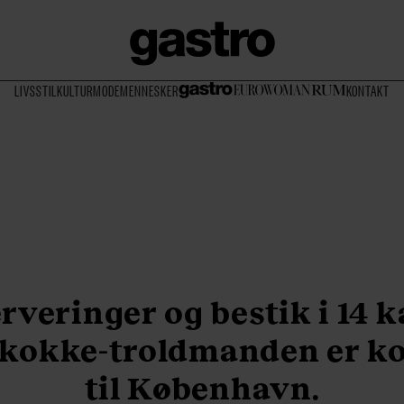
LIVSSTIL
KULTUR
MODE
MENNESKER
KONTAKT
erveringer og bestik i 14 k
- kokke-troldmanden er 
til København.