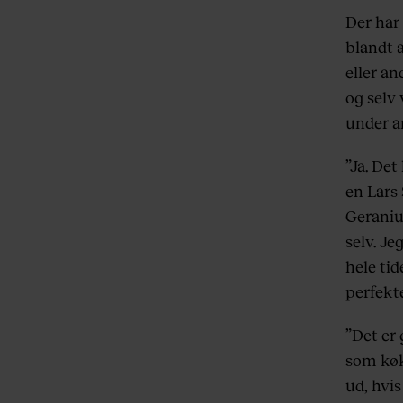
Der har
blandt 
eller a
og selv 
under a
”Ja. Det
en Lars 
Geraniu
selv. J
hele tid
perfekte
”Det er 
som køk
ud, hvis