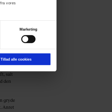
 fra vores
yng
Marketing
vandet
ournalistisk indhold til dig.
arme
emmeside. Vi indsamler data
er samt til brug for
ktioner i forbindelse med
Tillad alle cookies
t, salt
ad den
 Du kan læse mere om vores
ermed i både
n gryde
. Anret