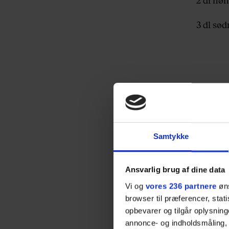
3 dl sø
Samtykke
½ citro
Ansvarlig brug af dine data
Peber
Vi og
vores 236 partnere
øns
Fuglegr
browser til præferencer, stat
opbevarer og tilgår oplysning
2 spsk.
annonce- og indholdsmåling,