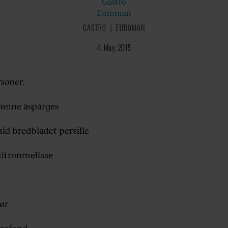
Gastro
Euroman
GASTRO
EUROMAN
4. May. 2015
rsoner.
rønne asparges
ld bredbladet persille
citronmelisse
ør
nsefond