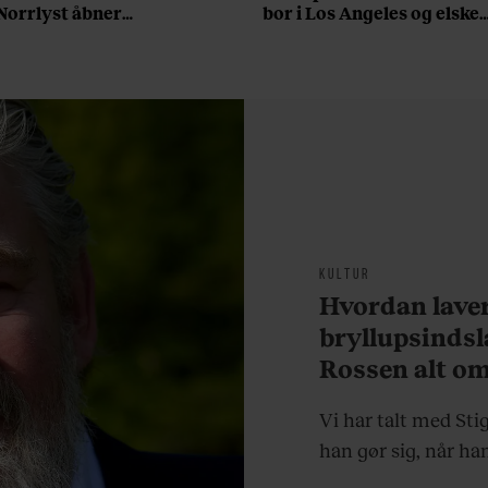
Norrlyst åbner
bor i Los Angeles og elsker
burgerrestaurant med
sin morgenrutine: ”Jeg
Casper Drømme
laver 300 squats og 200
armbøjninger hver
morgen”
KULTUR
Hvordan lave
bryllupsindsl
Rossen alt o
Vi har talt med Sti
han gør sig, når han