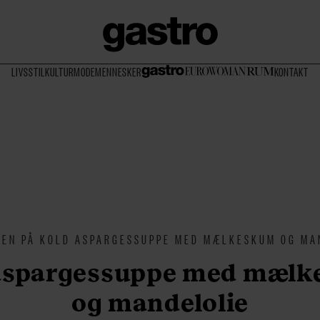
LIVSSTIL
KULTUR
MODE
MENNESKER
KONTAKT
TEN PÅ KOLD ASPARGESSUPPE MED MÆLKESKUM OG MA
aspargessuppe med mæl
og mandelolie