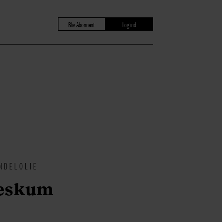
Bliv Abonnent
Log ind
NDELOLIE
keskum