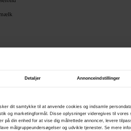
dmælk
Detaljer
Annonceindstillinger
n
ker dit samtykke til at anvende cookies og indsamle persondat
æs til pynt
istik og marketingformål. Disse oplysninger videregives til vore
er på din enhed for at vise dig målrettede annoncer, levere tilpas
 mandelolie
 lave målgruppeundersøgelser og udvikle tjenester. Se mere inf