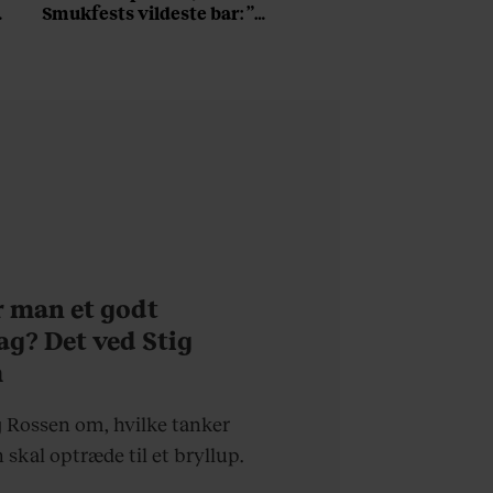
Smukfests vildeste bar: ”Vi
har en flaske til 29.000, og
den skal sgu nok blive
nappet”
r man et godt
ag? Det ved Stig
m
g Rossen om, hvilke tanker
 skal optræde til et bryllup.