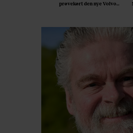
prøvekørt den nye Volvo
EX60: ”Den kører som et
svensk eventyr”