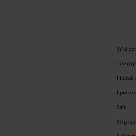
Til 4 pe
600 g g
1 håndfu
1 potte 
Salt
50 g sm
2 dl hø