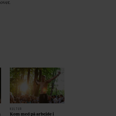
over.
KULTUR
n
Kom med på arbejde i