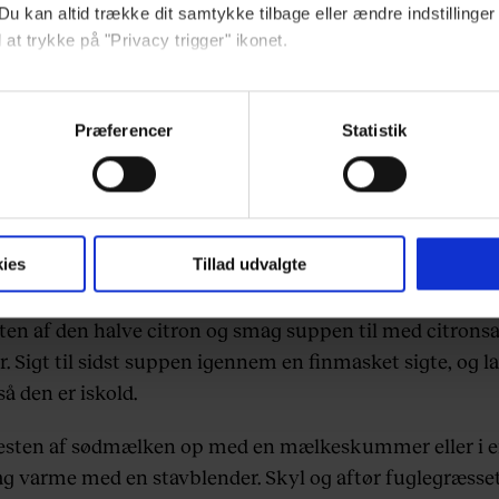
Du kan altid trække dit samtykke tilbage eller ændre indstillinger
n tørre rodende af aspargesene, og skyl dem. Skyl og sl
 at trykke på "Privacy trigger" ikonet.
 og citronmelisse.
ebsitet.
Præferencer
Statistik
 de grønne asparges i saltet vand i ca. 1 minut, og sigt 
indsamle og bruge data for at kunne levere og finansiere relevant j
g smør, hønsefond og 2/3 af sødmælken op. Blend den v
ookies fra tredjeparter til at at optimere dit besøg på vores hj
nd med aspargesene, persille og citronmelisse.
t sikre funktionalitet, generere statistik og huske dine præferenc
mere vores reklametiltag på sociale medier og til at vise dig fun
ies
Tillad udvalgte
ten af den halve citron og smag suppen til med citronsaf
. Sigt til sidst suppen igennem en finmasket sigte, og l
dit samtykke tilbage via linket, du finder i vores cookiepolitik.
artnere og behandling af dine personoplysninger i forbindelse h
 så den er iskold.
okiepolitik
.
sten af sødmælken op med en mælkeskummer eller i e
ag varme med en stavblender. Skyl og aftør fuglegræsset