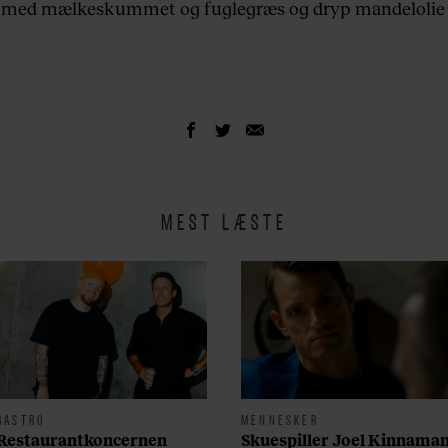
med mælkeskummet og fuglegræs og dryp mandelolie 
MEST LÆSTE
GASTRO
MENNESKER
Restaurantkoncernen
Skuespiller Joel Kinnama