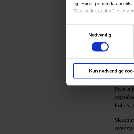
og i vores persondatapolitik. 
Skær de
"Cookiedeklaration", eller ved
persille
Dine valg anvendes på hele w
Samtykkevalg
Nødvendig
Blanchér
Vi ønsker dit samtykke til at 
fra. Ko
Vi anvender egne cookies og c
mælkefo
om IP, ID og din browser for a
markedsføring, så vi kan opti
Kun nødvendige cook
sociale medier.
Pres saf
og peber
Du kan til enhver tid trække 
brug af cookies, samarbejdsp
køle af,
vores
privatlivspolitik
og
co
Skum re
over sv