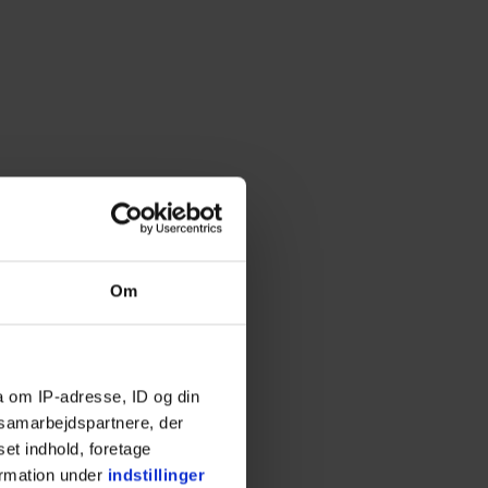
Om
a om IP-adresse, ID og din
s samarbejdspartnere, der
set indhold, foretage
ormation under
indstillinger