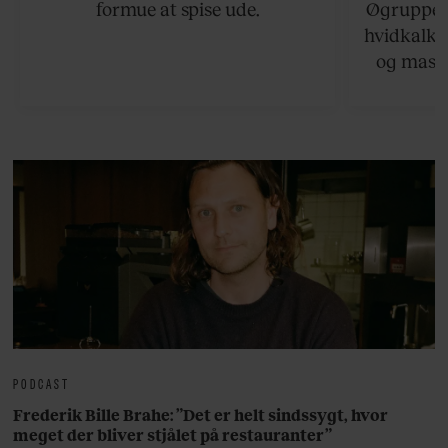
formue at spise ude.
Øgruppen 
hvidkalke
og masse
viser v
bedste ø
lan
PODCAST
Frederik Bille Brahe: ”Det er helt sindssygt, hvor
meget der bliver stjålet på restauranter”