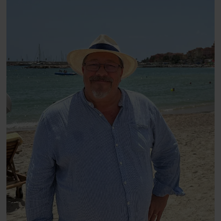
Danmarks største popstjerne selv
fortællerens plads i et portræt om
arv, angst, familieliv, frygten for
at miste stemmen og den
livsglæde, han nægter at give slip
på.