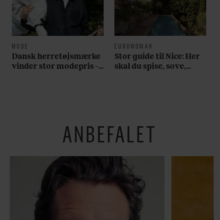
MODE
EUROWOMAN
Dansk herretøjsmærke
Stor guide til Nice: Her
vinder stor modepris –
skal du spise, sove,
og en masse penge
bade, drikke vin,
shoppe og se på kunst
ANBEFALET