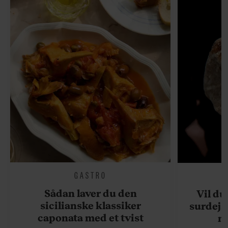
GASTRO
Sådan laver du den
Vil du
sicilianske klassiker
surdejs
caponata med et tvist
n