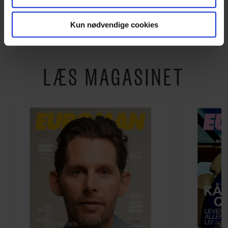
RASMUS SEEBACH
vise dig funktioner i forbindelse med sociale medier.
Kun nødvendige cookies
Du kan til enhver tid trække dit samtykke tilbage via
linket, du finder i vores cookiepolitik. Du kan læse mere
LÆS MAGASINET
om vores brug af cookies, samarbejdspartnere og
behandling af dine personoplysninger i forbindelse
hermed i både vores
privatlivspolitik
og
cookiepolitik
.