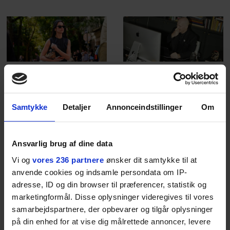
krydsfeltet mellem tennis, performance og moderne
livsstil.
LIVSSTIL
NYHEDSBREV
Dua Lipa har
opdatereret sin guide til
Skriv dig op til
København. Og den er –
Euromans nyhedsbrev
Samtykke
Detaljer
Annonceindstillinger
Om
ikke overraskende –
her
ganske forudsigelig
Ansvarlig brug af dine data
Vi og
vores 236 partnere
ønsker dit samtykke til at
anvende cookies og indsamle persondata om IP-
adresse, ID og din browser til præferencer, statistik og
Jeg er udpræget
marketingformål. Disse oplysninger videregives til vores
samarbejdspartnere, der opbevarer og tilgår oplysninger
midterbarn. Når min far
på din enhed for at vise dig målrettede annoncer, levere