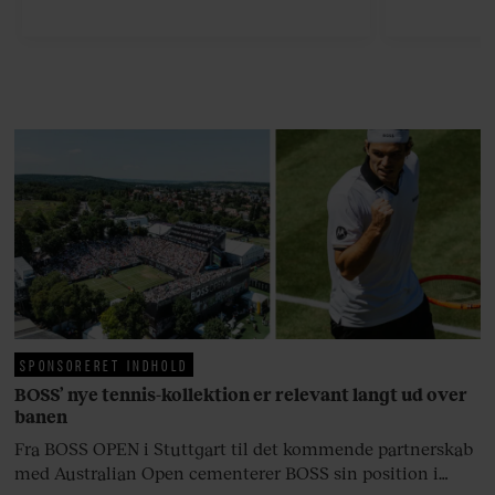
finder den lykkelige udgang. Nu,
efter 10 års albumpause, er den
rosenrøde forelskelse trådt i
baggrunden; den naive dreng er
blevet voksen. Her indtager
Danmarks største popstjerne selv
fortællerens plads i et portræt om
arv, angst, familieliv, frygten for
at miste stemmen og den
livsglæde, han nægter at give slip
på.
SPONSORERET INDHOLD
BOSS’ nye tennis-kollektion er relevant langt ud over
banen
Fra BOSS OPEN i Stuttgart til det kommende partnerskab
med Australian Open cementerer BOSS sin position i