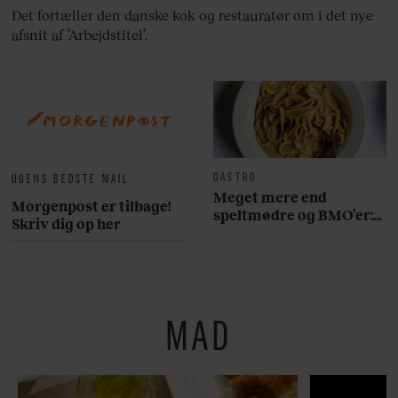
Det fortæller den danske kok og restauratør om i det nye
afsnit af ’Arbejdstitel’.
GASTRO
UGENS BEDSTE MAIL
Meget mere end
Morgenpost er tilbage!
speltmødre og BMO’er:
Skriv dig op her
Her er 10 fremragende
restauranter på
Østerbro
MAD