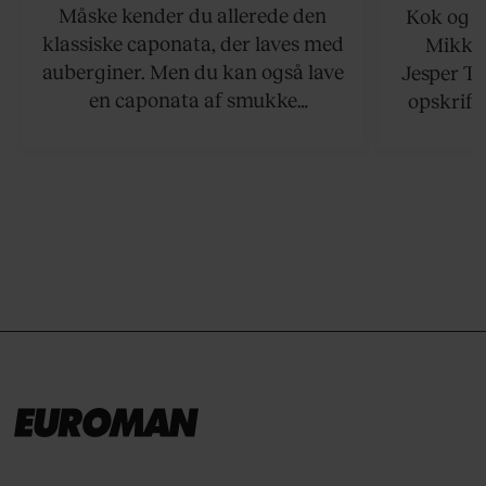
Måske kender du allerede den
Kok og g
klassiske caponata, der laves med
Mikkel
auberginer. Men du kan også lave
Jesper To
en caponata af smukke
opskrift 
artiskokker. Servér den lun eller
som ka
ved stuetemperatur med godt
måltider –
brød til.