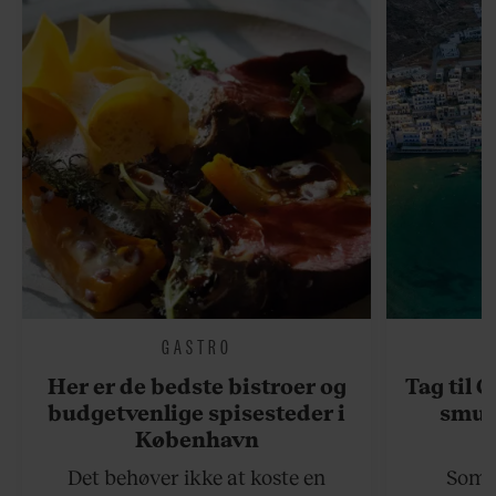
GASTRO
Her er de bedste bistroer og
Tag til 
budgetvenlige spisesteder i
smukk
København
Det behøver ikke at koste en
Somme