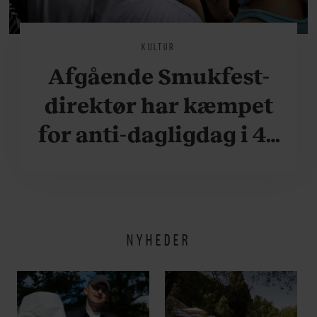
KULTUR
Afgående Smukfest-
direktør har kæmpet
for anti-dagligdag i 46
år: ”Det er blevet
utroligt svært bare at
være menneske”
NYHEDER