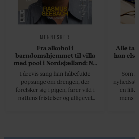
MENNESKER
Fra alkohol i
Alle ta
barndomshjemmet til villa
han elsk
med pool i Nordsjælland: Nu
skal du høre sandheden om
I årevis sang han håbefulde
Som na
Rasmus Seebach
popsange om drengen, der
nyhedsstr
forelsker sig i pigen, farer vild i
en lill
nattens fristelser og alligevel
mens an
finder den lykkelige udgang. Nu,
definer
efter 10 års albumpause, er den
mandlig
rosenrøde forelskelse trådt i
hvor 
baggrunden; den naive dreng er
insisterer
blevet voksen. Her indtager