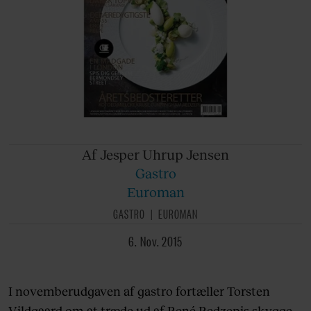
Af Jesper
Uhrup Jensen
Gastro
Euroman
GASTRO
EUROMAN
6. Nov. 2015
I novemberudgaven af gastro fortæller Torsten
Vildgaard om at træde ud af René Redzepis skygge