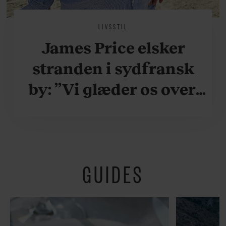
LIVSSTIL
James Price elsker
stranden i sydfransk
by: ”Vi glæder os over,
når vi kan være her i
ydersæsonerne, hvor
der er lidt mere
GUIDES
fredeligt”