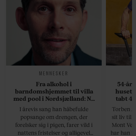
MENNESKER
Fra alkohol i
54-åri
barndomshjemmet til villa
huset 
med pool i Nordsjælland: Nu
tabt 40
skal du høre sandheden om
drøm: 
I årevis sang han håbefulde
Torben An
Rasmus Seebach
skældud 
popsange om drengen, der
sit liv ti
forelsker sig i pigen, farer vild i
Mont Vent
nattens fristelser og alligevel
har han f