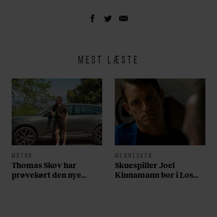
MEST LÆSTE
MOTOR
MENNESKER
Thomas Skov har
Skuespiller Joel
prøvekørt den nye
Kinnamann bor i Los
Volvo EX60: ”Den kører
Angeles og elsker sin
som et svensk eventyr”
morgenrutine: ”Jeg
laver 300 squats og 200
armbøjninger hver