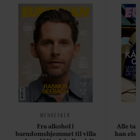
MENNESKER
Fra alkohol i
Alle ta
barndomshjemmet til villa
han elsk