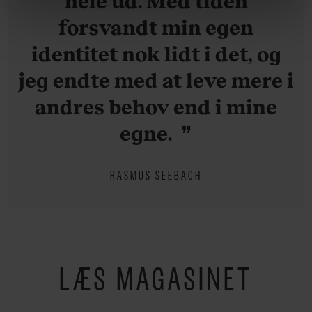
hele ud. Med tiden
linket, du finder i vores cookiepolitik. Du kan læse mere
forsvandt min egen
om vores brug af cookies, samarbejdspartnere og
behandling af dine personoplysninger i forbindelse
identitet nok lidt i det, og
hermed i både vores
privatlivspolitik
og
cookiepolitik
.
jeg endte med at leve mere i
andres behov end i mine
egne.
RASMUS SEEBACH
LÆS MAGASINET