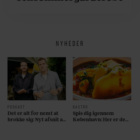
NYHEDER
PODCAST
GASTRO
Det er alt for nemt at
Spis dig igennem
brokke sig: Nyt afsnit af
København: Her er de
’Arbejdstitel’ handler
bedste madmarkeder
om alt det, der gør
verden lidt sjovere og