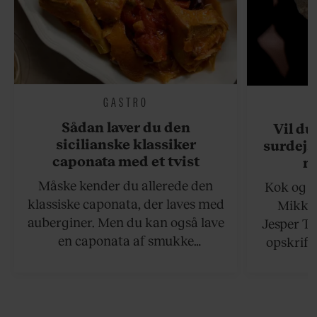
GASTRO
Sådan laver du den
Vil du
sicilianske klassiker
surdejs
caponata med et tvist
n
Måske kender du allerede den
Kok og g
klassiske caponata, der laves med
Mikkel
auberginer. Men du kan også lave
Jesper To
en caponata af smukke
opskrift 
artiskokker. Servér den lun eller
som ka
ved stuetemperatur med godt
måltider –
brød til.