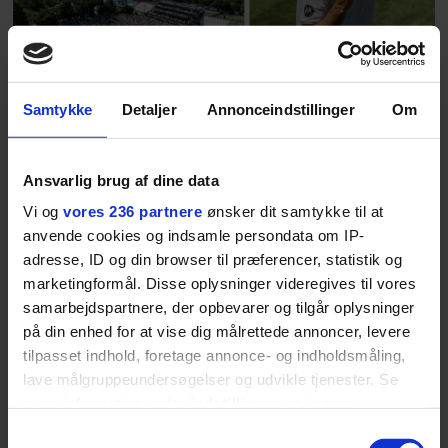
at miste stemmen og den
livsglæde, han nægter at give slip
på.
Samtykke
Detaljer
Annonceindstillinger
Om
SPONSORERET INDHOLD
BOSS’ nye tennis-kollektion er relevant langt ud over
banen
Ansvarlig brug af dine data
Fra BOSS OPEN i Stuttgart til det kommende partnerskab
Vi og
vores 236 partnere
ønsker dit samtykke til at
med Australian Open cementerer BOSS sin position i
anvende cookies og indsamle persondata om IP-
krydsfeltet mellem tennis, performance og moderne
adresse, ID og din browser til præferencer, statistik og
livsstil.
marketingformål. Disse oplysninger videregives til vores
samarbejdspartnere, der opbevarer og tilgår oplysninger
på din enhed for at vise dig målrettede annoncer, levere
tilpasset indhold, foretage annonce- og indholdsmåling,
lave målgruppeundersøgelser og udvikle tjenester. Se
LIVSSTIL
NYHEDSBREV
mere information under
indstillinger
og i vores
Dua Lipa har
persondatapolitik. Du kan altid trække dit samtykke
opdatereret sin guide til
Skriv dig op til
Samtykkevalg