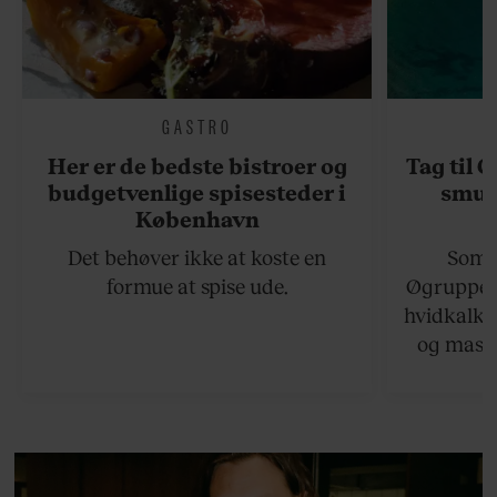
GASTRO
Her er de bedste bistroer og
Tag til 
budgetvenlige spisesteder i
smukk
København
Det behøver ikke at koste en
Somme
formue at spise ude.
Øgruppen 
hvidkalke
og masse
viser v
bedste ø
lan