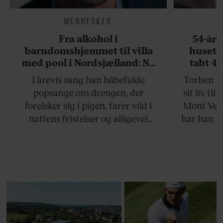
MENNESKER
Fra alkohol i
54-åri
barndomshjemmet til villa
huset 
med pool i Nordsjælland: Nu
tabt 40
skal du høre sandheden om
drøm: 
I årevis sang han håbefulde
Torben An
Rasmus Seebach
skældud 
popsange om drengen, der
sit liv ti
forelsker sig i pigen, farer vild i
Mont Vent
nattens fristelser og alligevel
har han f
finder den lykkelige udgang. Nu,
efter 10 års albumpause, er den
rosenrøde forelskelse trådt i
baggrunden; den naive dreng er
blevet voksen. Her indtager
Danmarks største popstjerne selv
fortællerens plads i et portræt om
arv, angst, familieliv, frygten for