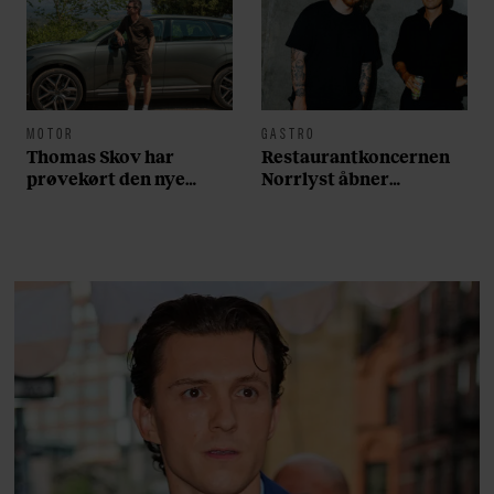
MOTOR
GASTRO
Thomas Skov har
Restaurantkoncernen
prøvekørt den nye
Norrlyst åbner
Volvo EX60: ”Den kører
burgerrestaurant med
som et svensk eventyr”
Casper Drømme