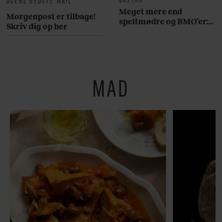
UGENS BEDSTE MAIL
Meget mere end
Morgenpost er tilbage!
speltmødre og BMO’er:
Skriv dig op her
Her er 10 fremragende
restauranter på
Østerbro
MAD