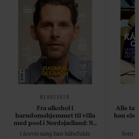
MENNESKER
Fra alkohol i
Alle ta
barndomshjemmet til villa
han elsk
med pool i Nordsjælland: Nu
skal du høre sandheden om
I årevis sang han håbefulde
Som na
Rasmus Seebach