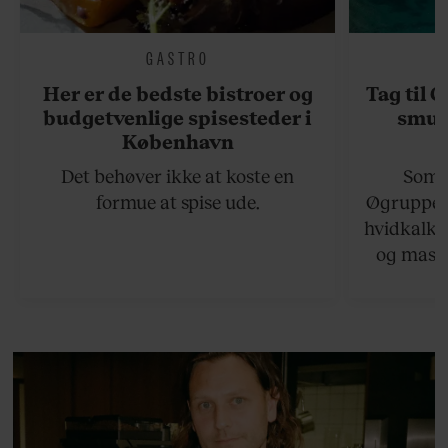
GASTRO
Her er de bedste bistroer og
Tag til 
budgetvenlige spisesteder i
smukk
København
Det behøver ikke at koste en
Somme
formue at spise ude.
Øgruppen 
hvidkalke
og masse
viser v
bedste ø
lan