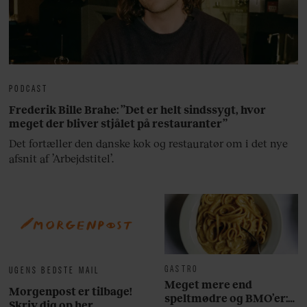
PODCAST
Frederik Bille Brahe: ”Det er helt sindssygt, hvor
meget der bliver stjålet på restauranter”
Det fortæller den danske kok og restauratør om i det nye
afsnit af ’Arbejdstitel’.
GASTRO
UGENS BEDSTE MAIL
Meget mere end
Morgenpost er tilbage!
speltmødre og BMO’er:
Skriv dig op her