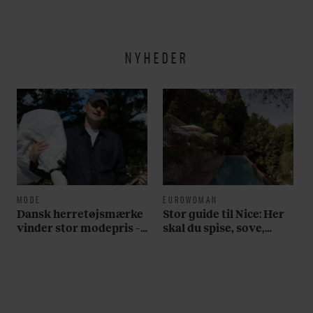
utroligt svært bare at
være menneske”
NYHEDER
MODE
EUROWOMAN
Dansk herretøjsmærke
Stor guide til Nice: Her
vinder stor modepris –
skal du spise, sove,
og en masse penge
bade, drikke vin,
shoppe og se på kunst