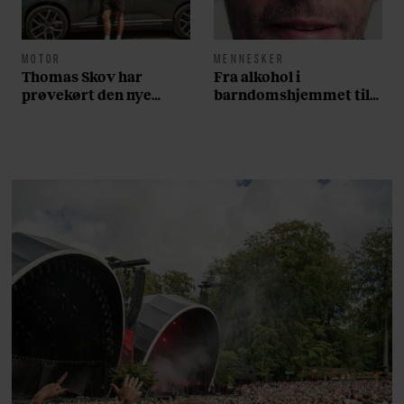
MOTOR
MENNESKER
Thomas Skov har
Fra alkohol i
prøvekørt den nye
barndomshjemmet til
Volvo EX60: ”Den kører
villa med pool i
som et svensk eventyr”
Nordsjælland: Nu skal
du høre sandheden om
Rasmus Seebach