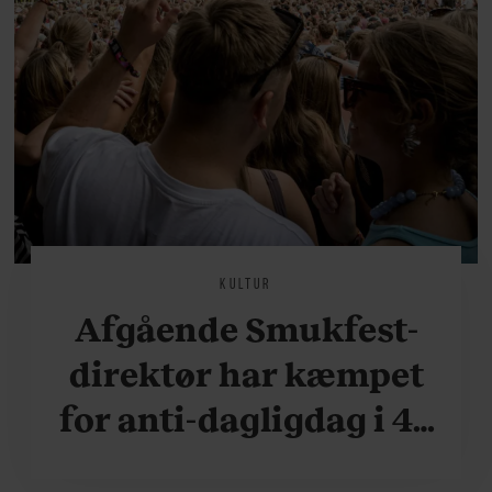
KULTUR
Afgående Smukfest-
direktør har kæmpet
for anti-dagligdag i 46
år: ”Det er blevet