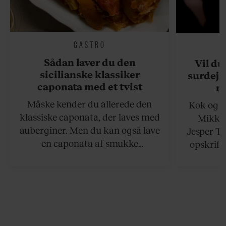
GASTRO
Sådan laver du den
Vil du
sicilianske klassiker
surdejs
caponata med et tvist
n
Måske kender du allerede den
Kok og g
klassiske caponata, der laves med
Mikkel
auberginer. Men du kan også lave
Jesper To
en caponata af smukke
opskrift 
artiskokker. Servér den lun eller
som ka
ved stuetemperatur med godt
måltider –
brød til.