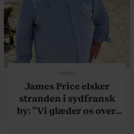
LIVSSTIL
James Price elsker
stranden i sydfransk
by: ”Vi glæder os over,
når vi kan være her i