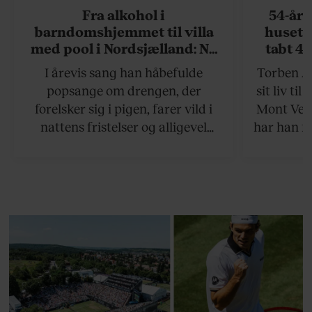
Fra alkohol i
54-åri
barndomshjemmet til villa
huset 
med pool i Nordsjælland: Nu
tabt 40
skal du høre sandheden om
drøm: 
I årevis sang han håbefulde
Torben An
Rasmus Seebach
skældud 
popsange om drengen, der
sit liv ti
forelsker sig i pigen, farer vild i
Mont Vent
nattens fristelser og alligevel
har han f
finder den lykkelige udgang. Nu,
efter 10 års albumpause, er den
rosenrøde forelskelse trådt i
baggrunden; den naive dreng er
blevet voksen. Her indtager
Danmarks største popstjerne selv
fortællerens plads i et portræt om
arv, angst, familieliv, frygten for
at miste stemmen og den
livsglæde, han nægter at give slip