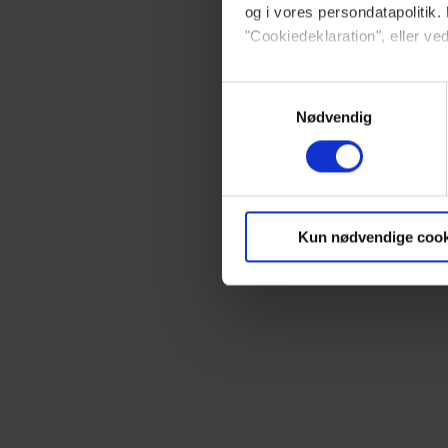
og i vores persondatapolitik. 
skræmte
"Cookiedeklaration", eller ved
velfærd
den så 
Dine valg anvendes på hele w
Samtykkevalg
Nødvendig
Kan str
Vi ønsker dit samtykke til at 
Vi anvender egne cookies og c
om IP, ID og din browser for a
markedsføring, så vi kan opti
Kun nødvendige cook
sociale medier.
Du kan til enhver tid trække 
brug af cookies, samarbejdsp
vores
privatlivspolitik
og
co