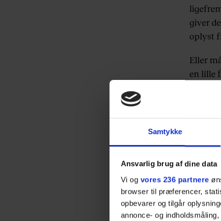
ligefre
giver de
oplyst f
Eller m
en lille
Utøy
Erik Pop
Samtykke
unge no
os tilsk
Ansvarlig brug af dine data
rundt o
Vi og
vores 236 partnere
øns
tid, og 
browser til præferencer, stat
opbevarer og tilgår oplysning
Midt i v
annonce- og indholdsmåling,
teltpla