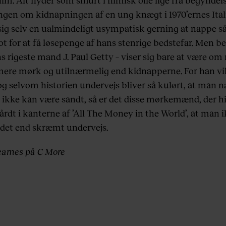
ilm. Alt flyder som smurt i filmisk olie lige fra begyndel
ingen om kidnapningen af en ung knægt i 1970’ernes Ital
i sig selv en ualmindeligt usympatisk gerning at nappe s
blot for at få løsepenge af hans stenrige bedstefar. Men b
s rigeste mand J. Paul Getty – viser sig bare at være om
ere mørk og utilnærmelig end kidnapperne. For han vil
 og selvom historien undervejs bliver så kulørt, at man 
et ikke kan være sandt, så er det disse mørkemænd, der h
hårdt i kanterne af ’All The Money in the World’, at man 
ndet end skræmt undervejs.
eames på C More