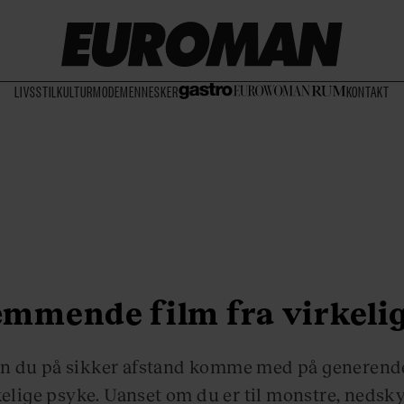
LIVSSTIL
KULTUR
MODE
MENNESKER
KONTAKT
æmmende film fra virkeli
an du på sikker afstand komme med på generende 
lige psyke. Uanset om du er til monstre, nedsky