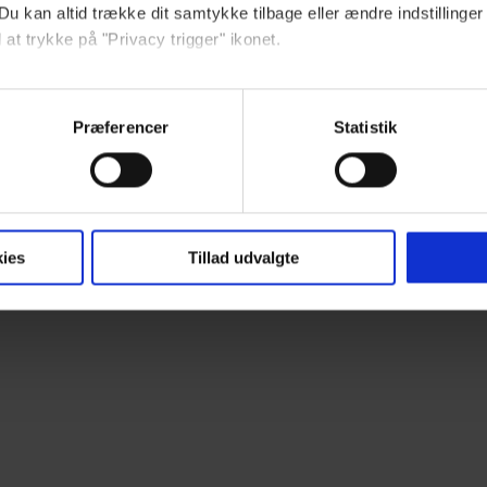
Du kan altid trække dit samtykke tilbage eller ændre indstillinger
 unge, der ikke kan fatte, at sådan et attentat rammer 
 at trykke på "Privacy trigger" ikonet.
sland højt imod nord. Dette er en fiktionsfilm, men Pop
realistisk, at man glemmer alt omkring sig.
ebsitet.
Præferencer
Statistik
eames på Viaplay
indsamle og bruge data for at kunne levere og finansiere relevant j
ookies fra tredjeparter til at at optimere dit besøg på vores hj
t sikre funktionalitet, generere statistik og huske dine præferenc
mere vores reklametiltag på sociale medier og til at vise dig fun
ies
Tillad udvalgte
dit samtykke tilbage via linket, du finder i vores cookiepolitik.
artnere og behandling af dine personoplysninger i forbindelse h
okiepolitik
.