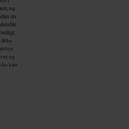
sen i
ien, og
ådan en
edstefar
 muligt
 ikke
næsten
iver og
ikke kan