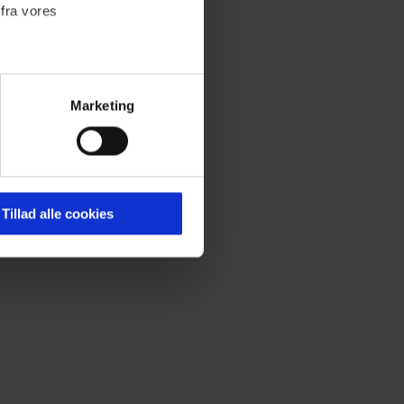
 fra vores
et
pe gør
Marketing
ournalistisk indhold til dig.
emmeside. Vi indsamler data
er samt til brug for
ktioner i forbindelse med
Tillad alle cookies
 Du kan læse mere om vores
ermed i både