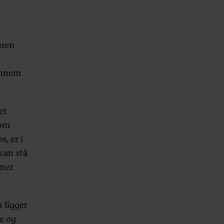
 men
gennem
et
 om
, er i
kan stå
rmer
 ligger
e og