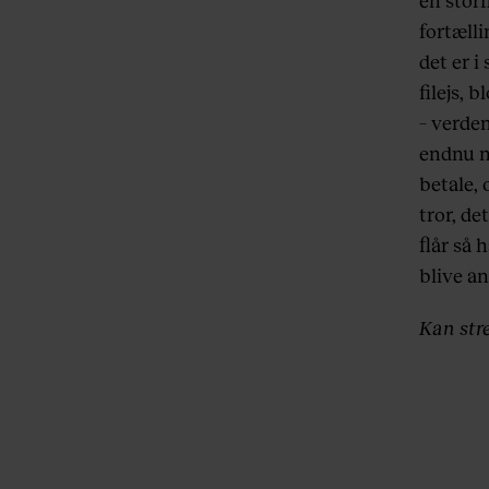
en storf
fortæll
det er 
filejs, 
– verden
endnu m
betale,
tror, d
flår så 
blive a
Kan str