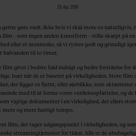
29. Apr. 2019
 gerne gøre ondt. Ikke hvis vi skal more os naturligvis,
n film – som ingen anden kunstform – stille skarpt på en
hed eller et menneske, så vi rystes godt og grundigt i
 halvanden til to timer.
film giver i bedste fald indsigt og bedre forståelse for d
lige. Især når de er baseret på virkeligheden. Store film
r, der ligger os fjernt, eller øjeblikke, som skræmmer os
seende med til at forme vores verdensopfattelse, og de 
 som vigtige dokumenter i en virkelighed, der ellers sto
 et mere og mere hastigt tempo.
fem film, der tager udgangspunkt i virkeligheden, og som
nske streamingtjenester for tiden. Alle er de ubehagelig