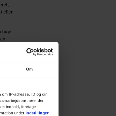
eret,
t eller
n tage
den.
fter de
Om
ruktøren
går
 i nyere
a om IP-adresse, ID og din
lig.
s samarbejdspartnere, der
set indhold, foretage
ar set på
ormation under
indstillinger
sser af