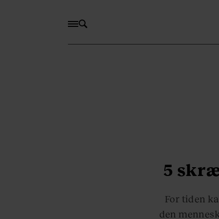
5 skr
For tiden k
den menneske