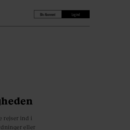
Bliv Abonnent
Log ind
gheden
rejser ind i
dninger eller