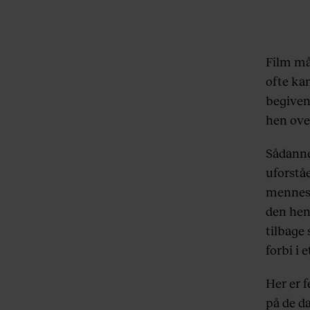
Film må
ofte ka
begiven
hen over
Sådanne 
uforståe
menneske
den hen
tilbage
forbi i
Her er 
på de da