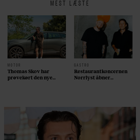
MEST LÆSTE
MOTOR
GASTRO
Thomas Skov har
Restaurantkoncernen
prøvekørt den nye
Norrlyst åbner
Volvo EX60: ”Den kører
burgerrestaurant med
som et svensk eventyr”
Casper Drømme