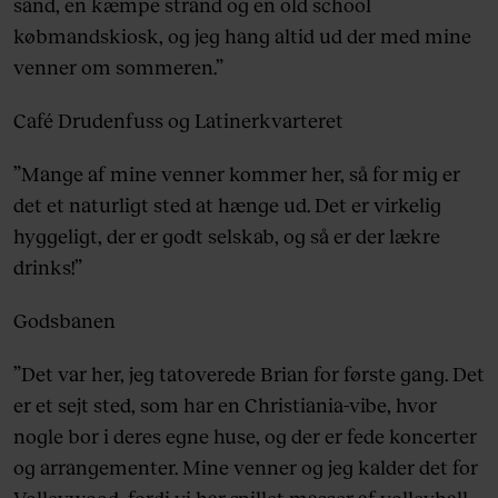
sand, en kæmpe strand og en old school
købmandskiosk, og jeg hang altid ud der med mine
venner om sommeren.”
Café Drudenfuss og Latinerkvarteret
”Mange af mine venner kommer her, så for mig er
det et naturligt sted at hænge ud. Det er virkelig
hyggeligt, der er godt selskab, og så er der lækre
drinks!”
Godsbanen
”Det var her, jeg tatoverede Brian for første gang. Det
er et sejt sted, som har en Christiania-vibe, hvor
nogle bor i deres egne huse, og der er fede koncerter
og arrangementer. Mine venner og jeg kalder det for
Volleywood, fordi vi har spillet masser af volleyball