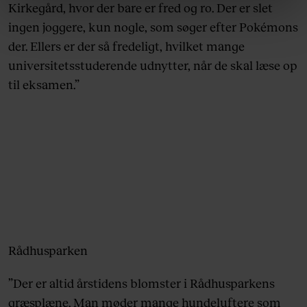
linket, du finder i vores cookiepolitik. Du kan læse mere
Kirkegård, hvor der bare er fred og ro. Der er slet
om vores brug af cookies, samarbejdspartnere og
ingen joggere, kun nogle, som søger efter Pokémons
behandling af dine personoplysninger i forbindelse
der. Ellers er der så fredeligt, hvilket mange
hermed i både vores
privatlivspolitik
og
cookiepolitik
.
universitetsstuderende udnytter, når de skal læse op
til eksamen.”
Rådhusparken
”Der er altid årstidens blomster i Rådhusparkens
græsplæne. Man møder mange hundeluftere som