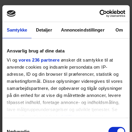
Samtykke
Detaljer
Annonceindstillinger
Om
Ansvarlig brug af dine data
Latinerkvarteret
Vi og
vores 236 partnere
ønsker dit samtykke til at
anvende cookies og indsamle persondata om IP-
”Det er et af de mest internationale handelsområder
adresse, ID og din browser til præferencer, statistik og
i hele Danmark med en bred vifte af butikker og
marketingformål. Disse oplysninger videregives til vores
gode restauranter. Det er et kvarter, der er opstået
samarbejdspartnere, der opbevarer og tilgår oplysninger
organisk, og det kan man mærke.”
på din enhed for at vise dig målrettede annoncer, levere
tilpasset indhold, foretage annonce- og indholdsmåling,
Den Permanente Badeanstalt
lave målgruppeundersøgelser og udvikle tjenester. Se
mere information under
indstillinger
og i vores
”Det er den smukkeste badeanstalt, jeg nogensinde
persondatapolitik. Du kan altid trække dit samtykke
Samtykkevalg
har oplevet. Super velholdt. Og så har de en
tilbage eller ændre indstillinger fra vores
Nødvendig