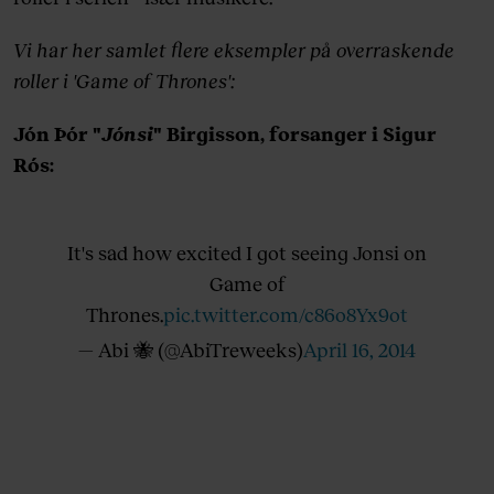
Vi har her samlet flere eksempler på overraskende
roller i 'Game of Thrones':
Jón Þór "
Jónsi
" Birgisson, forsanger i Sigur
Rós:
It's sad how excited I got seeing Jonsi on
Game of
Thrones.
pic.twitter.com/c86o8Yx9ot
— Abi 🐝 (@AbiTreweeks)
April 16, 2014