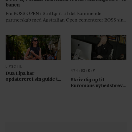
banen
Fra BOSS OPEN i Stuttgart til det kommende
partnerskab med Australian Open cementerer BOSS sin
position i krydsfeltet mellem tennis, performance og
moderne livsstil.
LIVSSTIL
NYHEDSBREV
Dua Lipa har
opdatereret sin guide til
Skriv dig op til
København. Og den er –
Euromans nyhedsbrev
ikke overraskende –
her
ganske forudsigelig