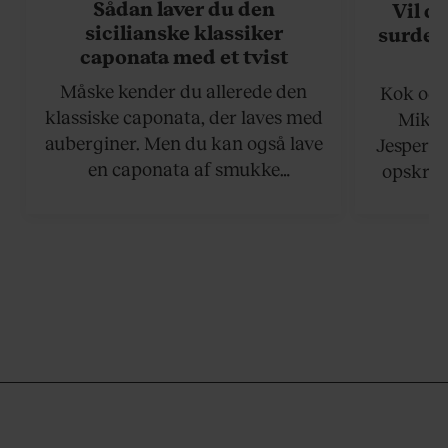
Sådan laver du den
Vil du
sicilianske klassiker
surdej
caponata med et tvist
n
Måske kender du allerede den
Kok og 
klassiske caponata, der laves med
Mikke
auberginer. Men du kan også lave
Jesper T
en caponata af smukke
opskrift
artiskokker. Servér den lun eller
som ka
ved stuetemperatur med godt
måltider 
brød til.