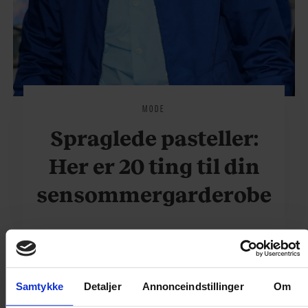
MODE
Spraglede pasteller:
Her er 20 ting til din
sensommergarderobe
Samtykke
Detaljer
Annonceindstillinger
Om
NYHEDER