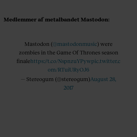
Medlemmer af metalbandet Mastodon:
Mastodon (
@mastodonmusic
) were
zombies in the Game Of Thrones season
finale
https://t.co/NspnzuYPyw
pic.twitter.c
om/RTuiURyOJ6
— Stereogum (@stereogum)
August 28,
2017