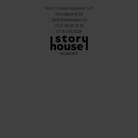
Story House Egmont A/S
Strødamvej 46
2100 København Ø
TLF: 89 87 51 51
CVR: 83131128