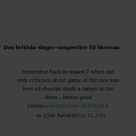
Den britiske singer-songwriter Ed Sheeran:
remember back in season 7 when our
only criticism about game of thrones was
how ed sheeran made a cameo in the
show ... lmaoo good
times
pic.twitter.com/ciVZ74yuUc
— m. (@m_hayatx)
May 14, 2019