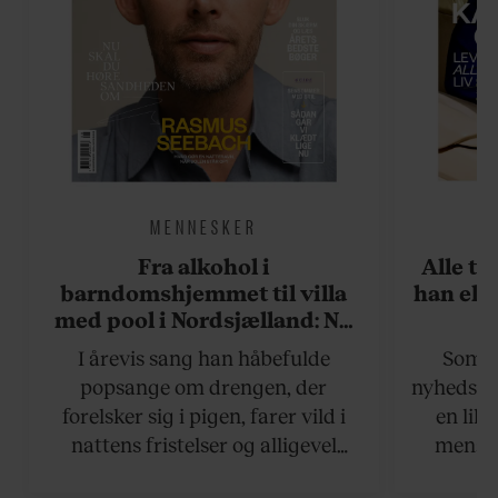
MENNESKER
Fra alkohol i
Alle ta
barndomshjemmet til villa
han els
med pool i Nordsjælland: Nu
skal du høre sandheden om
I årevis sang han håbefulde
Som n
Rasmus Seebach
popsange om drengen, der
nyhedsstr
forelsker sig i pigen, farer vild i
en lill
nattens fristelser og alligevel
mens a
finder den lykkelige udgang. Nu,
define