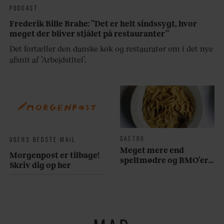
PODCAST
Frederik Bille Brahe: ”Det er helt sindssygt, hvor
meget der bliver stjålet på restauranter”
Det fortæller den danske kok og restauratør om i det nye
afsnit af ’Arbejdstitel’.
GASTRO
UGENS BEDSTE MAIL
Meget mere end
Morgenpost er tilbage!
speltmødre og BMO’er:
Skriv dig op her
Her er 10 fremragende
restauranter på
Østerbro