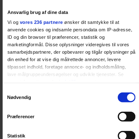
Ansvarlig brug af dine data
Vi og
vores 236 partnere
ønsker dit samtykke til at
anvende cookies og indsamle persondata om IP-adresse,
ID og din browser til præferencer, statistik og
marketingformål. Disse oplysninger videregives til vores
samarbejdspartnere, der opbevarer og tilgår oplysninger på
PODCAST
GASTRO
din enhed for at vise dig målrettede annoncer, levere
Det er alt for nemt at
Spis dig igennem
tilpasset indhold, foretage annonce- og indholdsmåling,
brokke sig: Nyt afsnit af
København: Her er de
lave målgruppeundersøgelser og udvikle tjenester. Se
’Arbejdstitel’ handler
bedste madmarkeder
mere information under
indstillinger
og i vores
om alt det, der gør
verden lidt sjovere og
persondatapolitik. Du kan altid trække dit samtykke tilbage
Samtykkevalg
hverdagen lidt lysere
eller ændre indstillinger fra vores "Cookiedeklaration", eller
Nødvendig
ved at trykke på "Privacy trigger" ikonet.
ANBEFALET
Præferencer
Dine valg anvendes på hele websitet.
Statistik