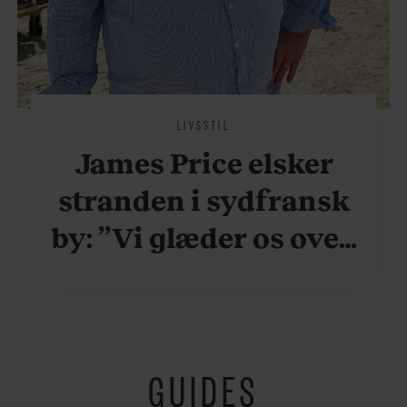
LIVSSTIL
James Price elsker
stranden i sydfransk
by: ”Vi glæder os over,
når vi kan være her i
ydersæsonerne, hvor
der er lidt mere
GUIDES
fredeligt”