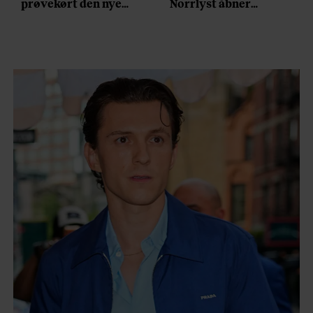
prøvekørt den nye
Norrlyst åbner
Volvo EX60: ”Den kører
burgerrestaurant med
som et svensk eventyr”
Casper Drømme