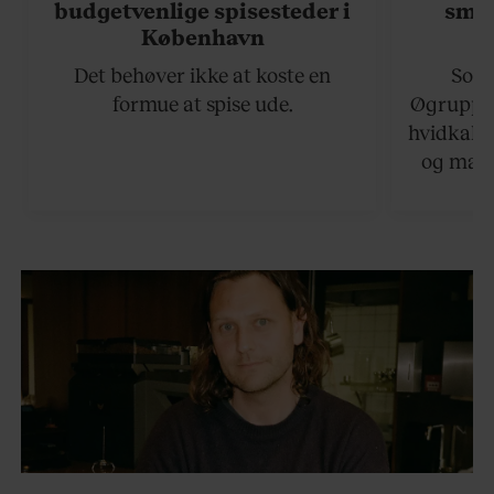
budgetvenlige spisesteder i
smuk
København
Det behøver ikke at koste en
Somm
formue at spise ude.
Øgruppen
hvidkalke
og mass
viser v
bedste 
la