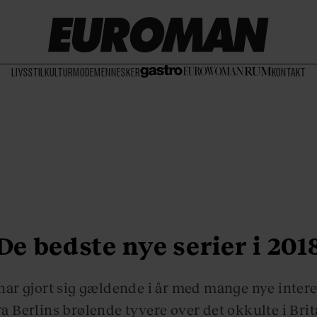
LIVSSTIL
KULTUR
MODE
MENNESKER
KONTAKT
De bedste nye serier i 201
har gjort sig gældende i år med mange nye interes
fra Berlins brølende tyvere over det okkulte i Brit