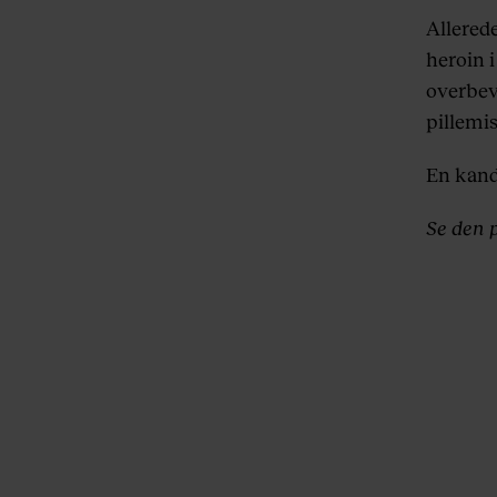
Allerede
heroin 
overbevi
pillemi
En kandi
Se den 