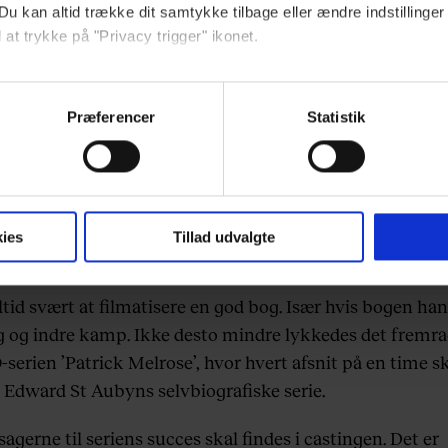
Du kan altid trække dit samtykke tilbage eller ændre indstillinger
 at trykke på "Privacy trigger" ikonet.
ebsitet.
Præferencer
Statistik
indsamle og bruge data for at kunne levere og finansiere relevant j
ookies fra tredjeparter til at at optimere dit besøg på vores hj
t sikre funktionalitet, generere statistik og huske dine præferenc
mere vores reklametiltag på sociale medier og til at vise dig fun
ies
Tillad udvalgte
rick Melrose
ltid svært at filmatisere en god bog. Især hvis bogen ha
dit samtykke tilbage via linket, du finder i vores cookiepolitik.
 og indre kamp. Ikke desto mindre lykkedes det fremr
artnere og behandling af dine personoplysninger i forbindelse h
serien ’Patrick Melrose’, hvor hvert afsnit på en time sk
okiepolitik
.
i Edward St Aubyns selvbiografiske serie.
sagerne til seriens succes skal findes i castingen. Det er