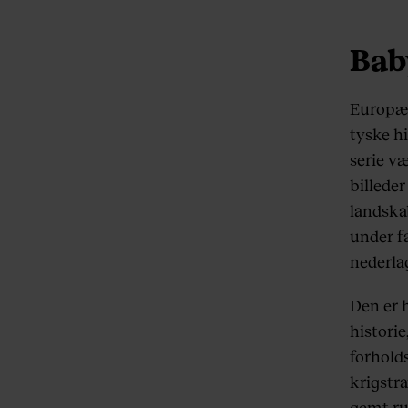
Bab
Europæi
tyske hi
serie væ
billede
landskab
under fa
nederlag
Den er h
historie
forholds
krigstr
gemt ru