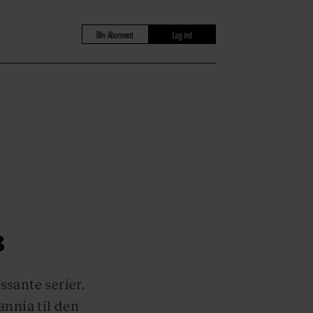
Bliv Abonnent
Log ind
8
sante serier.
annia til den