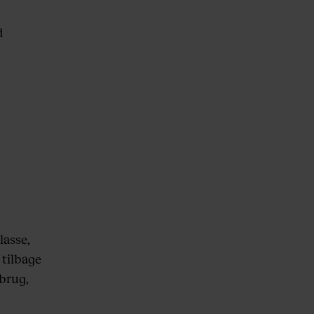
d
lasse,
 tilbage
sbrug,