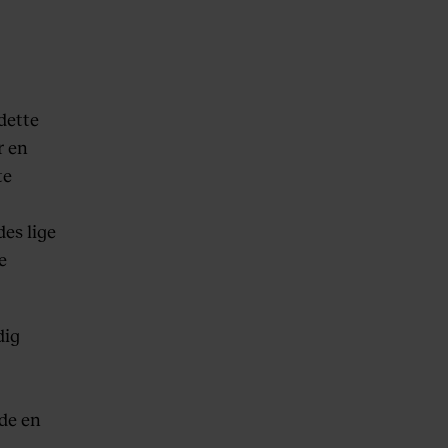
dette
r en
te
des lige
e
dig
de en