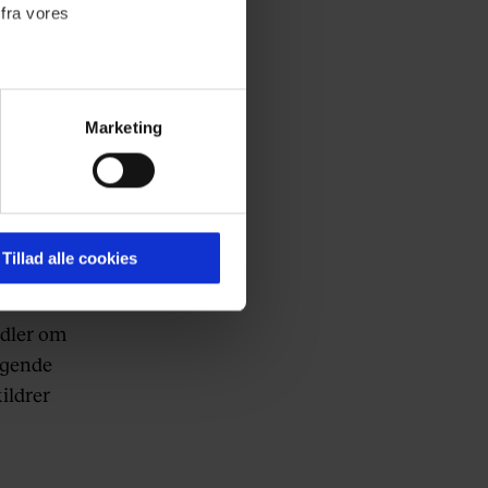
 fra vores
Marketing
ournalistisk indhold til dig.
emmeside. Vi indsamler data
er samt til brug for
ktioner i forbindelse med
Tillad alle cookies
ndler om
 Du kan læse mere om vores
agende
ermed i både
ildrer