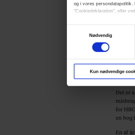
og i vores persondatapolitik. 
"Cookiedeklaration", eller ved
Dine valg anvendes på hele w
Samtykkevalg
Nødvendig
Vi ønsker dit samtykke til at 
Vi anvender egne cookies og c
om IP, ID og din browser for a
markedsføring, så vi kan opti
Kun nødvendige cook
Pat
sociale medier.
Det er a
Du kan til enhver tid trække 
misbrug
brug af cookies, samarbejdsp
for HBO-
vores
privatlivspolitik
og
co
en bog 
En af år