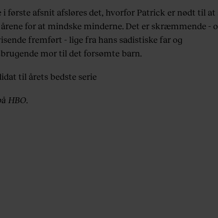
 i første afsnit afsløres det, hvorfor Patrick er nødt til a
i årene for at mindske minderne. Det er skræmmende - 
sende fremført - lige fra hans sadistiske far og
sbrugende mor til det forsømte barn.
dat til årets bedste serie
på HBO.