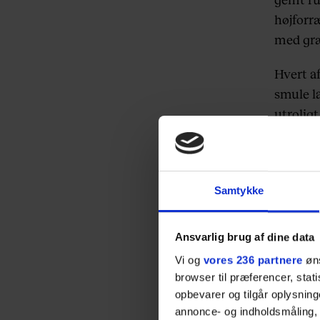
højforræ
med græ
Hvert af
smule la
utroligt
Se den 
Samtykke
Ansvarlig brug af dine data
Vi og
vores 236 partnere
øns
browser til præferencer, stat
opbevarer og tilgår oplysning
annonce- og indholdsmåling,