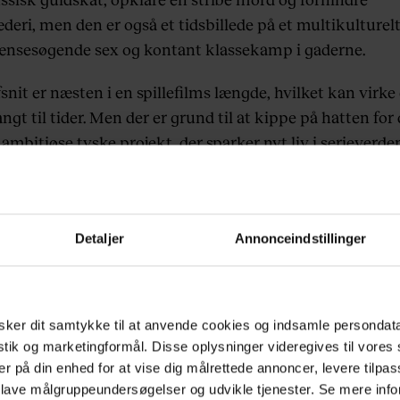
deri, men den er også et tidsbillede på et multikulturelt
nsesøgende sex og kontant klassekamp i gaderne.
snit er næsten i en spillefilms længde, hvilket kan virke
ngt til tider. Men der er grund til at kippe på hatten for
 ambitiøse tyske projekt, der sparker nyt liv i serieverde
på DR.
Detaljer
Annonceindstillinger
ker dit samtykke til at anvende cookies og indsamle persondat
istik og marketingformål. Disse oplysninger videregives til vore
er på din enhed for at vise dig målrettede annoncer, levere tilpas
 lave målgruppeundersøgelser og udvikle tjenester. Se mere inf