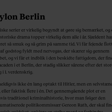
ylon Berlin
ske serier er virkelig begyndt at gøre sig bemærket, og 
storiske drama topper virkelig dem alle i år. Sjældent ha
ret så smuk og så grim på samme tid. Vi får fejende flot
r af godstog fyldt med nervegas, der skærer sig gennem
et, og vi får et indblik i den beskidte fattigdom, der fin
caden i et Berlin, der stadig slikker sårene efter det stor
 i 1. verdenskrig.
eldigvis ikke én lang optakt til Hitler, men en selvstæn
, eller faktisk flere i én. Det gennemgående plot er en
vis traditionel kriminalhistorie, hvor man følger den
aumatiserede politikommissær Gereon Rath, der skal fin
ssisk guldskat, opklare en stribe mord og forhindre