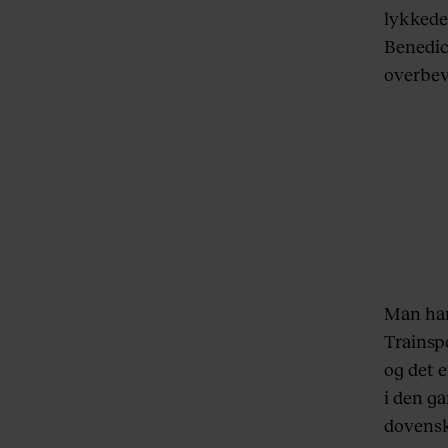
lykkedes
Benedic
overbev
Man har 
Trainspo
og det e
i den g
dovensk