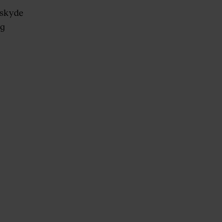
t skyde
og