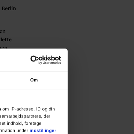
 Berlin
 en
 dette
nen.
Om
a om IP-adresse, ID og din
s samarbejdspartnere, der
set indhold, foretage
ormation under
indstillinger