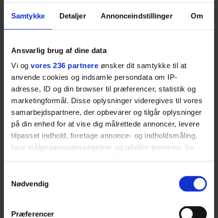
Samtykke
Detaljer
Annonceindstillinger
Om
Ansvarlig brug af dine data
Vi og
vores 236 partnere
ønsker dit samtykke til at
anvende cookies og indsamle persondata om IP-
adresse, ID og din browser til præferencer, statistik og
PODCAST
GASTRO
marketingformål. Disse oplysninger videregives til vores
Det er alt for nemt at
Spis dig igennem
brokke sig: Nyt afsnit af
København: Her er de
samarbejdspartnere, der opbevarer og tilgår oplysninger
’Arbejdstitel’ handler
bedste madmarkeder
på din enhed for at vise dig målrettede annoncer, levere
om alt det, der gør
tilpasset indhold, foretage annonce- og indholdsmåling,
verden lidt sjovere og
lave målgruppeundersøgelser og udvikle tjenester. Se
hverdagen lidt lysere
mere information under
indstillinger
og i vores
ANBEFALET
persondatapolitik. Du kan altid trække dit samtykke
Samtykkevalg
tilbage eller ændre indstillinger fra vores
Nødvendig
"Cookiedeklaration", eller ved at trykke på "Privacy
trigger" ikonet.
Præferencer