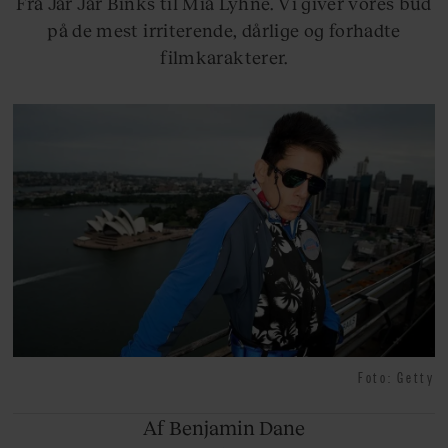
Fra Jar Jar Binks til Mia Lyhne. Vi giver vores bud
på de mest irriterende, dårlige og forhadte
filmkarakterer.
Foto: Getty
Af Benjamin
Dane