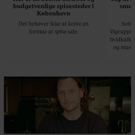
budgetvenlige spisesteder i
smukk
København
Det behøver ikke at koste en
Somme
formue at spise ude.
Øgruppen 
hvidkalke
og masse
viser v
bedste ø
lan