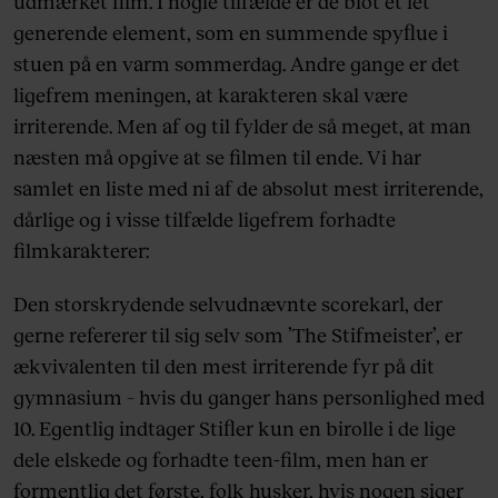
udmærket film. I nogle tilfælde er de blot et let
generende element, som en summende spyflue i
stuen på en varm sommerdag. Andre gange er det
ligefrem meningen, at karakteren skal være
irriterende. Men af og til fylder de så meget, at man
næsten må opgive at se filmen til ende. Vi har
samlet en liste med ni af de absolut mest irriterende,
dårlige og i visse tilfælde ligefrem forhadte
filmkarakterer:
Den storskrydende selvudnævnte scorekarl, der
gerne refererer til sig selv som ’The Stifmeister’, er
ækvivalenten til den mest irriterende fyr på dit
gymnasium – hvis du ganger hans personlighed med
10. Egentlig indtager Stifler kun en birolle i de lige
dele elskede og forhadte teen-film, men han er
formentlig det første, folk husker, hvis nogen siger