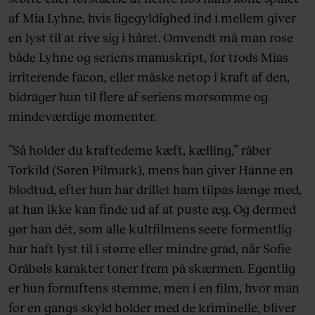
af Mia Lyhne, hvis ligegyldighed ind i mellem giver
en lyst til at rive sig i håret. Omvendt må man rose
både Lyhne og seriens manuskript, for trods Mias
irriterende facon, eller måske netop i kraft af den,
bidrager hun til flere af seriens morsomme og
mindeværdige momenter.
”Så holder du kraftedeme kæft, kælling,” råber
Torkild (Søren Pilmark), mens han giver Hanne en
blodtud, efter hun har drillet ham tilpas længe med,
at han ikke kan finde ud af at puste æg. Og dermed
gør han dét, som alle kultfilmens seere formentlig
har haft lyst til i større eller mindre grad, når Sofie
Gråbøls karakter toner frem på skærmen. Egentlig
er hun fornuftens stemme, men i en film, hvor man
for en gangs skyld holder med de kriminelle, bliver