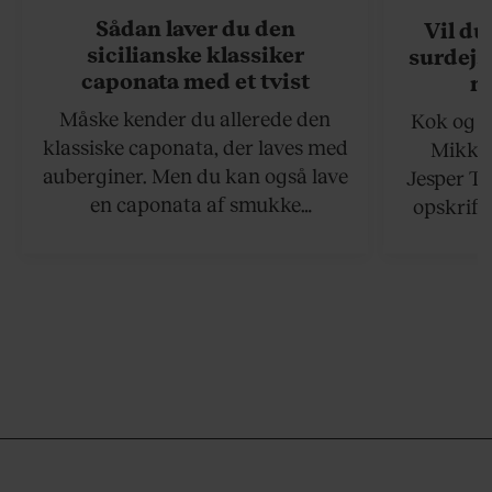
Sådan laver du den
Vil du
sicilianske klassiker
surdejs
caponata med et tvist
n
Måske kender du allerede den
Kok og g
klassiske caponata, der laves med
Mikkel
auberginer. Men du kan også lave
Jesper To
en caponata af smukke
opskrift 
artiskokker. Servér den lun eller
som ka
ved stuetemperatur med godt
måltider –
brød til.