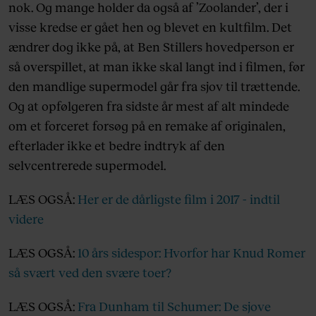
nok. Og mange holder da også af ’Zoolander’, der i
visse kredse er gået hen og blevet en kultfilm. Det
ændrer dog ikke på, at Ben Stillers hovedperson er
så overspillet, at man ikke skal langt ind i filmen, før
den mandlige supermodel går fra sjov til trættende.
Og at opfølgeren fra sidste år mest af alt mindede
om et forceret forsøg på en remake af originalen,
efterlader ikke et bedre indtryk af den
selvcentrerede supermodel.
LÆS OGSÅ:
Her er de dårligste film i 2017 - indtil
videre
LÆS OGSÅ:
10 års sidespor: Hvorfor har Knud Romer
så svært ved den svære toer?
LÆS OGSÅ:
Fra Dunham til Schumer: De sjove