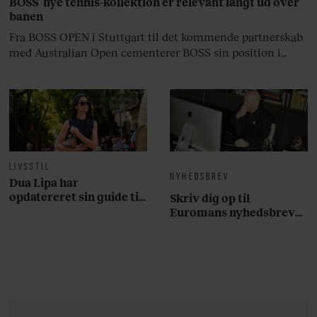
BOSS’ nye tennis-kollektion er relevant langt ud over
banen
Fra BOSS OPEN i Stuttgart til det kommende partnerskab
med Australian Open cementerer BOSS sin position i
krydsfeltet mellem tennis, performance og moderne
livsstil.
LIVSSTIL
NYHEDSBREV
Dua Lipa har
opdatereret sin guide til
Skriv dig op til
København. Og den er –
Euromans nyhedsbrev
ikke overraskende –
her
ganske forudsigelig