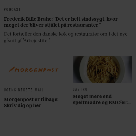
PODCAST
Frederik Bille Brahe: ”Det er helt sindssygt, hvor
meget der bliver stjålet på restauranter”
Det fortæller den danske kok og restauratør om i det nye
afsnit af ’Arbejdstitel’.
GASTRO
UGENS BEDSTE MAIL
Meget mere end
Morgenpost er tilbage!
speltmødre og BMO’er:
Skriv dig op her
Her er 10 fremragende
restauranter på
Østerbro