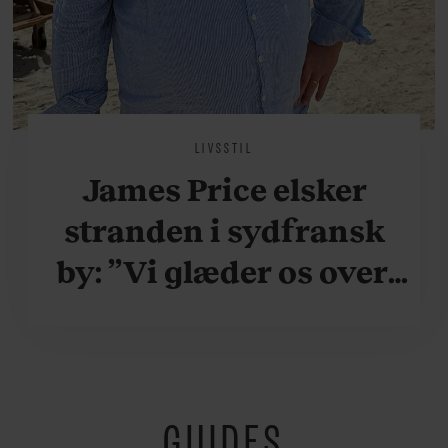
LIVSSTIL
James Price elsker
stranden i sydfransk
by: ”Vi glæder os over,
når vi kan være her i
ydersæsonerne, hvor
der er lidt mere
GUIDES
fredeligt”