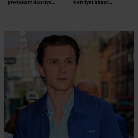
prøvekørt den nye
Norrlyst åbner
Volvo EX60: ”Den kører
burgerrestaurant med
som et svensk eventyr”
Casper Drømme