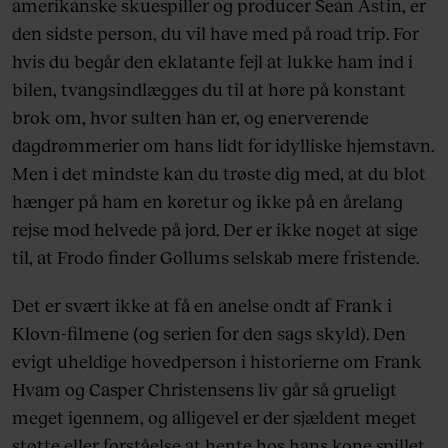
amerikanske skuespiller og producer Sean Astin, er
den sidste person, du vil have med på road trip. For
hvis du begår den eklatante fejl at lukke ham ind i
bilen, tvangsindlægges du til at høre på konstant
brok om, hvor sulten han er, og enerverende
dagdrømmerier om hans lidt for idylliske hjemstavn.
Men i det mindste kan du trøste dig med, at du blot
hænger på ham en køretur og ikke på en årelang
rejse mod helvede på jord. Der er ikke noget at sige
til, at Frodo finder Gollums selskab mere fristende.
Det er svært ikke at få en anelse ondt af Frank i
Klovn-filmene (og serien for den sags skyld). Den
evigt uheldige hovedperson i historierne om Frank
Hvam og Casper Christensens liv går så grueligt
meget igennem, og alligevel er der sjældent meget
støtte eller forståelse at hente hos hans kone spillet