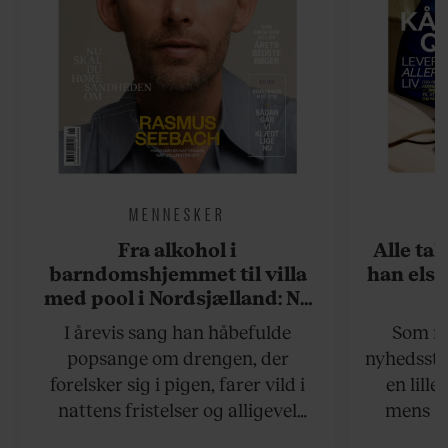
MENNESKER
Fra alkohol i
Alle ta
barndomshjemmet til villa
han elsk
med pool i Nordsjælland: Nu
skal du høre sandheden om
I årevis sang han håbefulde
Som na
Rasmus Seebach
popsange om drengen, der
nyhedsstr
forelsker sig i pigen, farer vild i
en lill
nattens fristelser og alligevel
mens an
finder den lykkelige udgang. Nu,
definer