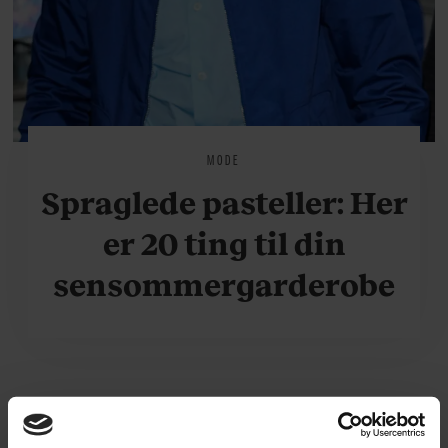
MODE
Spraglede pasteller: Her
er 20 ting til din
sensommergarderobe
NYHEDER