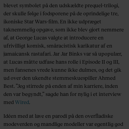
blevet symbolet på den udskældte prequel-trilogi,
der skulle følge i fodsporene på de oprindelige tre,
ikoniske Star Wars-film. En ikke udpræget
taknemmelig opgave, som ikke blev gjort nemmere
af, at George Lucas valgte at introducere en
ufrivilligt komisk, småracistisk karikatur af en
jamaicansk rastafari. Jar Jar Binks var så upopulær,
at Lucas måtte udfase hans rolle i Episode II og III,
men fansenes vrede kunne ikke dulmes, og det gik
ud over den ukendte stemmeskuespiller Ahmed
Best. ”Jeg stirrede på enden af min karriere, inden
den var begyndt,” sagde han for nylig i et interview
med
Wired
.
Idéen med at lave en parodi på den overfladiske
modeverden og mandlige modeller var egentlig god