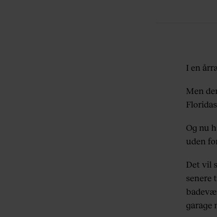
I en år
Men den
Floridas
Og nu ha
uden fo
Det vil 
senere 
badevære
garage m