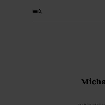
Micha
Der er masse