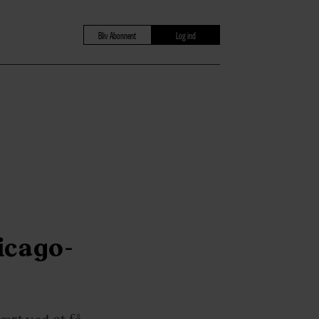
Bliv Abonnent
Log ind
icago-
ært ved at få