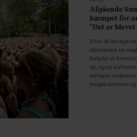
Afgående Smu
kæmpet for an
”Det er blevet
at være menn
Efter 46 års ægtes
idémanden nu nøgl
forlader et forretn
eje, og en kulturin
navigere wokeness,
megakunstnere og e
antidagligdagen.