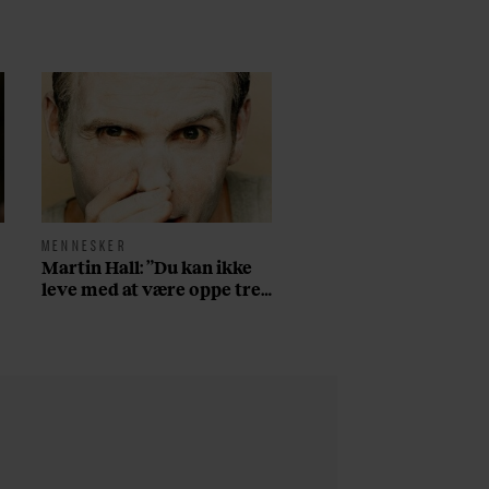
MENNESKER
Martin Hall: ”Du kan ikke
leve med at være oppe tre
døgn i træk på amfetamin,
have århundredets nedtur
på fjerdedagen, og så
starte forfra”