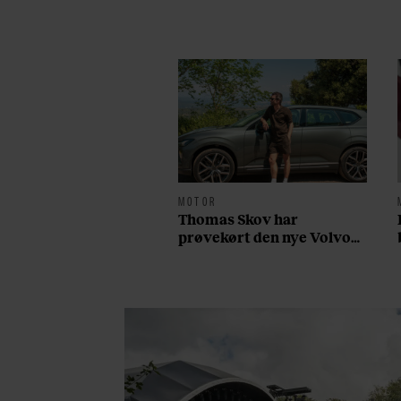
MOTOR
Thomas Skov har
prøvekørt den nye Volvo
EX60: ”Den kører som et
svensk eventyr”