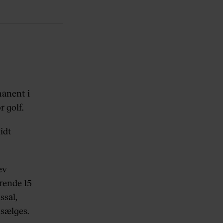
manent i
r golf.
lidt
ev
rende 15
ssal,
 sælges.