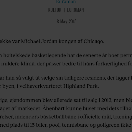
Euroman
KULTUR
EUROMAN
18. May. 2015
række var Michael Jordan kongen af Chicago.
 højtelskede basketlegende har de seneste år boet per
 mildere klima, der passer bedre til hans forkærlighed fo
r han så valgt at sælge sin tidligere residens, der ligger 
r byen, i velhaverkvarteret Highland Park.
sige, ejendommen blev allerede sat til salg i 2012, men bl
taget af markedet. Åbenbart kunne huset med dets tilhø
lser, indendørs basketballbane i officielle mål, træning
ed plads til 15 biler, pool, tennisbane og golfgreen ikke