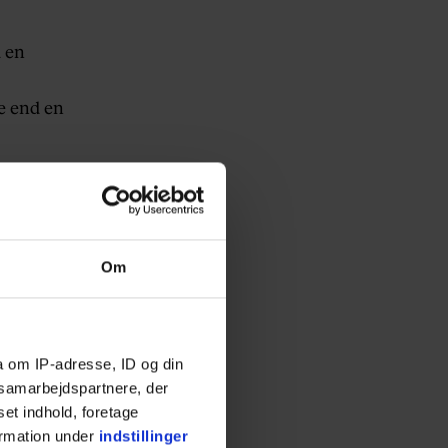
d en
e end en
om han
ack for
Om
af, hvad
 i 2009,
a om IP-adresse, ID og din
s samarbejdspartnere, der
r en dag
set indhold, foretage
ormation under
indstillinger