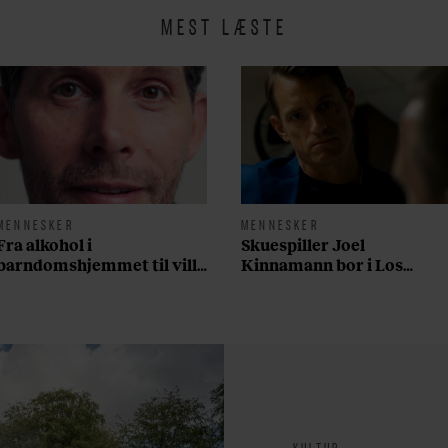
MEST LÆSTE
MENNESKER
MENNESKER
Fra alkohol i
Skuespiller Joel
barndomshjemmet til villa
Kinnamann bor i Los
med pool i Nordsjælland:
Angeles og elsker sin
Nu skal du høre sandheden
morgenrutine: ”Jeg laver
om Rasmus Seebach
300 squats og 200
armbøjninger hver
morgen”
KULTUR