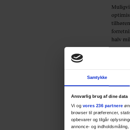
Muligvi
optimis
tilhøre
forretn
halv mi
Og nu ha
fik bygg
Chicago 
Samtykke
Det er n
den var
Ansvarlig brug af dine data
kan i da
Vi og
vores 236 partnere
øns
browser til præferencer, stat
Så måsk
opbevarer og tilgår oplysning
på kont
annonce- og indholdsmåling,