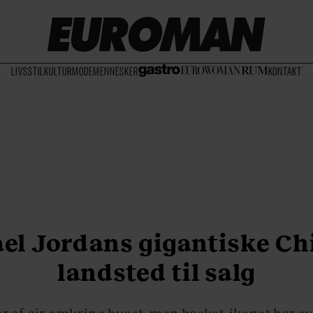
LIVSSTIL
KULTUR
MODE
MENNESKER
KONTAKT
el Jordans gigantiske Ch
landsted til salg
r af air omkring huset, men basket-ikonet har sv