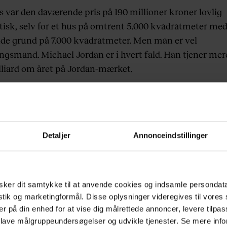
s var den daværende pris på 190 millioner kroner lovlig
tisk, selv for et hus på omtrent 5.000 kvadratmeter me
nde grund på 7.000 kvadratmeter. Men man er vel
ingsmand. Michael Jordan er i hvert fald. Han tjener mer
lliard om året på Jordan-mærket.
r han så besluttet, at han alligevel vil af med huset, s
et, da han efter en kort flirt med baseball gjorde comeb
Bulls midt i 1990’erne.
Detaljer
Annonceindstillinger
emlig sat til salg igen, men prisen mindre end det halve 
 for tre år siden. Huset, som Jordan fik gennemrenoveret
g anskaffes for 90 millioner.
ker dit samtykke til at anvende cookies og indsamle persondat
istik og marketingformål. Disse oplysninger videregives til vore
e er det tidspunktet at slå til, hvis du drømmer om efte
er på din enhed for at vise dig målrettede annoncer, levere tilpas
oret at
 lave målgruppeundersøgelser og udvikle tjenester. Se mere inf