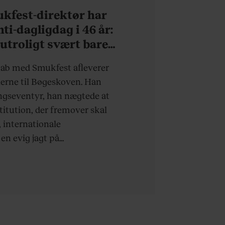
kfest-direktør har
ti-dagligdag i 46 år:
 utroligt svært bare
eske”
kab med Smukfest afleverer
erne til Bøgeskoven. Han
ingseventyr, han nægtede at
stitution, der fremover skal
 internationale
n evig jagt på