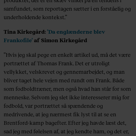
produktet, der er en skæv vinkel på en tendens i
samfundet, som reportagen sætter i en forståelig og
underholdende kontekst.”
Tina Kirkegård:
’Da englænderne blev
Frankofile’
af Simon Kirkegård
”Hvis jeg skal pege en enkelt artikel ud, må det være
portrættet af Thomas Frank. Det er utroligt
vellykket, velskrevet og gennemarbejdet, og man
bliver taget hele vejen med rundt om Frank. Både
som fodboldtræner, men også hvad han står for som
menneske. Selvom jeg slet ikke interesserer mig for
fodbold, var portrættet så spændende og
medrivende, at jeg nærmest fik lyst til at se en
Brentford-kamp bagefter. Efter jeg havde læst det,
sad jeg med følelsen af, at jeg kendte ham, og det er,