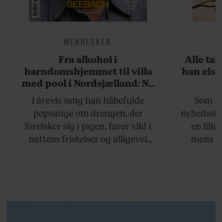
MENNESKER
Fra alkohol i
Alle ta
barndomshjemmet til villa
han elsk
med pool i Nordsjælland: Nu
skal du høre sandheden om
I årevis sang han håbefulde
Som na
Rasmus Seebach
popsange om drengen, der
nyhedsstr
forelsker sig i pigen, farer vild i
en lill
nattens fristelser og alligevel
mens an
finder den lykkelige udgang. Nu,
definer
efter 10 års albumpause, er den
mandlig
rosenrøde forelskelse trådt i
hvor 
baggrunden; den naive dreng er
insisterer
blevet voksen. Her indtager
Danmarks største popstjerne selv