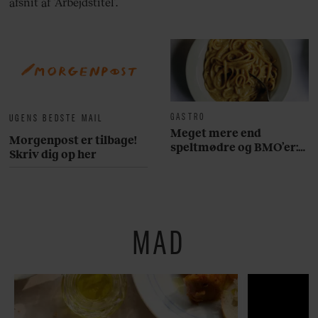
afsnit af ’Arbejdstitel’.
GASTRO
UGENS BEDSTE MAIL
Meget mere end
Morgenpost er tilbage!
speltmødre og BMO’er:
Skriv dig op her
Her er 10 fremragende
restauranter på
Østerbro
MAD