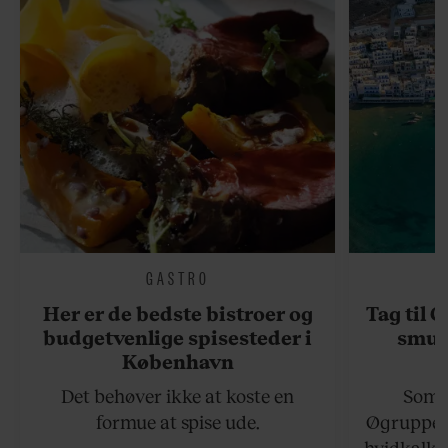
GASTRO
Her er de bedste bistroer og
Tag til 
budgetvenlige spisesteder i
smukk
København
Det behøver ikke at koste en
Somme
formue at spise ude.
Øgruppen 
hvidkalke