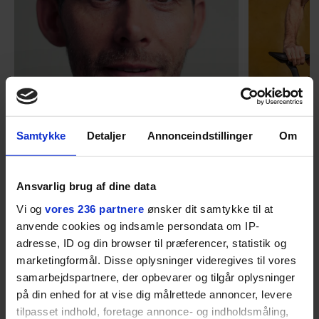
Samtykke
Detaljer
Annonceindstillinger
Om
MENNESKER
Fra alkohol i
54-åri
barndomshjemmet til villa
huset 
Ansvarlig brug af dine data
med pool i Nordsjælland: Nu
tabt 40
Vi og
vores 236 partnere
ønsker dit samtykke til at
skal du høre sandheden om
drøm: 
anvende cookies og indsamle persondata om IP-
I årevis sang han håbefulde
Torben An
Rasmus Seebach
skældud 
adresse, ID og din browser til præferencer, statistik og
popsange om drengen, der
sit liv ti
marketingformål. Disse oplysninger videregives til vores
forelsker sig i pigen, farer vild i
Mont Vent
samarbejdspartnere, der opbevarer og tilgår oplysninger
nattens fristelser og alligevel
har han f
på din enhed for at vise dig målrettede annoncer, levere
finder den lykkelige udgang. Nu,
tilpasset indhold, foretage annonce- og indholdsmåling,