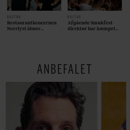
GASTRO
KULTUR
Restaurantkoncernen
Afgående Smukfest-
Norrlyst åbner
direktør har kæmpet
burgerrestaurant med
for anti-dagligdag i 46
Casper Drømme
år: ”Det er blevet
utroligt svært bare at
være menneske”
ANBEFALET