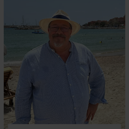
fortællerens plads i et portræt om
arv, angst, familieliv, frygten for
at miste stemmen og den
livsglæde, han nægter at give slip
på.