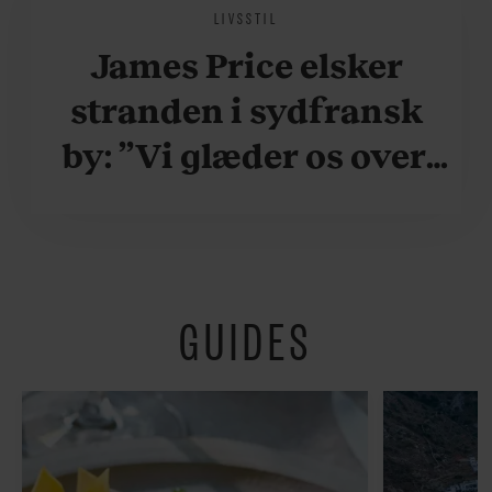
LIVSSTIL
James Price elsker
stranden i sydfransk
by: ”Vi glæder os over,
når vi kan være her i
ydersæsonerne, hvor
der er lidt mere
GUIDES
fredeligt”