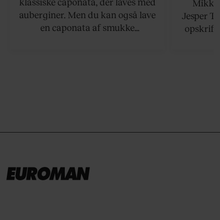
klassiske caponata, der laves med
Mikkel
auberginer. Men du kan også lave
Jesper To
en caponata af smukke
opskrift 
artiskokker. Servér den lun eller
som ka
ved stuetemperatur med godt
måltider –
brød til.