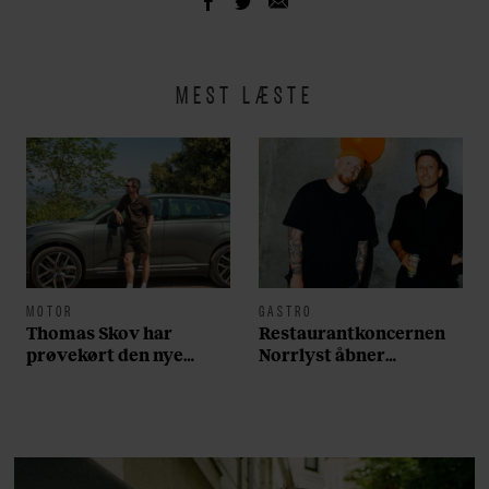
MEST LÆSTE
MOTOR
GASTRO
Thomas Skov har
Restaurantkoncernen
prøvekørt den nye
Norrlyst åbner
Volvo EX60: ”Den kører
burgerrestaurant med
som et svensk eventyr”
Casper Drømme