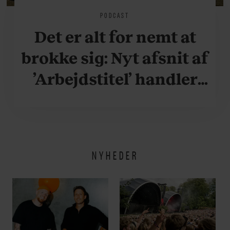
PODCAST
Det er alt for nemt at
brokke sig: Nyt afsnit af
’Arbejdstitel’ handler
om alt det, der gør
verden lidt sjovere og
hverdagen lidt lysere
NYHEDER