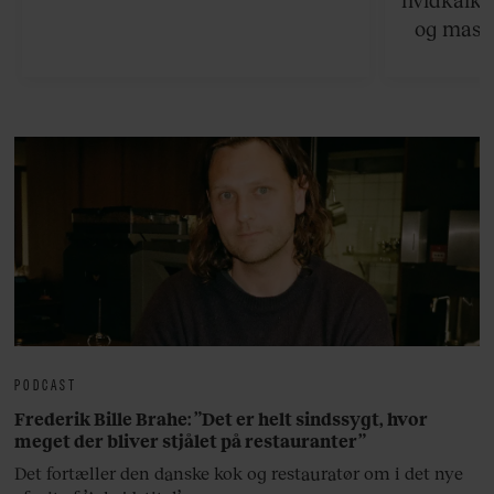
og masse
viser v
bedste ø
lan
PODCAST
Frederik Bille Brahe: ”Det er helt sindssygt, hvor
meget der bliver stjålet på restauranter”
Det fortæller den danske kok og restauratør om i det nye