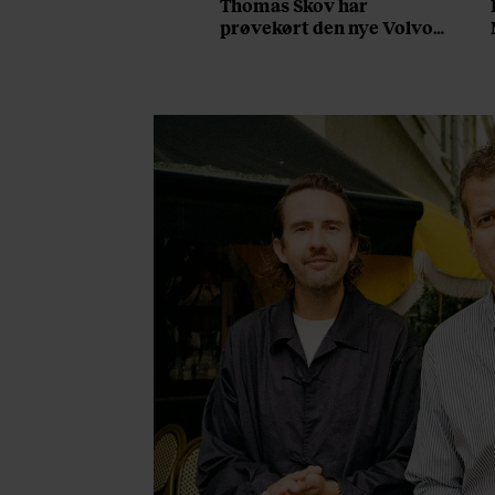
Thomas Skov har
prøvekørt den nye Volvo
EX60: ”Den kører som et
svensk eventyr”