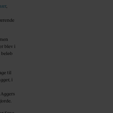
onær
,
værende
 men
r blev i
e beløb
ge til
gger, i
l Aggers
jorde.
or Saxo