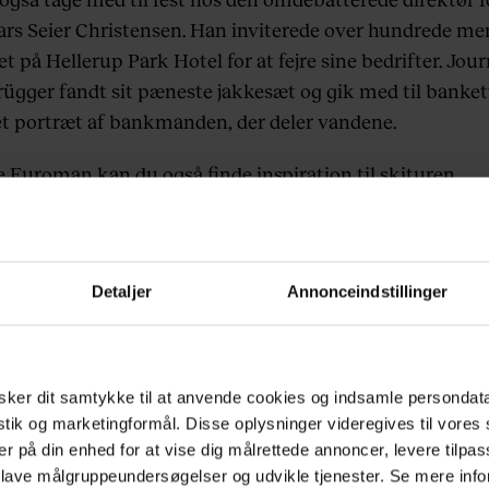
ars Seier Christensen. Han inviterede over hundrede m
et på Hellerup Park Hotel for at fejre sine bedrifter. Jour
ügger fandt sit pæneste jakkesæt og gik med til banket
et portræt af bankmanden, der deler vandene.
e Euroman kan du også finde inspiration til skituren,
arderoben, din hjemmeaften, arbejdsdag og date. Hils og
s ’Kvinde, vi kan li’. Hun hedder Gyrith Cecilie Ross og
un fortæller, hvad hun har lært om mænd, og det er ikke 
Detaljer
Annonceindstillinger
14 år og til halbal i Jylland, da hun blev antastet af en fy
 samtalen med følgende ord: ”Jeg har lige slået en prut. 
n for?” Gyrith har endnu ikke afgjort med sig selv, om d
ker dit samtykke til at anvende cookies og indsamle persondat
gheden er verdens bedste scorereplik.
istik og marketingformål. Disse oplysninger videregives til vore
er på din enhed for at vise dig målrettede annoncer, levere tilpas
erviewet med hende, og hils også på folk som Tobias Li
 lave målgruppeundersøgelser og udvikle tjenester. Se mere inf