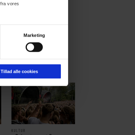
 fra vores
Marketing
ournalistisk indhold til dig.
emmeside. Vi indsamler data
er samt til brug for
ktioner i forbindelse med
Tillad alle cookies
 Du kan læse mere om vores
ermed i både
KULTUR