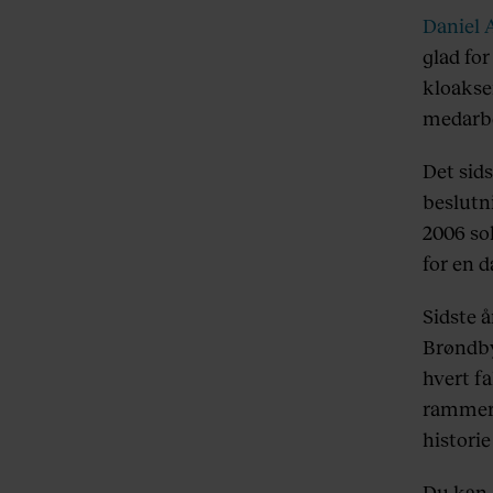
Daniel 
glad fo
kloakse
medarbe
Det sid
beslutn
2006 sol
for en 
Sidste 
Brøndby
hvert f
rammer 
historie
Du kan 