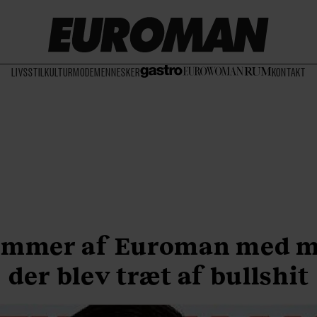
LIVSSTIL
KULTUR
MODE
MENNESKER
KONTAKT
ummer af Euroman med 
der blev træt af bullshit