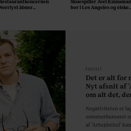
Restaurantkoncernen
Skuespiller Joel Kinnama
Norrlyst åbner
bor i Los Angeles og elsker
burgerrestaurant med
sin morgenrutine: ”Jeg
Casper Drømme
laver 300 squats og 200
armbøjninger hver
morgen”
PODCAST
Det er alt for
Nyt afsnit af 
om alt det, de
sjovere og hve
Negativiteten er la
sommerhumøret er 
af ’Arbejdstitel’ ha