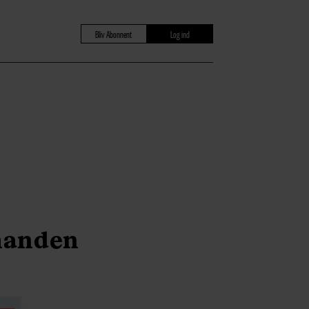
Bliv Abonnent
Log ind
manden