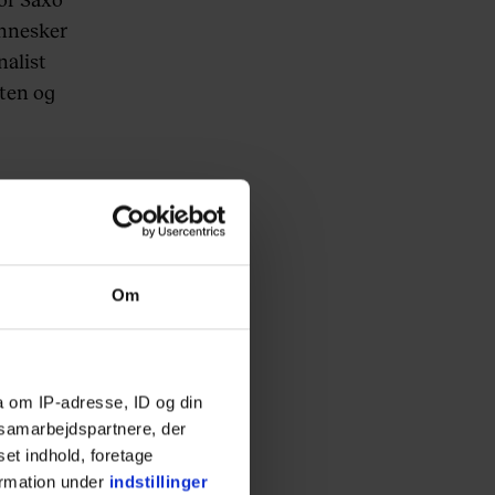
ennesker
nalist
ten og
så på
 er vært
så lidt.
Om
r, der
Vil du
et i
a om IP-adresse, ID og din
s samarbejdspartnere, der
set indhold, foretage
ndholm,
ormation under
indstillinger