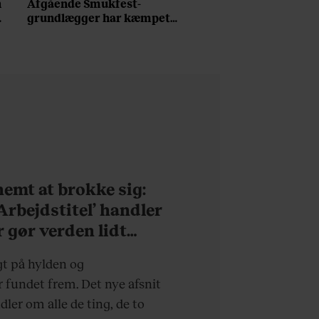
n
Afgående Smukfest-
grundlægger har kæmpet
for anti-dagligdag i 46 år:
”Det er blevet utroligt
svært bare at være
menneske”
 nemt at brokke sig:
’Arbejdstitel’ handler
r gør verden lidt
rdagen lidt lysere
gt på hylden og
fundet frem. Det nye afsnit
ndler om alle de ting, de to