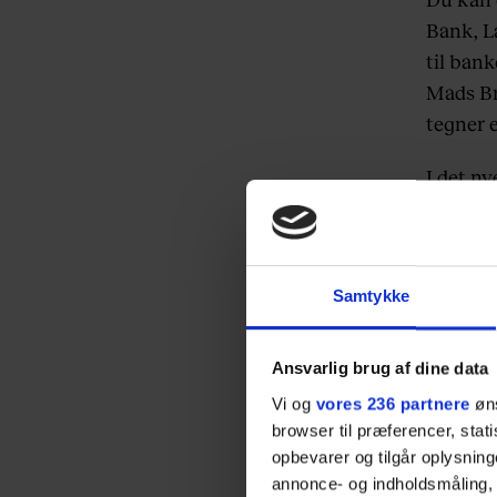
Bank, L
til bank
Mads Br
tegner 
I det ny
forårsg
måneden
på P3. H
Samtykke
Hun var 
indledte
Ansvarlig brug af dine data
med ude
Vi og
vores 236 partnere
øns
virkeli
browser til præferencer, stat
opbevarer og tilgår oplysning
Læs int
annonce- og indholdsmåling,