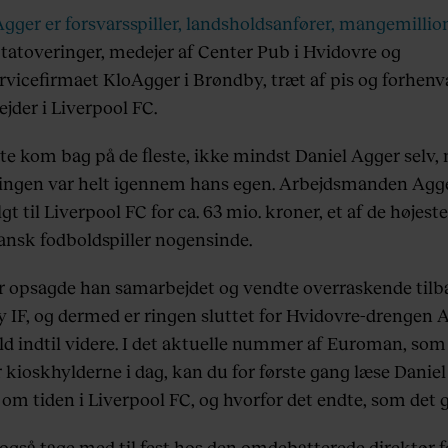
Agger er forsvarsspiller, landsholdsanfører, mangemilli
r tatoveringer, medejer af Center Pub i Hvidovre og
rvicefirmaet KloAgger i Brøndby, træt af pis og forhen
jder i Liverpool FC.
ste kom bag på de fleste, ikke mindst Daniel Agger selv,
ingen var helt igennem hans egen. Arbejdsmanden Agge
gt til Liverpool FC for ca. 63 mio. kroner, et af de højest
dansk fodboldspiller nogensinde.
år opsagde han samarbejdet og vendte overraskende tilba
 IF, og dermed er ringen sluttet for Hvidovre-drengen A
ald indtil videre. I det aktuelle nummer af Euroman, som
kioskhylderne i dag, kan du for første gang læse Danie
 om tiden i Liverpool FC, og hvorfor det endte, som det g
også tage med til fest hos den omdebatterede direktør f