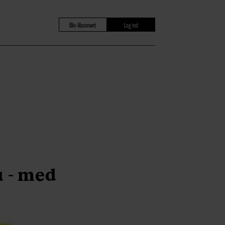
Bliv Abonnent
Log ind
 - med