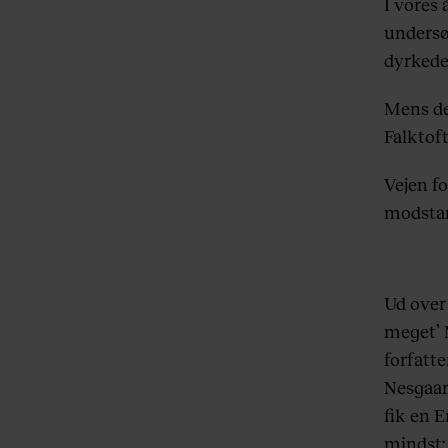
I vores 
undersø
dyrkede
Mens de
Falktof
Vejen f
modstan
Ud over 
meget’ 
forfatte
Nesgaar
fik en E
mindst: