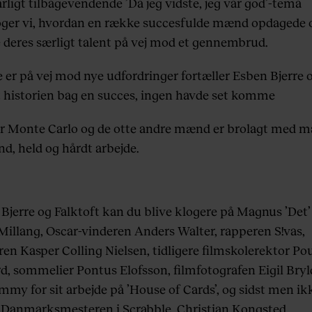
årligt tilbagevendende ’Da jeg vidste, jeg var god’-tema
ger vi, hvordan en række succesfulde mænd opdagede 
 deres særligt talent på vej mod et gennembrud.
 er på vej mod nye udfordringer fortæller Esben Bjerre 
t historien bag en succes, ingen havde set komme
or Monte Carlo og de otte andre mænd er brolagt med m
d, held og hårdt arbejde.
Bjerre og Falktoft kan du blive klogere på Magnus ’Det’ 
Millang, Oscar-vinderen Anders Walter, rapperen S!vas,
ren Kasper Colling Nielsen, tidligere filmskolerektor Po
d, sommelier Pontus Elofsson, filmfotografen Eigil Bry
mmy for sit arbejde på ’House of Cards’, og sidst men ik
 Danmarksmesteren i Scrabble, Christian Kongsted.