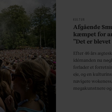
KULTUR
Afgående Smu
kæmpet for an
”Det er blevet
at være menn
Efter 46 års ægtes
idémanden nu nøgl
forlader et forretn
eje, og en kulturin
navigere wokeness,
megakunstnere og e
antidagligdagen.