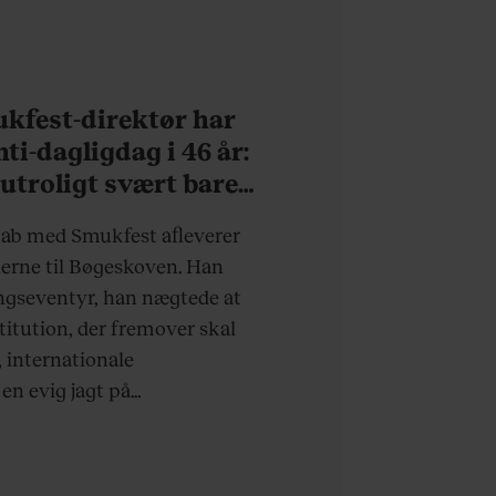
kfest-direktør har
ti-dagligdag i 46 år:
 utroligt svært bare
eske”
kab med Smukfest afleverer
erne til Bøgeskoven. Han
ingseventyr, han nægtede at
stitution, der fremover skal
 internationale
n evig jagt på