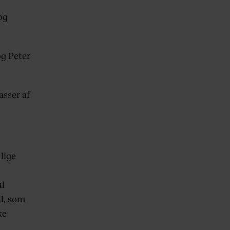
og
og Peter
asser af
lige
ul
ld, som
ke