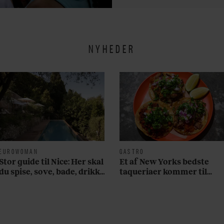
NYHEDER
EUROWOMAN
GASTRO
Stor guide til Nice: Her skal
Et af New Yorks bedste
du spise, sove, bade, drikke
taqueriaer kommer til
vin, shoppe og se på kunst
København