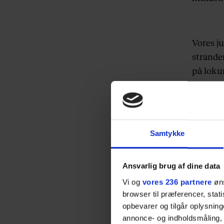
Vores j
strande
på loku
Mød ord
af i vor
gardero
Samtykke
Europap
Morten
Ansvarlig brug af dine data
Se abon
Vi og
vores 236 partnere
øns
browser til præferencer, stat
opbevarer og tilgår oplysning
annonce- og indholdsmåling,