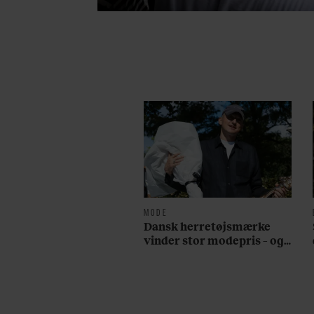
MODE
Dansk herretøjsmærke
vinder stor modepris – og
en masse penge