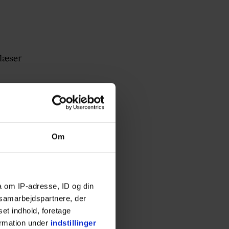
 læser
ldformen
r
Om
tador’,
a om IP-adresse, ID og din
s samarbejdspartnere, der
set indhold, foretage
ormation under
indstillinger