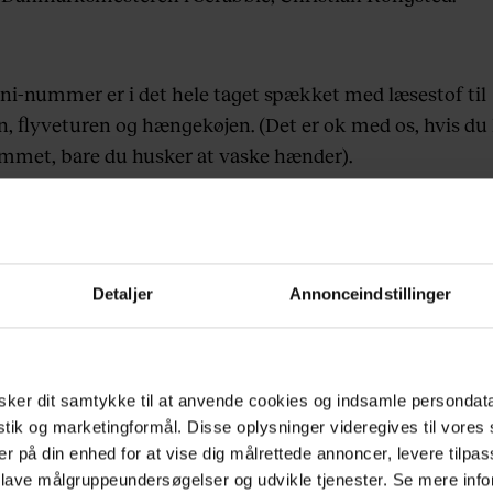
uni-nummer er i det hele taget spækket med læsestof til
n, flyveturen og hængekøjen. (Det er ok med os, hvis du
mmet, bare du husker at vaske hænder).
styreren Per Vers, der rimer på det meste, puds fodbo
es store VM-optakt, tænd for bøfferne på grillen, opdate
ben til de lyse sommernætter og bliv klogere på
Detaljer
Annonceindstillinger
arlamentets svar på Arnold fra Damernes Magasin i ’Ma
 Messerschmidt. God sommerlæsning.
nements-tilbud her.
ker dit samtykke til at anvende cookies og indsamle persondat
istik og marketingformål. Disse oplysninger videregives til vore
er på din enhed for at vise dig målrettede annoncer, levere tilpas
 lave målgruppeundersøgelser og udvikle tjenester. Se mere inf