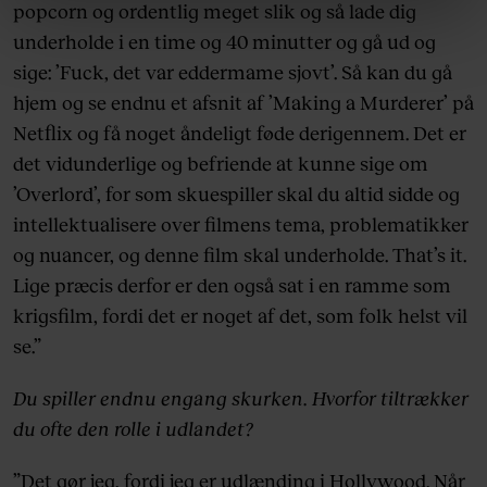
linket, du finder i vores cookiepolitik. Du kan læse mere
popcorn og ordentlig meget slik og så lade dig
om vores brug af cookies, samarbejdspartnere og
underholde i en time og 40 minutter og gå ud og
behandling af dine personoplysninger i forbindelse
sige: ’Fuck, det var eddermame sjovt’. Så kan du gå
hermed i både vores
privatlivspolitik
og
cookiepolitik
.
hjem og se endnu et afsnit af ’Making a Murderer’ på
Netflix og få noget åndeligt føde derigennem. Det er
det vidunderlige og befriende at kunne sige om
’Overlord’, for som skuespiller skal du altid sidde og
intellektualisere over filmens tema, problematikker
og nuancer, og denne film skal underholde. That’s it.
Lige præcis derfor er den også sat i en ramme som
krigsfilm, fordi det er noget af det, som folk helst vil
se.”
Du spiller endnu engang skurken. Hvorfor tiltrækker
du ofte den rolle i udlandet?
”Det gør jeg, fordi jeg er udlænding i Hollywood. Når