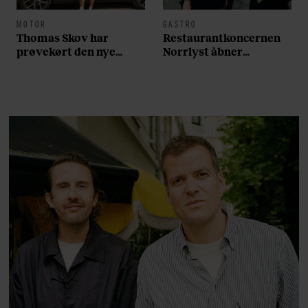
MOTOR
GASTRO
Thomas Skov har
Restaurantkoncernen
prøvekørt den nye
Norrlyst åbner
Volvo EX60: ”Den kører
burgerrestaurant med
som et svensk eventyr”
Casper Drømme