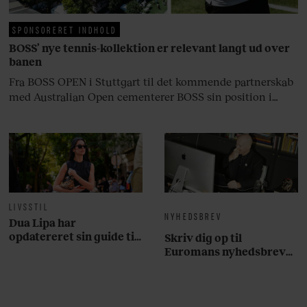
SPONSORERET INDHOLD
BOSS’ nye tennis-kollektion er relevant langt ud over
banen
Fra BOSS OPEN i Stuttgart til det kommende partnerskab
med Australian Open cementerer BOSS sin position i
krydsfeltet mellem tennis, performance og moderne
livsstil.
LIVSSTIL
NYHEDSBREV
Dua Lipa har
opdatereret sin guide til
Skriv dig op til
København. Og den er –
Euromans nyhedsbrev
ikke overraskende –
her
ganske forudsigelig