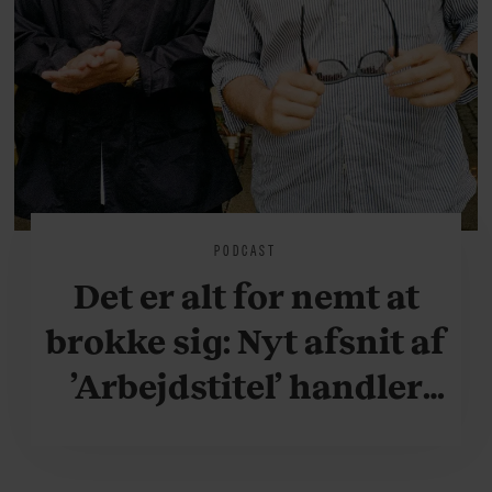
PODCAST
Det er alt for nemt at
brokke sig: Nyt afsnit af
’Arbejdstitel’ handler
om alt det, der gør
verden lidt sjovere og