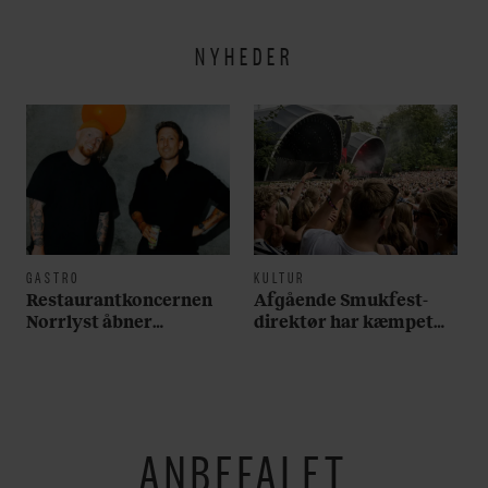
hverdagen lidt lysere
NYHEDER
GASTRO
KULTUR
Restaurantkoncernen
Afgående Smukfest-
Norrlyst åbner
direktør har kæmpet
burgerrestaurant med
for anti-dagligdag i 46
Casper Drømme
år: ”Det er blevet
utroligt svært bare at
være menneske”
ANBEFALET