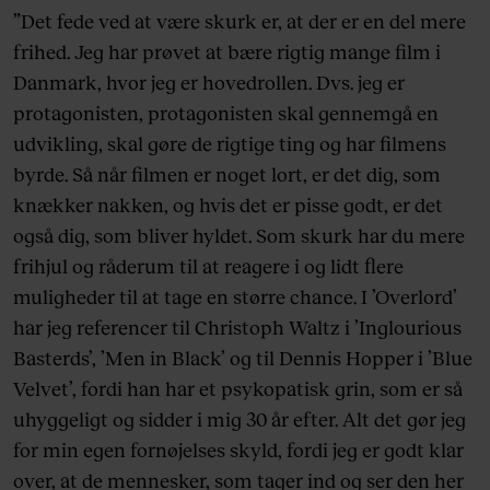
”Det fede ved at være skurk er, at der er en del mere
frihed. Jeg har prøvet at bære rigtig mange film i
Danmark, hvor jeg er hovedrollen. Dvs. jeg er
protagonisten, protagonisten skal gennemgå en
udvikling, skal gøre de rigtige ting og har filmens
byrde. Så når filmen er noget lort, er det dig, som
knækker nakken, og hvis det er pisse godt, er det
også dig, som bliver hyldet. Som skurk har du mere
frihjul og råderum til at reagere i og lidt flere
muligheder til at tage en større chance. I ’Overlord’
har jeg referencer til Christoph Waltz i ’Inglourious
Basterds’, ’Men in Black’ og til Dennis Hopper i ’Blue
Velvet’, fordi han har et psykopatisk grin, som er så
uhyggeligt og sidder i mig 30 år efter. Alt det gør jeg
for min egen fornøjelses skyld, fordi jeg er godt klar
over, at de mennesker, som tager ind og ser den her