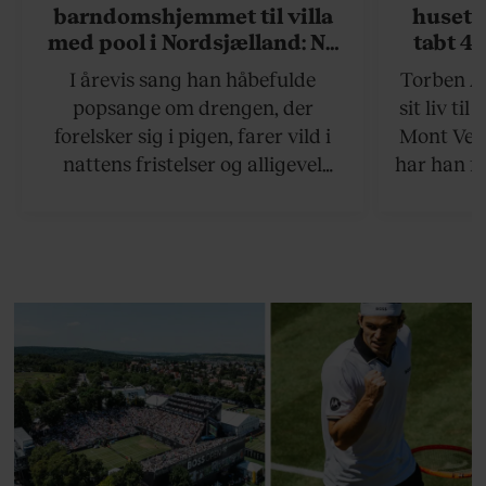
barndomshjemmet til villa
huset 
med pool i Nordsjælland: Nu
tabt 40
skal du høre sandheden om
drøm: 
I årevis sang han håbefulde
Torben An
Rasmus Seebach
skældud 
popsange om drengen, der
sit liv ti
forelsker sig i pigen, farer vild i
Mont Vent
nattens fristelser og alligevel
har han f
finder den lykkelige udgang. Nu,
efter 10 års albumpause, er den
rosenrøde forelskelse trådt i
baggrunden; den naive dreng er
blevet voksen. Her indtager
Danmarks største popstjerne selv
fortællerens plads i et portræt om
arv, angst, familieliv, frygten for
at miste stemmen og den
livsglæde, han nægter at give slip
på.