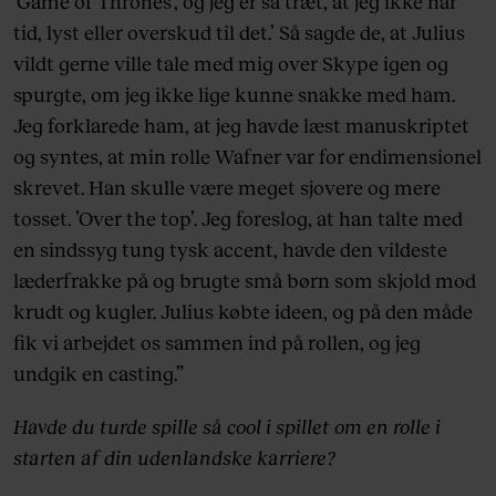
’Game of Thrones’, og jeg er så træt, at jeg ikke har
tid, lyst eller overskud til det.’ Så sagde de, at Julius
vildt gerne ville tale med mig over Skype igen og
spurgte, om jeg ikke lige kunne snakke med ham.
Jeg forklarede ham, at jeg havde læst manuskriptet
og syntes, at min rolle Wafner var for endimensionel
skrevet. Han skulle være meget sjovere og mere
tosset. ’Over the top’. Jeg foreslog, at han talte med
en sindssyg tung tysk accent, havde den vildeste
læderfrakke på og brugte små børn som skjold mod
krudt og kugler. Julius købte ideen, og på den måde
fik vi arbejdet os sammen ind på rollen, og jeg
undgik en casting.”
Havde du turde spille så cool i spillet om en rolle i
starten af din udenlandske karriere?