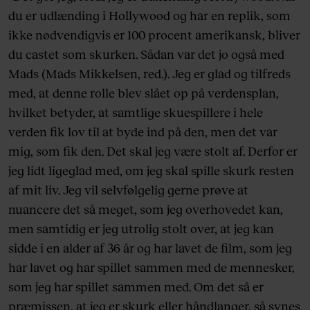
du er udlænding i Hollywood og har en replik, som
ikke nødvendigvis er 100 procent amerikansk, bliver
du castet som skurken. Sådan var det jo også med
Mads (Mads Mikkelsen, red.). Jeg er glad og tilfreds
med, at denne rolle blev slået op på verdensplan,
hvilket betyder, at samtlige skuespillere i hele
verden fik lov til at byde ind på den, men det var
mig, som fik den. Det skal jeg være stolt af. Derfor er
jeg lidt ligeglad med, om jeg skal spille skurk resten
af mit liv. Jeg vil selvfølgelig gerne prøve at
nuancere det så meget, som jeg overhovedet kan,
men samtidig er jeg utrolig stolt over, at jeg kan
sidde i en alder af 36 år og har lavet de film, som jeg
har lavet og har spillet sammen med de mennesker,
som jeg har spillet sammen med. Om det så er
præmissen, at jeg er skurk eller håndlanger, så synes