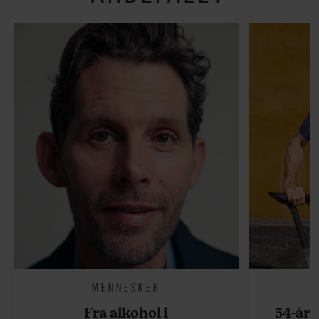
MENNESKER
Fra alkohol i
54-åri