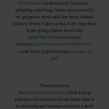
#TheLastJedi
is absolutely fantastic -
gripping, touching, funny and powerful
w/ gorgeous shots and the most badass
battles. When it gets going, holy crap does
it get going. Hands down the
best
#StarWars
movie since
Empire
pic.twitter.com/nWWAhlNMJo
— Erik Davis (@ErikDavis)
December 10,
2017
There’s a scene
in
#StarWars
#TheLastJedi
that I keep
playing over and over in my head, that is
so stunning and unexpected that I don’t