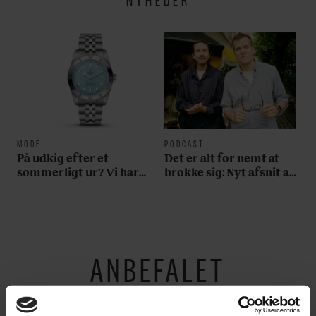
MODE
PODCAST
På udkig efter et
Det er alt for nemt at
sommerligt ur? Vi har
brokke sig: Nyt afsnit af
fundet tre gode bud
’Arbejdstitel’ handler
om alt det, der gør
verden lidt sjovere og
hverdagen lidt lysere
ANBEFALET