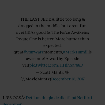
THE LAST JEDI: A little too long &
dragged in the middle, but great fun
overall! As good as The Force Awakens;
Rogue One is better! More humor than
expected,
great
#StarWars
moments,
#MarkHamill
is
awesome! A worthy Episode
VIII
pic.twitter.com/HHihSa788D
— Scott Mantz 🖖
(@MovieMantz)
December 10, 2017
LÆS OGSÅ:
Det kan du glæde dig til på Netflix i
december