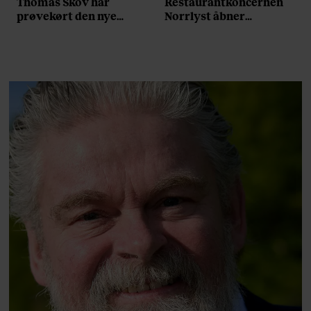
Thomas Skov har
Restaurantkoncernen
prøvekørt den nye
Norrlyst åbner
Volvo EX60: ”Den kører
burgerrestaurant med
som et svensk eventyr”
Casper Drømme