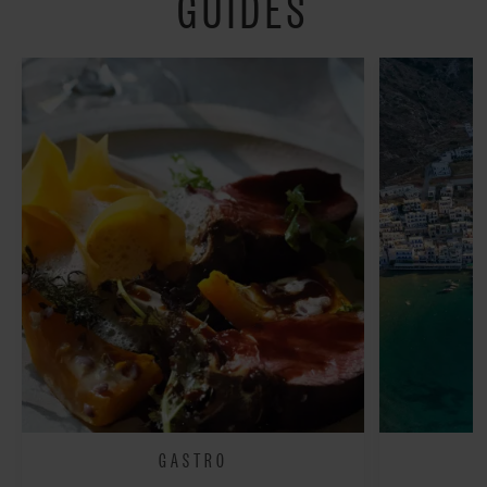
GUIDES
fredeligt”
GASTRO