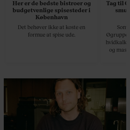
Her er de bedste bistroer og
Tag til 
budgetvenlige spisesteder i
smukk
København
Det behøver ikke at koste en
Somme
formue at spise ude.
Øgruppen 
hvidkalke
og masse
viser v
bedste ø
lan