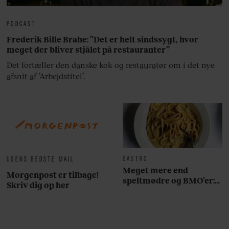
PODCAST
Frederik Bille Brahe: ”Det er helt sindssygt, hvor
meget der bliver stjålet på restauranter”
Det fortæller den danske kok og restauratør om i det nye
afsnit af ’Arbejdstitel’.
GASTRO
UGENS BEDSTE MAIL
Meget mere end
Morgenpost er tilbage!
speltmødre og BMO’er:
Skriv dig op her
Her er 10 fremragende
restauranter på
Østerbro