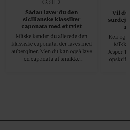
GASTRO
Sådan laver du den
Vil du
sicilianske klassiker
surdejs
caponata med et tvist
n
Måske kender du allerede den
Kok og g
klassiske caponata, der laves med
Mikkel
auberginer. Men du kan også lave
Jesper To
en caponata af smukke
opskrift 
artiskokker. Servér den lun eller
som ka
ved stuetemperatur med godt
måltider –
brød til.