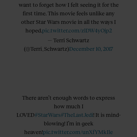
want to forget how I felt seeing it for the
first time. This movie feels unlike any
other Star Wars movie in all the ways I
hoped.
pic.twitter.com/zlDW4yOjp2
— Terri Schwartz
(@Terri_Schwartz)
December 10, 2017
There aren’t enough words to express
how much I
LOVED
#StarWars
#TheLastJedi
! It is mind-
blowing! I’m in geek
heaven!
pic.twitter.com/unXfYMkIle