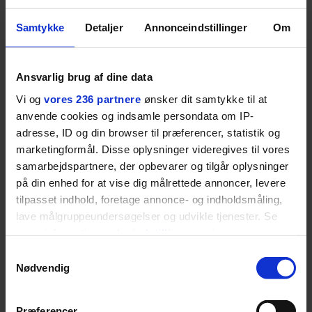
Samtykke
Detaljer
Annonceindstillinger
Om
Ansvarlig brug af dine data
Vi og
vores 236 partnere
ønsker dit samtykke til at
anvende cookies og indsamle persondata om IP-
adresse, ID og din browser til præferencer, statistik og
marketingformål. Disse oplysninger videregives til vores
samarbejdspartnere, der opbevarer og tilgår oplysninger
på din enhed for at vise dig målrettede annoncer, levere
tilpasset indhold, foretage annonce- og indholdsmåling,
lave målgruppeundersøgelser og udvikle tjenester. Se
mere information under
indstillinger
og i vores
MENNESKER
persondatapolitik. Du kan altid trække dit samtykke
Samtykkevalg
tilbage eller ændre indstillinger fra vores
Fra alkohol i
54-åri
Nødvendig
"Cookiedeklaration", eller ved at trykke på "Privacy
barndomshjemmet til villa
huset 
trigger" ikonet.
med pool i Nordsjælland: Nu
tabt 40
Præferencer