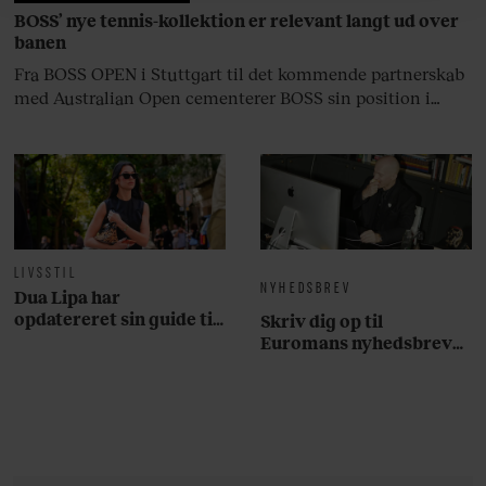
hermed i både vores
privatlivspolitik
og
cookiepolitik
.
BOSS’ nye tennis-kollektion er relevant langt ud over
banen
Fra BOSS OPEN i Stuttgart til det kommende partnerskab
med Australian Open cementerer BOSS sin position i
krydsfeltet mellem tennis, performance og moderne
livsstil.
LIVSSTIL
NYHEDSBREV
Dua Lipa har
opdatereret sin guide til
Skriv dig op til
København. Og den er –
Euromans nyhedsbrev
ikke overraskende –
her
ganske forudsigelig