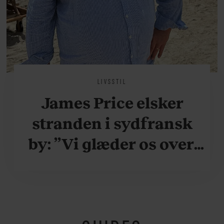
LIVSSTIL
James Price elsker
stranden i sydfransk
by: ”Vi glæder os over,
når vi kan være her i
ydersæsonerne, hvor
der er lidt mere