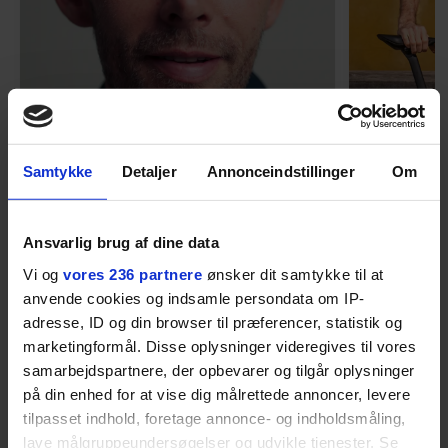
MENNESKER
Samtykke
Detaljer
Annonceindstillinger
Om
Fra alkohol i
54-åri
barndomshjemmet til villa
huset 
Ansvarlig brug af dine data
med pool i Nordsjælland: Nu
tabt 40
skal du høre sandheden om
drøm: 
Vi og
vores 236 partnere
ønsker dit samtykke til at
I årevis sang han håbefulde
Torben An
Rasmus Seebach
skældud 
anvende cookies og indsamle persondata om IP-
popsange om drengen, der
sit liv ti
adresse, ID og din browser til præferencer, statistik og
forelsker sig i pigen, farer vild i
Mont Vent
marketingformål. Disse oplysninger videregives til vores
nattens fristelser og alligevel
har han f
samarbejdspartnere, der opbevarer og tilgår oplysninger
finder den lykkelige udgang. Nu,
på din enhed for at vise dig målrettede annoncer, levere
efter 10 års albumpause, er den
tilpasset indhold, foretage annonce- og indholdsmåling,
rosenrøde forelskelse trådt i
lave målgruppeundersøgelser og udvikle tjenester. Se