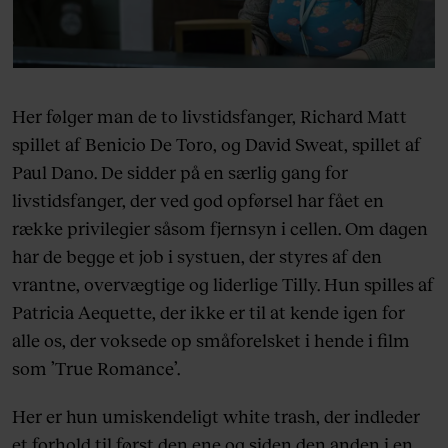
Her følger man de to livstidsfanger, Richard Matt
spillet af Benicio De Toro, og David Sweat, spillet af
Paul Dano. De sidder på en særlig gang for
livstidsfanger, der ved god opførsel har fået en
række privilegier såsom fjernsyn i cellen. Om dagen
har de begge et job i systuen, der styres af den
vrantne, overvægtige og liderlige Tilly. Hun spilles af
Patricia Aequette, der ikke er til at kende igen for
alle os, der voksede op småforelsket i hende i film
som ’True Romance’.
Her er hun umiskendeligt white trash, der indleder
et forhold til først den ene og siden den anden i en