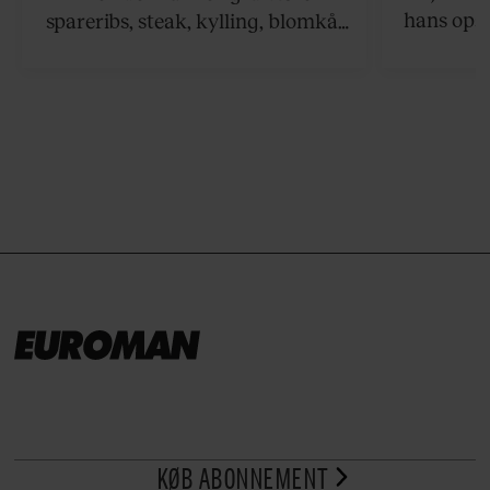
hans opsk
spareribs, steak, kylling, blomkål
grillet sa
eller spyd med svampe.
der netop
grillret
KØB ABONNEMENT