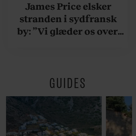
James Price elsker
stranden i sydfransk
by: ”Vi glæder os over,
når vi kan være her i
ydersæsonerne, hvor
der er lidt mere
GUIDES
fredeligt”