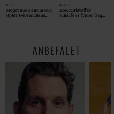
MODE
GASTRO
Meget mere end mode:
Kok Christoffer
Oplev tøjbranchens
Schärfe er fynbo: ”Jeg
svar på Noma i ny
vil gerne slå et slag for,
særudstilling
at man skal holde fast i
det oprindelige ved
brunsvigeren”
ANBEFALET