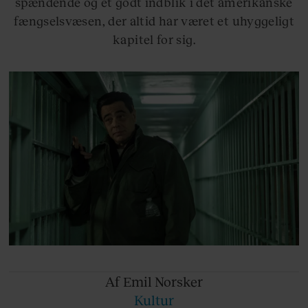
spændende og et godt indblik i det amerikanske
fængselsvæsen, der altid har været et uhyggeligt
kapitel for sig.
Af Emil
Norsker
Kultur