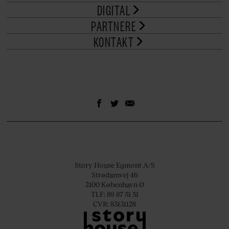
DIGITAL
PARTNERE
KONTAKT
Story House Egmont A/S
Strødamvej 46
2100 København Ø
TLF: 89 87 51 51
CVR: 83131128