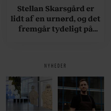
Stellan Skarsgård er
lidt af en urnørd, og det
fremgår tydeligt på
hans håndled. Se bare
her
NYHEDER