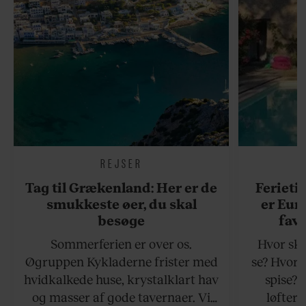
REJSER
Tag til Grækenland: Her er de
Ferieti
smukkeste øer, du skal
er Eur
besøge
favo
Sommerferien er over os.
Hvor ska
Øgruppen Kykladerne frister med
se? Hvor 
hvidkalkede huse, krystalklart hav
spise?
og masser af gode tavernaer. Vi
løfter 