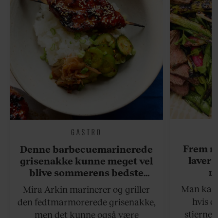
GASTRO
Frem m
Denne barbecuemarinerede
laver 
grisenakke kunne meget vel
me
blive sommerens bedste
grillret
Man kan s
Mira Arkin marinerer og griller
hvis de
den fedtmarmorerede grisenakke,
stjernek
men det kunne også være