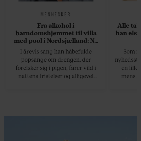
MENNESKER
Fra alkohol i
Alle ta
barndomshjemmet til villa
han elsk
med pool i Nordsjælland: Nu
skal du høre sandheden om
I årevis sang han håbefulde
Som na
Rasmus Seebach
popsange om drengen, der
nyhedsstr
forelsker sig i pigen, farer vild i
en lill
nattens fristelser og alligevel
mens an
finder den lykkelige udgang. Nu,
definer
efter 10 års albumpause, er den
mandlig
rosenrøde forelskelse trådt i
hvor 
baggrunden; den naive dreng er
insisterer
blevet voksen. Her indtager
Danmarks største popstjerne selv
fortællerens plads i et portræt om