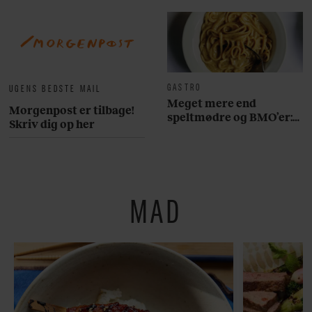
GASTRO
UGENS BEDSTE MAIL
Meget mere end
Morgenpost er tilbage!
speltmødre og BMO’er:
Skriv dig op her
Her er 10 fremragende
restauranter på
Østerbro
MAD