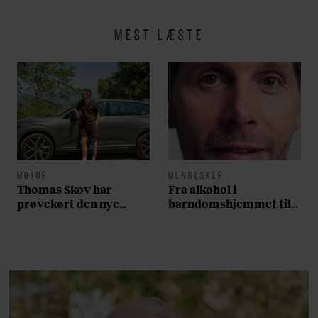
MEST LÆSTE
MOTOR
MENNESKER
Thomas Skov har
Fra alkohol i
prøvekørt den nye
barndomshjemmet til
Volvo EX60: ”Den kører
villa med pool i
som et svensk eventyr”
Nordsjælland: Nu skal
du høre sandheden om
Rasmus Seebach