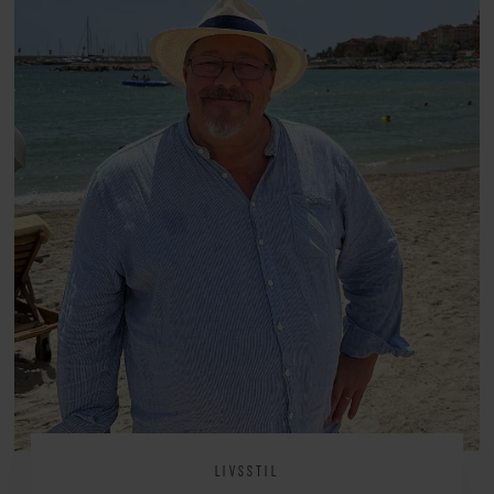
arv, angst, familieliv, frygten for
at miste stemmen og den
livsglæde, han nægter at give slip
på.
LIVSSTIL