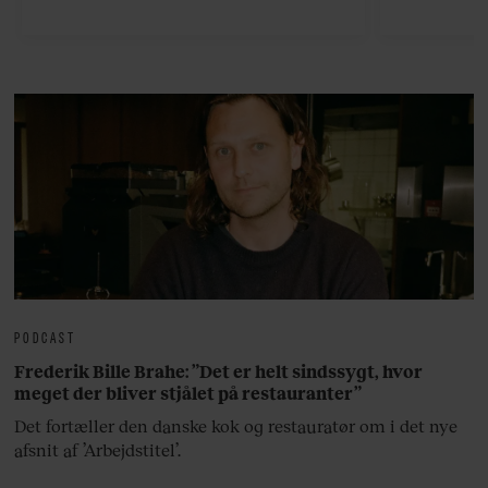
viser vej til en håndfuld af de
rejsetips
bedste øer, som ikke ligger for
hjemli
langt væk fra Athen.
PODCAST
Frederik Bille Brahe: ”Det er helt sindssygt, hvor
meget der bliver stjålet på restauranter”
Det fortæller den danske kok og restauratør om i det nye
afsnit af ’Arbejdstitel’.