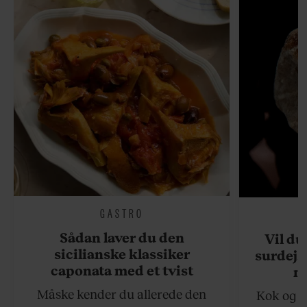
GASTRO
Sådan laver du den
Vil du
sicilianske klassiker
surdejs
caponata med et tvist
n
Måske kender du allerede den
Kok og g