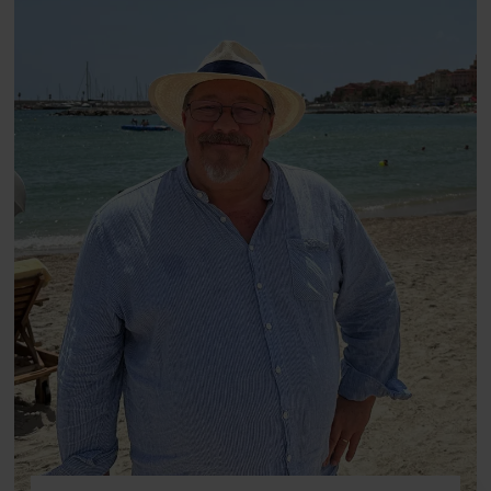
fortællerens plads i et portræt om
arv, angst, familieliv, frygten for
at miste stemmen og den
livsglæde, han nægter at give slip
på.