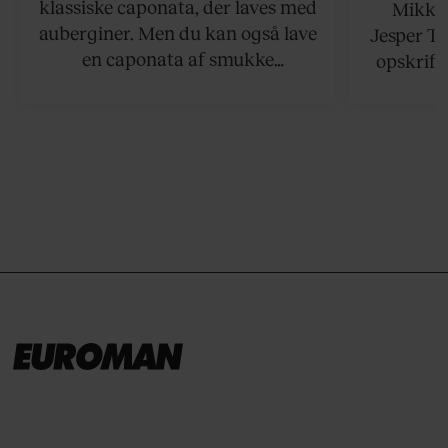
klassiske caponata, der laves med
Mikkel
auberginer. Men du kan også lave
Jesper To
en caponata af smukke
opskrift 
artiskokker. Servér den lun eller
som ka
ved stuetemperatur med godt
måltider –
brød til.