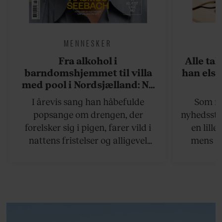
MENNESKER
Fra alkohol i
Alle ta
barndomshjemmet til villa
han elsk
med pool i Nordsjælland: Nu
skal du høre sandheden om
I årevis sang han håbefulde
Som na
Rasmus Seebach
popsange om drengen, der
nyhedsstr
forelsker sig i pigen, farer vild i
en lill
nattens fristelser og alligevel
mens an
finder den lykkelige udgang. Nu,
definer
efter 10 års albumpause, er den
mandlig
rosenrøde forelskelse trådt i
hvor 
baggrunden; den naive dreng er
insisterer
blevet voksen. Her indtager
Danmarks største popstjerne selv