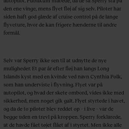
autopilot. Publikum måbede, da de så Sperry stå på
den ene vinge, mens flyet fløj af sig selv. Piloter har
siden haft god glæde af cruise control på de lange
flyveture, hvor de kan frigøre hænderne til andre
formål.
Selv var Sperry ikke sen til at udnytte de nye
muligheder. Et par år efter fløj han langs Long
Islands kyst med en kvinde ved navn Cynthia Polk,
som han underviste i flyvning. Flyet var på
autopilot, og hvad der skete ombord, vides ikke med
sikkerhed, men noget gik galt. Flyet styrtede i havet,
og da de to piloter blev reddet op – i live – var de
begge uden en trevl på kroppen. Sperry forklarede,
at de havde fået tøjet flået af i styrtet. Men ikke alle