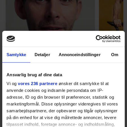
Samtykke
Detaljer
Annonceindstillinger
Om
MENNESKER
Fra alkohol i
54-åri
Ansvarlig brug af dine data
barndomshjemmet til villa
huset 
med pool i Nordsjælland: Nu
tabt 40
Vi og
vores 236 partnere
ønsker dit samtykke til at
skal du høre sandheden om
drøm: 
anvende cookies og indsamle persondata om IP-
I årevis sang han håbefulde
Torben An
Rasmus Seebach
skældud 
adresse, ID og din browser til præferencer, statistik og
popsange om drengen, der
sit liv ti
marketingformål. Disse oplysninger videregives til vores
forelsker sig i pigen, farer vild i
Mont Vent
samarbejdspartnere, der opbevarer og tilgår oplysninger
nattens fristelser og alligevel
har han f
på din enhed for at vise dig målrettede annoncer, levere
finder den lykkelige udgang. Nu,
tilpasset indhold, foretage annonce- og indholdsmåling,