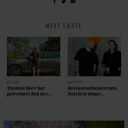
MEST LÆSTE
MOTOR
GASTRO
Thomas Skov har
Restaurantkoncernen
prøvekørt den nye
Norrlyst åbner
Volvo EX60: ”Den kører
burgerrestaurant med
som et svensk eventyr”
Casper Drømme