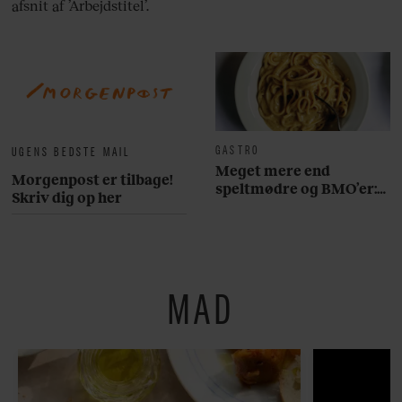
afsnit af ’Arbejdstitel’.
GASTRO
UGENS BEDSTE MAIL
Meget mere end
Morgenpost er tilbage!
speltmødre og BMO’er:
Skriv dig op her
Her er 10 fremragende
restauranter på
Østerbro
MAD