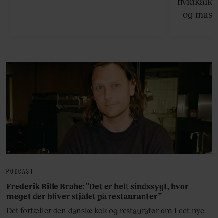
hvidkalke
og masse
viser v
bedste ø
lan
PODCAST
Frederik Bille Brahe: ”Det er helt sindssygt, hvor
meget der bliver stjålet på restauranter”
Det fortæller den danske kok og restauratør om i det nye