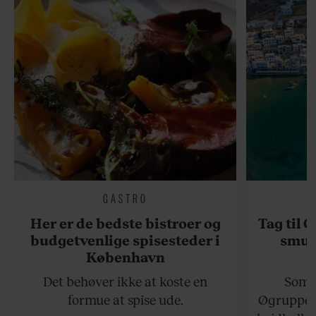
GASTRO
Her er de bedste bistroer og
Tag til 
budgetvenlige spisesteder i
smukk
København
Det behøver ikke at koste en
Somme
formue at spise ude.
Øgruppen 