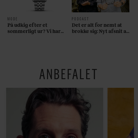
MODE
PODCAST
På udkig efter et
Det er alt for nemt at
sommerligt ur? Vi har
brokke sig: Nyt afsnit af
fundet tre gode bud
’Arbejdstitel’ handler
om alt det, der gør
verden lidt sjovere og
hverdagen lidt lysere
ANBEFALET