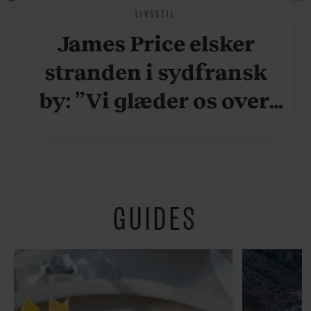
LIVSSTIL
James Price elsker
stranden i sydfransk
by: ”Vi glæder os over,
når vi kan være her i
ydersæsonerne, hvor
der er lidt mere
GUIDES
fredeligt”